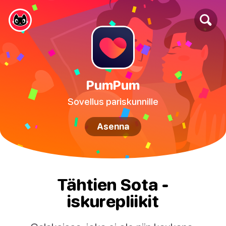
PumPum
Sovellus pariskunnille
Asenna
Tähtien Sota -
iskurepliikit