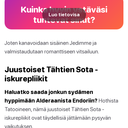
Kuinka hyvin ystäväsi
Luo tietovisa
tuntevat sinut?
Joten kanavoidaan sisäinen Jedimme ja
valmistaudutaan romanttiseen vitsailuun.
Juustoiset Tähtien Sota -
iskurepliikit
Haluatko saada jonkun sydämen
hyppimään Alderaanista Endoriin?
Hothista
Tatooineen, nämä juustoiset Tähtien Sota -
iskurepliikit ovat täydellisiä jättämään pysyvän
vaikutuksen.