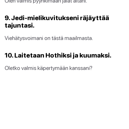
Olen valmis pyyhkimään jalat altani.
9. Jedi-mielikuvitukseni räjäyttää
tajuntasi.
Viehätysvoimani on tästä maailmasta.
10. Laitetaan Hothiksi ja kuumaksi.
Oletko valmis käpertymään kanssani?