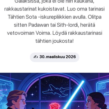
Galaksissa, joka ei ole niin kaukana,
rakkaustarinat kukoistavat. Luo oma tarinasi
Tähtien Sota -iskurepliikkien avulla. Olitpa
sitten Padawan tai Sith-lordi, herätä
vetovoiman Voima. Löydä rakkaustarinasi
tähtien joukosta!
✍️ 30. maaliskuu 2026