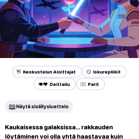
👋 Keskustelun Aloittajat
😏 Iskurepliikit
🍽️❤️ Deittailu
❤️‍🔥 Parit
📖
Näytä sisällysluettelo
Kaukaisessa galaksissa… rakkauden
löytäminen voi olla yhtä haastavaa kuin