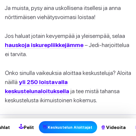
Ja muista, pysy aina uskollisena itsellesi ja anna
nörttimäisen viehätysvoimasi loistaa!
Jos haluat jotain kevyempää ja yleisempää, selaa
hauskoja iskurepliikkejämme
– Jedi-harjoittelua
ei tarvita.
Onko sinulla vaikeuksia aloittaa keskusteluja? Aloita
näillä
yli 250 loistavalla
keskustelunaloituksella
ja tee mistä tahansa
keskustelusta ikimuistoinen kokemus.
Oletko valmis hiomaan flirttailutaitojasi
🕹
👋
🍿
uhlat
Pelit
Videoita
Keskustelun Aloittajat
entisestään?
Nämä kirjat voivat auttaa sinua