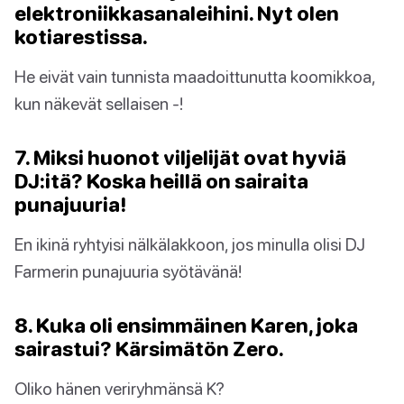
elektroniikkasanaleihini. Nyt olen
kotiarestissa.
He eivät vain tunnista maadoittunutta koomikkoa,
kun näkevät sellaisen -!
7. Miksi huonot viljelijät ovat hyviä
DJ:itä? Koska heillä on sairaita
punajuuria!
En ikinä ryhtyisi nälkälakkoon, jos minulla olisi DJ
Farmerin punajuuria syötävänä!
8. Kuka oli ensimmäinen Karen, joka
sairastui? Kärsimätön Zero.
Oliko hänen veriryhmänsä K?