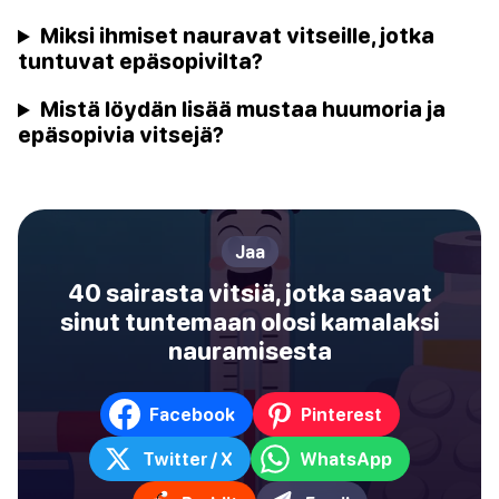
Miksi ihmiset nauravat vitseille, jotka
tuntuvat epäsopivilta?
Mistä löydän lisää mustaa huumoria ja
epäsopivia vitsejä?
Jaa
40 sairasta vitsiä, jotka saavat
sinut tuntemaan olosi kamalaksi
nauramisesta
Facebook
Pinterest
Twitter / X
WhatsApp