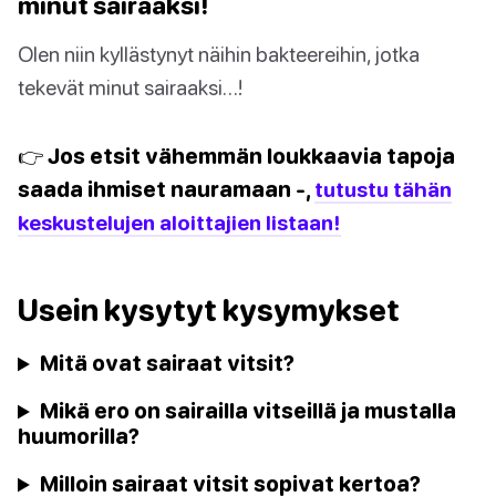
minut sairaaksi!
Olen niin kyllästynyt näihin bakteereihin, jotka
tekevät minut sairaaksi…!
👉 Jos etsit vähemmän loukkaavia tapoja
saada ihmiset nauramaan -,
tutustu tähän
keskustelujen aloittajien listaan!
Usein kysytyt kysymykset
Mitä ovat sairaat vitsit?
Mikä ero on sairailla vitseillä ja mustalla
huumorilla?
Milloin sairaat vitsit sopivat kertoa?