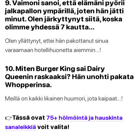
9. Vaimoni sanoi, että elämäni pyörii
jalkapallon ympärillä, joten hän jätti
minut. Olen järkyttynyt siitä, koska
olimme yhdessä 7 kautta…
Olen yllättynyt, ettei hän pakottanut sinua
varaamaan hotellihuonetta aiemmin…!
10. Miten Burger King sai Dairy
Queenin raskaaksi? Hän unohti pakata
Whopperinsa.
Meillä on kaikki likainen huumori, jota kaipaat…!
👉Tässä ovat
75+ hölmöintä ja hauskinta
sanaleikkiä
voit valita!