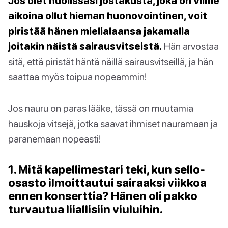
Jos olet huolissasi jostakusta, joka on viime
aikoina ollut hieman huonovointinen, voit
piristää hänen mielialaansa jakamalla
joitakin näistä sairausvitseistä.
Hän arvostaa
sitä, että piristät häntä näillä sairausvitseillä, ja hän
saattaa myös toipua nopeammin!
Jos nauru on paras lääke, tässä on muutamia
hauskoja vitsejä, jotka saavat ihmiset nauramaan ja
paranemaan nopeasti!
1. Mitä kapellimestari teki, kun sello-
osasto ilmoittautui sairaaksi viikkoa
ennen konserttia? Hänen oli pakko
turvautua liiallisiin viuluihin.