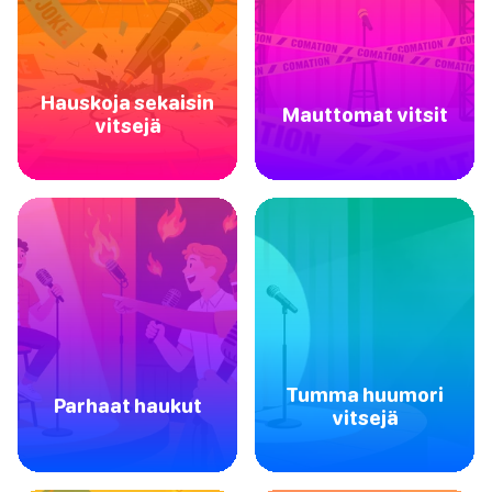
Hauskoja sekaisin
Mauttomat vitsit
vitsejä
Tumma huumori
Parhaat haukut
vitsejä