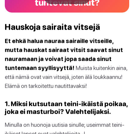
tuntevat sinut?
Hauskoja sairaita vitsejä
Et ehkä halua nauraa sairaille vitseille,
mutta hauskat sairaat vitsit saavat sinut
nauramaan ja voivat jopa saada sinut
tuntemaan syyllisyyttä!
Muista kuitenkin aina,
että nämä ovat vain vitsejä, joten älä loukkaannu!
Elämä on tarkoitettu nautittavaksi!
1. Miksi kutsutaan teini-ikäistä poikaa,
joka ei masturboi? Valehtelijaksi.
Minulla on huonoja uutisia sinulle; useimmat teini-
ikäiset lapset ovat valehtelijoita -!