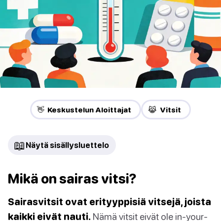
👋 Keskustelun Aloittajat
😹 Vitsit
📖
Näytä sisällysluettelo
Mikä on sairas vitsi?
Sairasvitsit ovat erityyppisiä vitsejä, joista
kaikki eivät nauti.
Nämä vitsit eivät ole in-your-