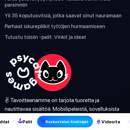
paremmin
Yli 35 koputusvitsiä, jotka saavat sinut nauramaan
Parhaat iskurepliikit tyttöjen hurmaamiseen
Tutustu toisiin -pelit: Vinkit ja ideat
2
✌️ Tavoitteenamme on tarjota tuoretta ja
nautittavaa sisältöä. Mobiilipeleistä, sovelluksista
ja tietokilpailuista, juhla- ja juomapeleistä.
🕹
👋
🍿
uhlat
Pelit
Videoita
Keskustelun Aloittajat
Nauttia!