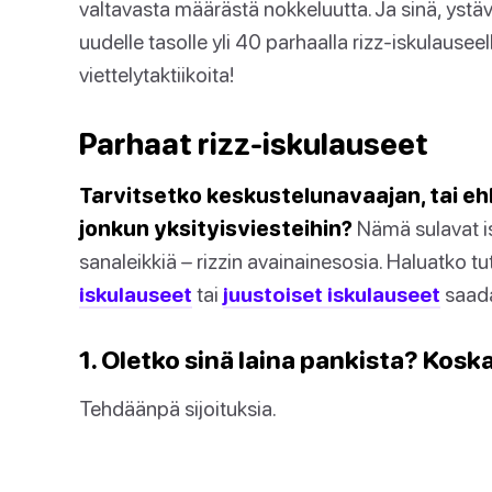
valtavasta määrästä nokkeluutta. Ja sinä, ystävän
uudelle tasolle yli 40 parhaalla rizz-iskulausee
viettelytaktiikoita!
Parhaat rizz-iskulauseet
Tarvitsetko keskustelunavaajan, tai ehk
jonkun yksityisviesteihin?
Nämä sulavat is
sanaleikkiä – rizzin avainainesosia. Haluatko t
iskulauseet
tai
juustoiset iskulauseet
saada
1. Oletko sinä laina pankista? Kosk
Tehdäänpä sijoituksia.