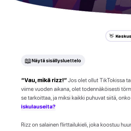
👋 Keskus
📖
Näytä sisällysluettelo
“Vau, mikä rizz!”
Jos olet ollut TikTokissa t
viime vuoden aikana, olet todennäköisesti tör
se tarkoittaa, ja miksi kaikki puhuvat siitä, onko 
iskulauseita?
Rizz on salainen flirttailukieli, joka koostuu hu