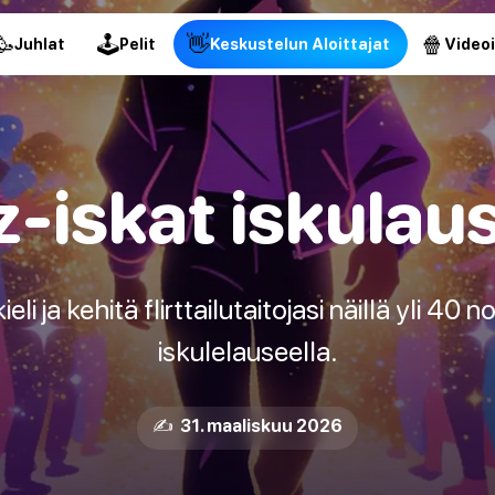
🥳
🕹
👋
🍿
Juhlat
Pelit
Keskustelun Aloittajat
Video
z-iskat iskulau
eli ja kehitä flirttailutaitojasi näillä yli 40 n
iskulelauseella.
✍️ 31. maaliskuu 2026