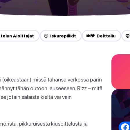
telun Aloittajat
😏 Iskurepliikit
🍽️❤️ Deittailu
🧔
ai (oikeastaan) missä tahansa verkossa parin
männyt tähän outoon lauseeseen. Rizz – mitä
se jotain salaista kieltä vai vain
umorista, pikkuruisesta kiusoittelusta ja