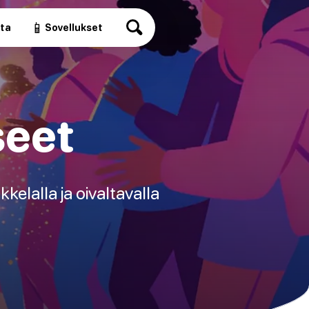
📱
ita
Sovellukset
seet
okkelalla ja oivaltavalla