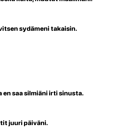
rvitsen sydämeni takaisin.
 en saa silmiäni irti sinusta.
t juuri päiväni.