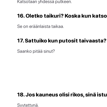
Katsotaan yhdessä putkeen.
16. Oletko taikuri? Koska kun katso
Se on eräänlaista taikaa.
17. Sattuiko kun putosit taivaasta? 
Saanko pitää sinut?
18. Jos kauneus olisi rikos, sinä istu
Syytettynä.