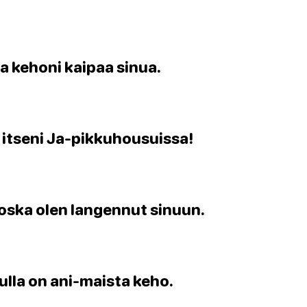
ka kehoni kaipaa sinua.
 itseni Ja-pikkuhousuissa!
koska olen langennut sinuun.
lla on ani-maista keho.