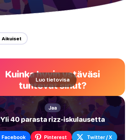
 Aikuiset
Kuinka hyvin ystäväsi
Luo tietovisa
tuntevat sinut?
Jaa
Yli 40 parasta rizz-iskulausetta
Facebook
Pinterest
Twitter / X