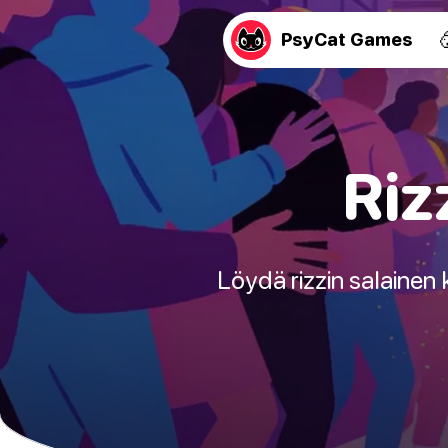
PsyCat Games
Riz
Löydä rizzin salainen ki