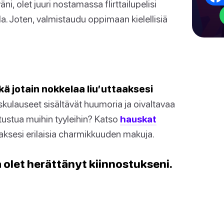
i, olet juuri nostamassa flirttailupelisi
lla. Joten, valmistaudu oppimaan kielellisiä
ä jotain nokkelaa liu’uttaaksesi
kulauseet sisältävät huumoria ja oivaltavaa
utustua muihin tyyleihin? Katso
hauskat
ksesi erilaisia charmikkuuden makuja.
a olet herättänyt kiinnostukseni.