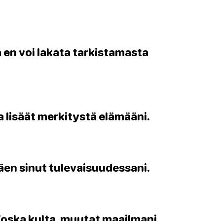
a en voi lakata tarkistamasta
ka lisäät merkitystä elämääni.
äen sinut tulevaisuudessani.
 Koska kulta, muutat maailmani.