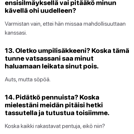
ensisilmäyksellä vai pitääkö minun
kävellä ohi uudelleen?
Varmistan vain, ettei hän missaa mahdollisuuttaan
kanssasi.
13. Oletko umpilisäkkeeni? Koska tämä
tunne vatsassani saa minut
haluamaan leikata sinut pois.
Auts, mutta söpöä.
14. Pidätkö pennuista? Koska
mielestäni meidän pitäisi hetki
tassutella ja tutustua toisiimme.
Koska kaikki rakastavat pentuja, eikö niin?