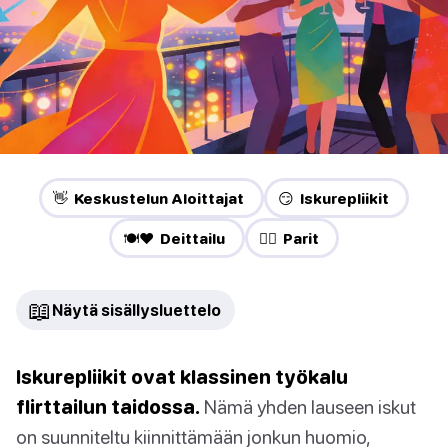
👋 Keskustelun Aloittajat
😏 Iskurepliikit
🍽️❤️ Deittailu
❤️‍🔥 Parit
📖
Näytä sisällysluettelo
Iskurepliikit ovat klassinen työkalu
flirttailun taidossa.
Nämä yhden lauseen iskut
on suunniteltu kiinnittämään jonkun huomio,