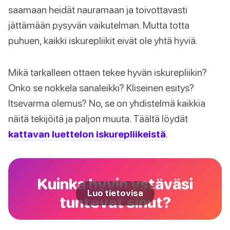
saamaan heidät nauramaan ja toivottavasti
jättämään pysyvän vaikutelman. Mutta totta
puhuen, kaikki iskurepliikit eivät ole yhtä hyviä.
Mikä tarkalleen ottaen tekee hyvän iskurepliikin?
Onko se nokkela sanaleikki? Kliseinen esitys?
Itsevarma olemus? No, se on yhdistelmä kaikkia
näitä tekijöitä ja paljon muuta. Täältä löydät
kattavan luettelon iskurepliikeistä
.
Kuinka hyvin ystäväsi
Luo tietovisa
tuntevat sinut?