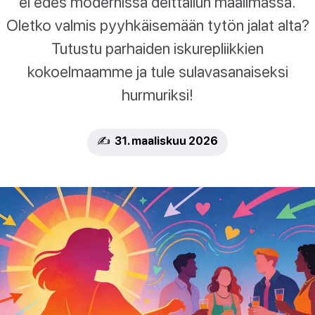
ei edes modernissa deittailun maailmassa.
Oletko valmis pyyhkäisemään tytön jalat alta?
Tutustu parhaiden iskurepliikkien
kokoelmaamme ja tule sulavasanaiseksi
hurmuriksi!
✍️ 31. maaliskuu 2026