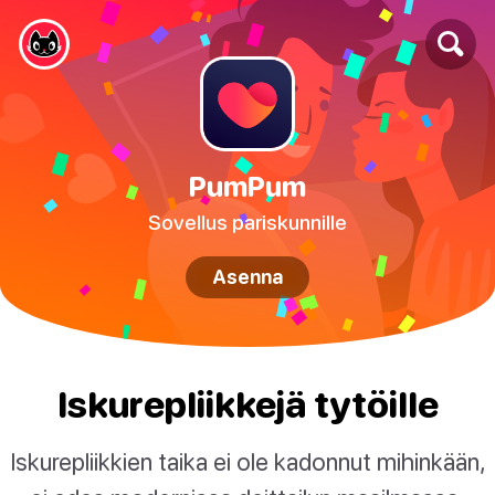
PumPum
Sovellus pariskunnille
Asenna
Iskurepliikkejä tytöille
Iskurepliikkien taika ei ole kadonnut mihinkään,