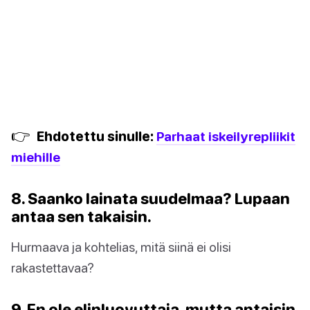
👉
Ehdotettu sinulle:
Parhaat iskeilyrepliikit
miehille
8. Saanko lainata suudelmaa? Lupaan
antaa sen takaisin.
Hurmaava ja kohtelias, mitä siinä ei olisi
rakastettavaa?
9. En ole elinluovuttaja, mutta antaisin