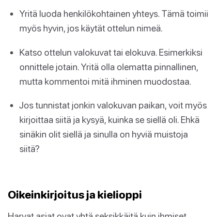
Yritä luoda henkilökohtainen yhteys. Tämä toimii
myös hyvin, jos käytät ottelun nimeä.
Katso ottelun valokuvat tai elokuva. Esimerkiksi
onnittele jotain. Yritä olla olematta pinnallinen,
mutta kommentoi mitä ihminen muodostaa.
Jos tunnistat jonkin valokuvan paikan, voit myös
kirjoittaa siitä ja kysyä, kuinka se siellä oli. Ehkä
sinäkin olit siellä ja sinulla on hyviä muistoja
siitä?
Oikeinkirjoitus ja kielioppi
Harvat asiat ovat yhtä seksikkäitä kuin ihmiset,