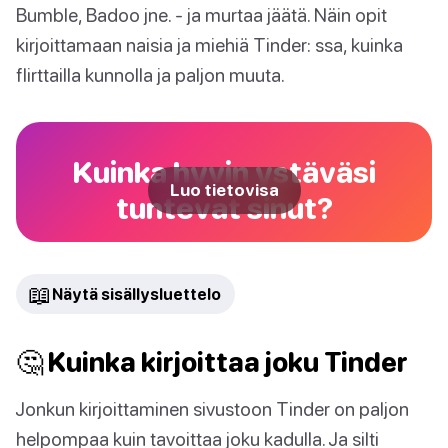
Bumble, Badoo jne. - ja murtaa jäätä. Näin opit
kirjoittamaan naisia ja miehiä Tinder: ssa, kuinka
flirttailla kunnolla ja paljon muuta.
Kuinka hyvin ystäväsi
Luo tietovisa
tuntevat sinut?
📖
Näytä sisällysluettelo
🤔 Kuinka kirjoittaa joku Tinder
Jonkun kirjoittaminen sivustoon Tinder on paljon
helpompaa kuin tavoittaa joku kadulla. Ja silti