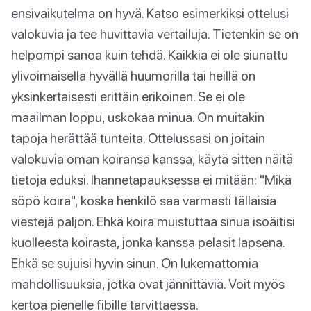
ensivaikutelma on hyvä. Katso esimerkiksi ottelusi
valokuvia ja tee huvittavia vertailuja. Tietenkin se on
helpompi sanoa kuin tehdä. Kaikkia ei ole siunattu
ylivoimaisella hyvällä huumorilla tai heillä on
yksinkertaisesti erittäin erikoinen. Se ei ole
maailman loppu, uskokaa minua. On muitakin
tapoja herättää tunteita. Ottelussasi on joitain
valokuvia oman koiransa kanssa, käytä sitten näitä
tietoja eduksi. Ihannetapauksessa ei mitään: "Mikä
söpö koira", koska henkilö saa varmasti tällaisia
viestejä paljon. Ehkä koira muistuttaa sinua isoäitisi
kuolleesta koirasta, jonka kanssa pelasit lapsena.
Ehkä se sujuisi hyvin sinun. On lukemattomia
mahdollisuuksia, jotka ovat jännittäviä. Voit myös
kertoa pienelle fibille tarvittaessa.