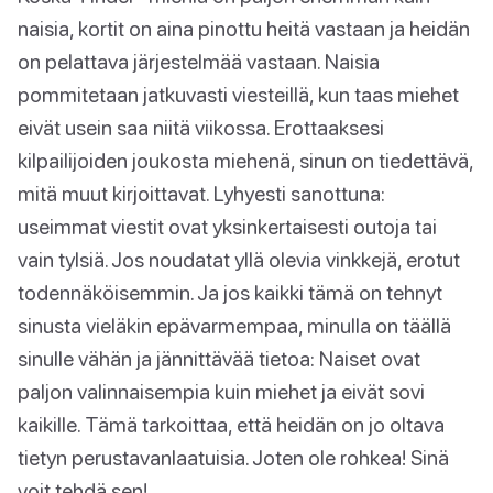
naisia, kortit on aina pinottu heitä vastaan ja heidän
on pelattava järjestelmää vastaan. Naisia
pommitetaan jatkuvasti viesteillä, kun taas miehet
eivät usein saa niitä viikossa. Erottaaksesi
kilpailijoiden joukosta miehenä, sinun on tiedettävä,
mitä muut kirjoittavat. Lyhyesti sanottuna:
useimmat viestit ovat yksinkertaisesti outoja tai
vain tylsiä. Jos noudatat yllä olevia vinkkejä, erotut
todennäköisemmin. Ja jos kaikki tämä on tehnyt
sinusta vieläkin epävarmempaa, minulla on täällä
sinulle vähän ja jännittävää tietoa: Naiset ovat
paljon valinnaisempia kuin miehet ja eivät sovi
kaikille. Tämä tarkoittaa, että heidän on jo oltava
tietyn perustavanlaatuisia. Joten ole rohkea! Sinä
voit tehdä sen!