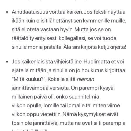
Ainutlaatuisuus voittaa kaiken. Jos teksti näyttää
ikään kuin olisit lähettänyt sen kymmenille muille,
sitä ei oteta vastaan hyvin. Mutta jos se on
räätälöity erityisesti kollegallesi, se voi tuoda
sinulle monia pisteitä. Älä siis kirjoita ketjukirjeitä!
Jos kaikenlaisista vihjeistä jne. Huolimatta et voi
ajatella mitään ja sinulla on jo houkutus kirjoittaa
"Mitä kuuluu?", Kokeile siitä
hieman
jännittävämpää versiota. On parempi kysyä,
millainen päivä oli, onko suunnitelmia
viikonlopulle, lomille tai lomalle tai miten viime
viikonloppu vietettiin. Nämä kysymykset eivät
tosin ole jännittäviä, mutta ne ovat silti parempia