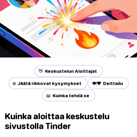
👋 Keskustelun Aloittajat
❄️ Jäätä rikkovat kysymykset
🍽️❤️ Deittailu
📖 Kuinka tehdä se
Kuinka aloittaa keskustelu
sivustolla Tinder