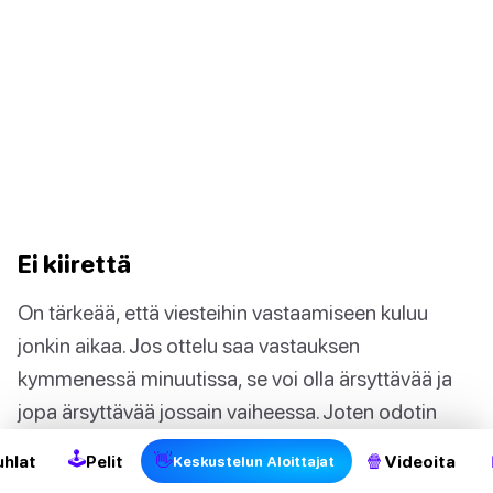
Ei kiirettä
On tärkeää, että viesteihin vastaamiseen kuluu
jonkin aikaa. Jos ottelu saa vastauksen
2
kymmenessä minuutissa, se voi olla ärsyttävää ja
jopa ärsyttävää jossain vaiheessa. Joten odotin
aina vähintään tunnin ennen seuraavan viestisi
🕹
👋
🍿
uhlat
Pelit
Videoita
Keskustelun Aloittajat
lähettämistä. Haluan jopa sanoa, etten koskaan