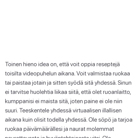
Toinen hieno idea on, että voit oppia reseptejä
toisilta videopuhelun aikana. Voit valmistaa ruokaa
tai paistaa jotain ja sitten syödä sitä yhdessä. Sinun
ei tarvitse huolehtia liikaa siitä, että olet ruoanlaitto,
kumppanisi ei maista sitä, joten paine ei ole niin
suuri. Teeskentele yhdessä virtuaalisen illallisen
aikana kuin olisit todella yhdessä. Ole söpö ja tarjoa
ruokaa päivämäärällesi ja naurat molemmat
naurettavasta ja hyväntahtoisesta vitsi. Ole