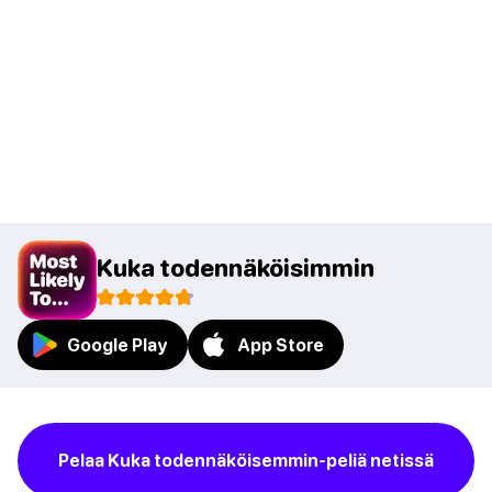
Kuka todennäköisimmin
Google Play
App Store
Pelaa Kuka todennäköisemmin-peliä netissä