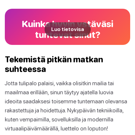
Kuinka hyvin ystäväsi
Luo tietovisa
tuntevat sinut?
Tekemistä pitkän matkan
suhteessa
Jotta tulipalo palaisi, vaikka olisitkin mailia tai
maailmaa erillään, sinun täytyy ajatella luovia
ideoita saadaksesi toisemme tuntemaan olevansa
rakastettuja ja hoidettuja. Nykypäivän tekniikoilla,
kuten vempaimilla, sovelluksilla ja modernilla
virtuaalipäivämäärällä, luettelo on loputon!