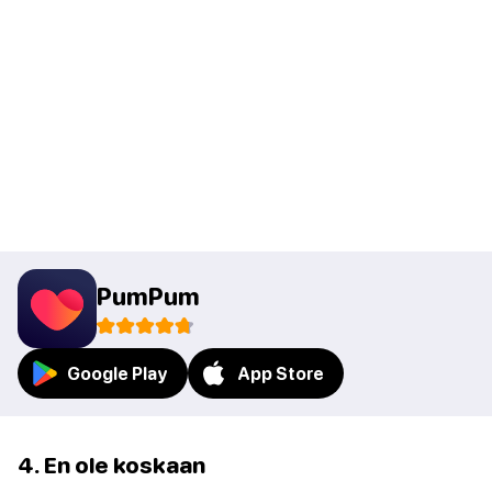
PumPum
Google Play
App Store
4. En ole koskaan