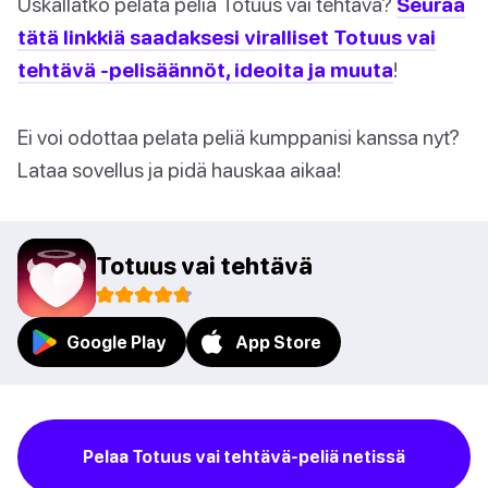
Uskallatko pelata peliä Totuus vai tehtävä?
Seuraa
tätä linkkiä saadaksesi viralliset Totuus vai
tehtävä -pelisäännöt, ideoita ja muuta
!
Ei voi odottaa pelata peliä kumppanisi kanssa nyt?
Lataa sovellus ja pidä hauskaa aikaa!
Totuus vai tehtävä
Google Play
App Store
Pelaa Totuus vai tehtävä-peliä netissä