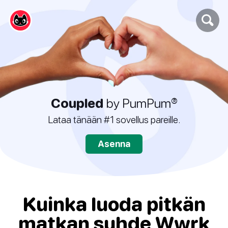
Coupled
by PumPum®
Lataa tänään #1 sovellus pareille.
Asenna
Kuinka luoda pitkän
matkan suhde Wwrk