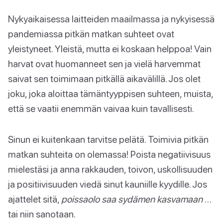
Nykyaikaisessa laitteiden maailmassa ja nykyisessä
pandemiassa pitkän matkan suhteet ovat
yleistyneet. Yleistä, mutta ei koskaan helppoa! Vain
harvat ovat huomanneet sen ja vielä harvemmat
saivat sen toimimaan pitkällä aikavälillä. Jos olet
joku, joka aloittaa tämäntyyppisen suhteen, muista,
että se vaatii enemmän vaivaa kuin tavallisesti.
Sinun ei kuitenkaan tarvitse pelätä. Toimivia pitkän
matkan suhteita on olemassa! Poista negatiivisuus
mielestäsi ja anna rakkauden, toivon, uskollisuuden
ja positiivisuuden viedä sinut kauniille kyydille. Jos
ajattelet sitä,
poissaolo saa sydämen kasvamaan
…
tai niin sanotaan.