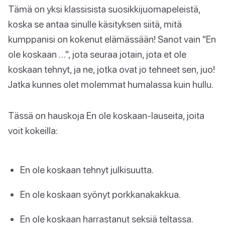
Tämä on yksi klassisista suosikkijuomapeleistä,
koska se antaa sinulle käsityksen siitä, mitä
kumppanisi on kokenut elämässään! Sanot vain "En
ole koskaan …", jota seuraa jotain, jota et ole
koskaan tehnyt, ja ne, jotka ovat jo tehneet sen, juo!
Jatka kunnes olet molemmat humalassa kuin hullu.
Tässä on hauskoja En ole koskaan-lauseita, joita
voit kokeilla:
En ole koskaan tehnyt julkisuutta.
En ole koskaan syönyt porkkanakakkua.
En ole koskaan harrastanut seksiä teltassa.