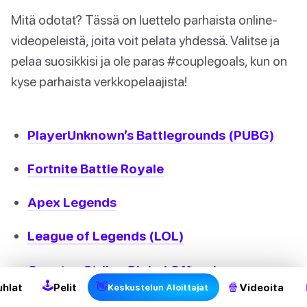
Mitä odotat? Tässä on luettelo parhaista online-
videopeleistä, joita voit pelata yhdessä. Valitse ja
pelaa suosikkisi ja ole paras #couplegoals, kun on
kyse parhaista verkkopelaajista!
PlayerUnknown’s Battlegrounds (PUBG)
Fortnite Battle Royale
Apex Legends
League of Legends (LOL)
Counter-Strike: Global Offensive
🕹
👋
🍿
uhlat
Pelit
Videoita
Keskustelun Aloittajat
Hearthstone