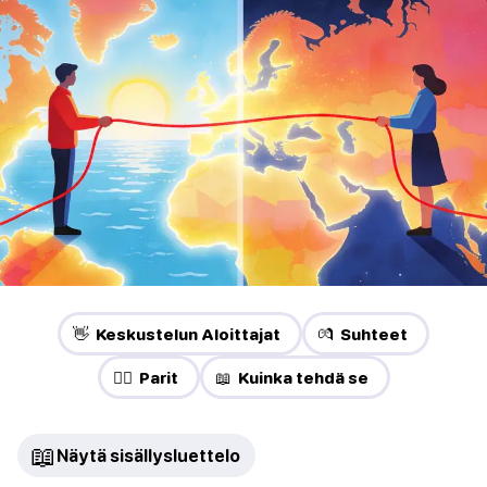
👋 Keskustelun Aloittajat
💏 Suhteet
❤️‍🔥 Parit
📖 Kuinka tehdä se
📖
Näytä sisällysluettelo