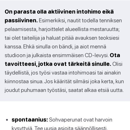
On parasta olla aktiivinen intohimo eikä
passiivinen.
Esimerkiksi, nautit todella tenniksen
pelaamisesta, harjoittelet alueellista mestaruutta;
tai olet taiteilija ja haluat pitää avauksen teoksiesi
kanssa. Ehkä sinulla on bändi, ja aiot mennä
studioon ja julkaista ensimmäisen CD-levysi.
Ota
tavoitteesi, jotka ovat tärkeitä sinulle.
Olisi
täydellistä, jos työsi vastaa intohimoasi tai ainakin
kiinnostaa sinua. Jos käärität silmäsi joka kerta, kun
joudut puhumaan työstäsi, saatat alkaa etsiä uutta.
spontaanius:
Sohvaperunat ovat harvoin
kysyttyjä. Tee uusia asioita säännöllisesti,