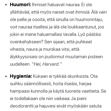
Huumori:
Ihmiset haluavat nauraa. Ei ole
yllättävää, että myös naiset ovat ihmisiä. Älä vain
ole pelle ja osoita, että sinulla on huumorintaju,
voit nauraa itsellesi ja älä ole loukkaantunut, jos
jokin ei mene haluamallasi tavalla. Lyö päätäsi
ovenkehykseen? Sen sijaan, että puhkeat
vihasta, naura ja murskaa vitsi, että
älykkyysosasi on pudonnut muutaman pisteen
uudelleen.
“Hei, Harvard.”
Hygienia:
Kukaan ei tykkää skunksista. Ota
suihku säännöllisesti, hoita itseäsi, harjaa
hampaasi kunnolla ja käytä tuoreita vaatteita. Se
ei todellakaan ole niin vaikeaa. Ja pieni
deodorantti ja hajuvesi eivät myöskään satuta