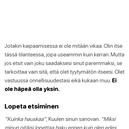
Jotakin kaipaamisessa ei ole mitään vikaa. Olin itse
tässä tilanteessa, jopa useammin kuin kerran. Mutta
jos etsit vain joku saadaksesi sinut paremmaksi, se
tarkoittaa vain sitä, että olet tyytymätön itseesi. Olet
vastuussa onnellisuudestasi eikä kukaan muu.
Ei
ole häpeä olla yksin.
Lopeta etsiminen
“Kuinka hauskaa”
, Kuulen sinun sanovan.
“Miksi
minun pitäisi lopettaa haku ennen kuin olen edes