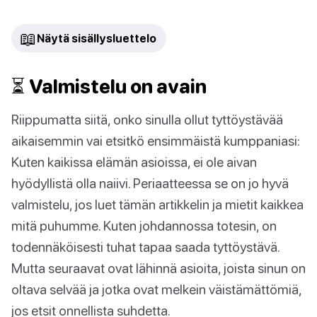
📖
Näytä sisällysluettelo
⏳ Valmistelu on avain
Riippumatta siitä, onko sinulla ollut tyttöystävää
aikaisemmin vai etsitkö ensimmäistä kumppaniasi:
Kuten kaikissa elämän asioissa, ei ole aivan
hyödyllistä olla naiivi. Periaatteessa se on jo hyvä
valmistelu, jos luet tämän artikkelin ja mietit kaikkea
mitä puhumme. Kuten johdannossa totesin, on
todennäköisesti tuhat tapaa saada tyttöystävä.
Mutta seuraavat ovat lähinnä asioita, joista sinun on
oltava selvää ja jotka ovat melkein väistämättömiä,
jos etsit onnellista suhdetta.