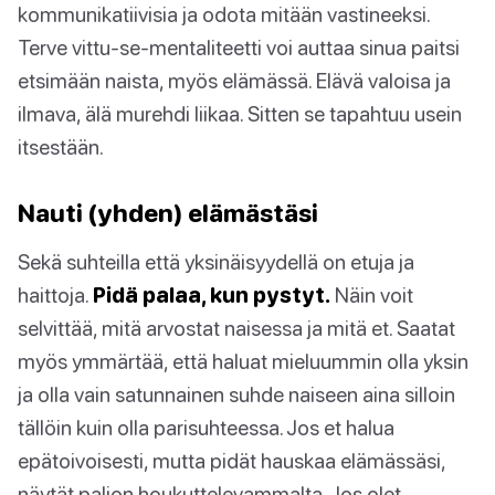
kommunikatiivisia ja odota mitään vastineeksi.
Terve vittu-se-mentaliteetti voi auttaa sinua paitsi
etsimään naista, myös elämässä. Elävä valoisa ja
ilmava, älä murehdi liikaa. Sitten se tapahtuu usein
itsestään.
Nauti (yhden) elämästäsi
Sekä suhteilla että yksinäisyydellä on etuja ja
haittoja.
Pidä palaa, kun pystyt.
Näin voit
selvittää, mitä arvostat naisessa ja mitä et. Saatat
myös ymmärtää, että haluat mieluummin olla yksin
ja olla vain satunnainen suhde naiseen aina silloin
tällöin kuin olla parisuhteessa. Jos et halua
epätoivoisesti, mutta pidät hauskaa elämässäsi,
näytät paljon houkuttelevammalta. Jos olet