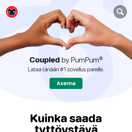
Coupled
by PumPum®
Lataa tänään #1 sovellus pareille.
Asenna
Kuinka saada
tyttöystävä