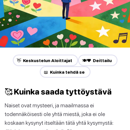
👋 Keskustelun Aloittajat
🍽️❤️ Deittailu
📖 Kuinka tehdä se
🥰 Kuinka saada tyttöystävä
Naiset ovat mysteeri, ja maailmassa ei
todennäköisesti ole yhtä miestä, joka ei ole
koskaan kysynyt itseltään tätä yhtä kysymystä: