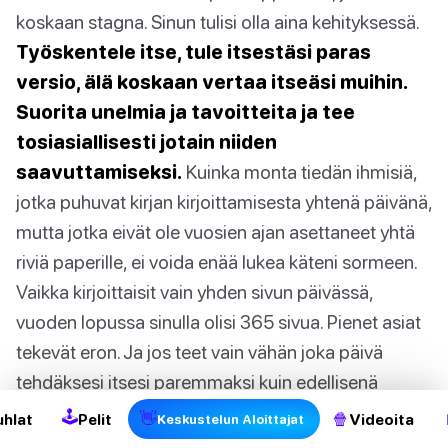
koskaan stagna. Sinun tulisi olla aina kehityksessä.
Työskentele itse, tule itsestäsi paras
versio, älä koskaan vertaa itseäsi muihin.
Suorita unelmia ja tavoitteita ja tee
tosiasiallisesti jotain niiden
saavuttamiseksi.
Kuinka monta tiedän ihmisiä,
jotka puhuvat kirjan kirjoittamisesta yhtenä päivänä,
mutta jotka eivät ole vuosien ajan asettaneet yhtä
riviä paperille, ei voida enää lukea käteni sormeen.
Vaikka kirjoittaisit vain yhden sivun päivässä,
vuoden lopussa sinulla olisi 365 sivua. Pienet asiat
tekevät eron. Ja jos teet vain vähän joka päivä
tehdäksesi itsesi paremmaksi kuin edellisenä
päivänä, olet jo saavuttanut jotain.
🕹
👋
🍿
uhlat
Pelit
Videoita
Keskustelun Aloittajat