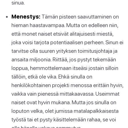
sinua.
Menestys:
Tämän pisteen saavuttaminen on
hieman haastavampaa. Mutta on edelleen niin,
että monet naiset etsivät alitajuisesti miestä,
joka voisi tarjota potentiaalisen perheen. Sinun ei
tarvitse olla suuren yrityksen toimitusjohtaja ja
ansaita miljoonia. Riittää, jos pystyt tekemään
loppua, hemmottelemaan itseäsi jostain silloin
tällöin, etkä ole vika. Ehkä sinulla on
henkilökohtainen projekti menossa erittäin hyvin,
vaikka vain pienessä mittakaavassa. Useimmat
naiset ovat hyvin mukana. Mutta jos sinulla on
loputon velka, olet jumissa matalapalkkaisesta
työstä tai et pysty käsittelemään rahaa, se voi
olla hänelle vakava sammutus.