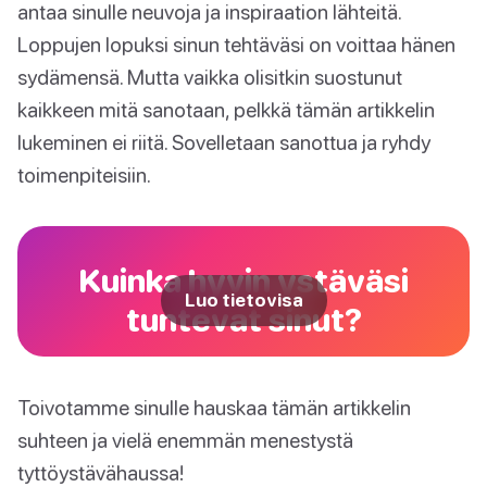
antaa sinulle neuvoja ja inspiraation lähteitä.
Loppujen lopuksi sinun tehtäväsi on voittaa hänen
sydämensä. Mutta vaikka olisitkin suostunut
kaikkeen mitä sanotaan, pelkkä tämän artikkelin
lukeminen ei riitä. Sovelletaan sanottua ja ryhdy
toimenpiteisiin.
Kuinka hyvin ystäväsi
Luo tietovisa
tuntevat sinut?
Toivotamme sinulle hauskaa tämän artikkelin
suhteen ja vielä enemmän menestystä
tyttöystävähaussa!