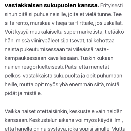
vastakkaisen sukupuolen kanssa.
Erityisesti
sinun pitäisi puhua naisille, joita et vielä tunne. Tee
siitä rento, murskaa vitsejä tai flirttaile, jos uskallat.
Voit kysyä muukalaiselta supermarketista, tietääkö
hän, missä viinirypäleet sijaitsevat, tai kehottaa
naista pukeutumisessaan tai viileässä rasta-
kampauksessaan kävellessään. Tuskin kukaan
nainen reagoi kielteisesti. Paitsi että menetät
pelkosi vastakkaista sukupuolta ja opit puhumaan
heille, mutta opit myös yhä enemmän siitä, mistä
pidät ja mistä e.
Vaikka naiset otettaisiinkin, keskustele vain heidän
kanssaan. Keskustelun aikana voi myös käydä ilmi,
että hänellä on naisystävä, joka sopisi sinulle. Mutta