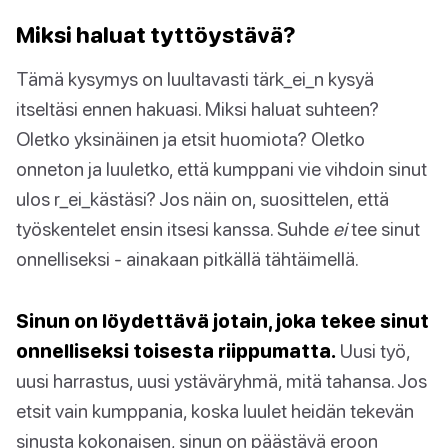
Miksi haluat tyttöystävä?
Tämä kysymys on luultavasti tärk_ei_n kysyä
itseltäsi ennen hakuasi. Miksi haluat suhteen?
Oletko yksinäinen ja etsit huomiota? Oletko
onneton ja luuletko, että kumppani vie vihdoin sinut
ulos r_ei_kästäsi? Jos näin on, suosittelen, että
työskentelet ensin itsesi kanssa. Suhde
ei
tee sinut
onnelliseksi - ainakaan pitkällä tähtäimellä.
Sinun on löydettävä jotain, joka tekee sinut
onnelliseksi toisesta riippumatta.
Uusi työ,
uusi harrastus, uusi ystäväryhmä, mitä tahansa. Jos
etsit vain kumppania, koska luulet heidän tekevän
sinusta kokonaisen, sinun on päästävä eroon