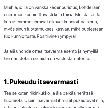
Miehiä, joilla on vankka kädenpuristus, kohdellaan
enemmän kunnioittavasti kuin toisia. Muista se. Ja
kun useammat ihmiset alkavat kunnioittaa sinua,
myös sinun luottamuksesi kasvaa, mikä puolestaan
tuo kunnioitusta. Positiivinen ympyrä!
Ja älä unohda ottaa itsevarma asento ja hymyillä
hieman. Jotain sellaista on vastustamatonta.
1. Pukeudu itsevarmasti
Tee se kuten riikinkukko, ja älä pelkää herättää
huomiota. Usein itsevarmat ihmiset pukeutuvat niin,
että ne sulautuvat väkijoukkoon mahdollisimman