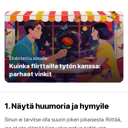
Ehdotettu sinulle:
Kuinka flirttailla tytön kanssa:
parhaat vinkit
1. Näytä huumoria ja hymyile
Sinun ei tarvitse olla suurin jokeri jokaisesta. Riittää,
jos et ota elämää liian vakavasti ja pidät vain