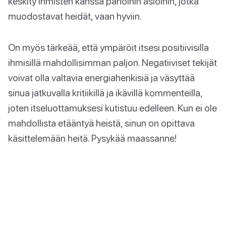
keskity ihmisten kanssa pahoihin asioihin, jotka
muodostavat heidät, vaan hyviin.
On myös tärkeää, että ympäröit itsesi positiivisilla
ihmisillä mahdollisimman paljon. Negatiiviset tekijät
voivat olla valtavia energiahenkisiä ja väsyttää
sinua jatkuvalla kritiikillä ja ikävillä kommenteilla,
joten itseluottamuksesi kutistuu edelleen. Kun ei ole
mahdollista etääntyä heistä, sinun on opittava
käsittelemään heitä. Pysykää maassanne!