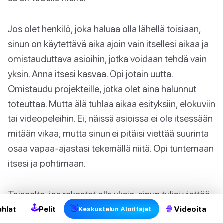
Jos olet henkilö, joka haluaa olla lähellä toisiaan,
sinun on käytettävä aika ajoin vain itsellesi aikaa ja
omistauduttava asioihin, jotka voidaan tehdä vain
yksin. Anna itsesi kasvaa. Opi jotain uutta.
Omistaudu projekteille, jotka olet aina halunnut
toteuttaa. Mutta älä tuhlaa aikaa esityksiin, elokuviin
tai videopeleihin. Ei, näissä asioissa ei ole itsessään
mitään vikaa, mutta sinun ei pitäisi viettää suurinta
osaa vapaa-ajastasi tekemällä niitä. Opi tuntemaan
itsesi ja pohtimaan.
2
Toisaalta, jos rakastat olla yksin, sinun tulisi viettää
🕹
aikaa toistensa kanssa silloin tällöin. Seurustella,
👋
🍿
uhlat
Pelit
Videoita
Keskustelun Aloittajat