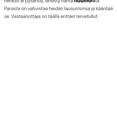
henkilö ei pysähdy, lähesty häntä
huumori
lla.
Parasta on vahvistaa heidän lausuntonsa ja kääntää
se. Vastaanottaja on täällä erittäin tervetullut.