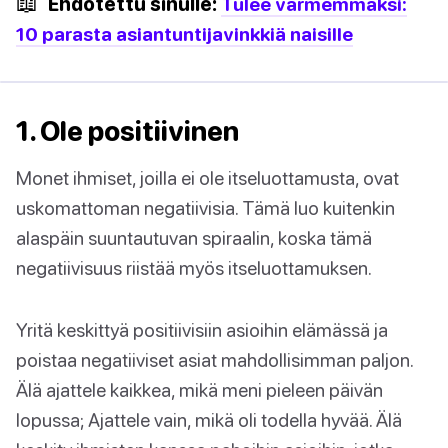
📖
Ehdotettu sinulle:
Tulee varmemmaksi:
10 parasta asiantuntijavinkkiä naisille
1. Ole positiivinen
Monet ihmiset, joilla ei ole itseluottamusta, ovat
uskomattoman negatiivisia. Tämä luo kuitenkin
alaspäin suuntautuvan spiraalin, koska tämä
negatiivisuus riistää myös itseluottamuksen.
Yritä keskittyä positiivisiin asioihin elämässä ja
poistaa negatiiviset asiat mahdollisimman paljon.
Älä ajattele kaikkea, mikä meni pieleen päivän
lopussa; Ajattele vain, mikä oli todella hyvää. Älä