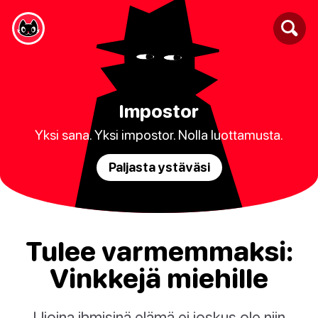
Impostor
Yksi sana. Yksi impostor. Nolla luottamusta.
Paljasta ystäväsi
Tulee varmemmaksi:
Vinkkejä miehille
Ujoina ihmisinä elämä ei joskus ole niin