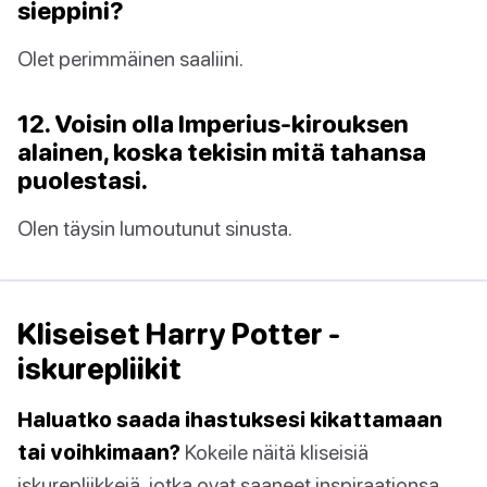
sieppini?
Olet perimmäinen saaliini.
12. Voisin olla Imperius-kirouksen
alainen, koska tekisin mitä tahansa
puolestasi.
Olen täysin lumoutunut sinusta.
Kliseiset Harry Potter -
iskurepliikit
Haluatko saada ihastuksesi kikattamaan
tai voihkimaan?
Kokeile näitä kliseisiä
iskurepliikkejä, jotka ovat saaneet inspiraationsa