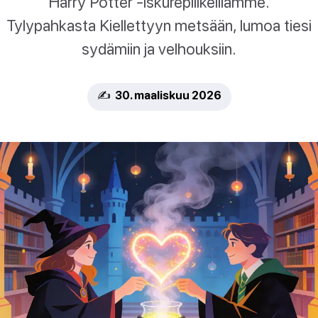
Harry Potter -iskurepliikeillämme.
Tylypahkasta Kiellettyyn metsään, lumoa tiesi
sydämiin ja velhouksiin.
✍️ 30. maaliskuu 2026