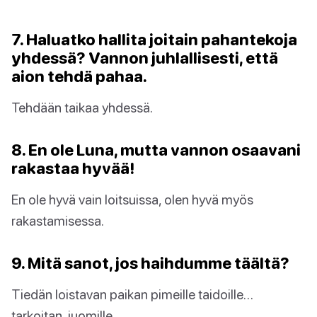
7. Haluatko hallita joitain pahantekoja
yhdessä? Vannon juhlallisesti, että
aion tehdä pahaa.
Tehdään taikaa yhdessä.
8. En ole Luna, mutta vannon osaavani
rakastaa hyvää!
En ole hyvä vain loitsuissa, olen hyvä myös
rakastamisessa.
9. Mitä sanot, jos haihdumme täältä?
Tiedän loistavan paikan pimeille taidoille…
tarkoitan, juomille.