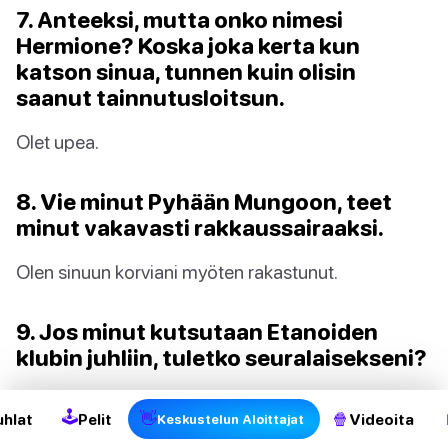
7. Anteeksi, mutta onko nimesi
Hermione? Koska joka kerta kun
katson sinua, tunnen kuin olisin
saanut tainnutusloitsun.
Olet upea.
8. Vie minut Pyhään Mungoon, teet
minut vakavasti rakkaussairaaksi.
Olen sinuun korviani myöten rakastunut.
9. Jos minut kutsutaan Etanoiden
klubin juhliin, tuletko seuralaisekseni?
Haluan olla vain kauneimman/komeimman henkilön
🕹
👋
🍿
uhlat
Pelit
Videoita
Keskustelun Aloittajat
kanssa.