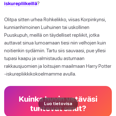
iskurepliikeillä
?
Olitpa sitten urhea Rohkelikko, viisas Korpinkynsi,
kunnianhimoinen Luihuinen tai uskollinen
Puuskupuh, meillä on täydelliset repliikit, jotka
auttavat sinua lumoamaan tiesi niin velhojen kuin
noitienkin sydämiin. Tartu siis sauvaasi, pue yllesi
tupasi kaapu ja valmistaudu astumaan
rakkausjuomien ja loitsujen maailmaan Harry Potter
-iskurepliikkikokoelmamme avulla.
Kuinka hyvin ystäväsi
Luo tietovisa
tuntevat sinut?