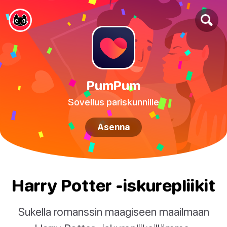
PumPum
Sovellus pariskunnille
Asenna
Harry Potter -iskurepliikit
Sukella romanssin maagiseen maailmaan