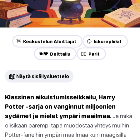
👋 Keskustelun Aloittajat
😏 Iskurepliikit
🍽️❤️ Deittailu
❤️‍🔥 Parit
📖
Näytä sisällysluettelo
Klassinen aikuistumisseikkailu, Harry
Potter -sarja on vanginnut miljoonien
sydämet ja mielet ympäri maailmaa.
Ja mikä
olisikaan parempi tapa muodostaa yhteys muihin
Potter-faneihin ympäri maailmaa kuin maagisilla