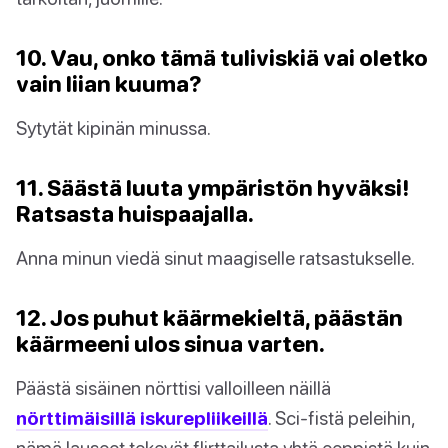
10. Vau, onko tämä tuliviskiä vai oletko
vain liian kuuma?
Sytytät kipinän minussa.
11. Säästä luuta ympäristön hyväksi!
Ratsasta huispaajalla.
Anna minun viedä sinut maagiselle ratsastukselle.
12. Jos puhut käärmekieltä, päästän
käärmeeni ulos sinua varten.
Päästä sisäinen nörttisi valloilleen näillä
nörttimäisillä iskurepliikeillä
. Sci-fistä peleihin,
nämä lauseet tekevät flirttailusta yhtä eeppistä kuin