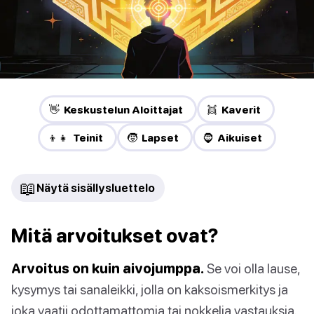
👋 Keskustelun Aloittajat
👯 Kaverit
👦👧 Teinit
🧒 Lapset
🧔 Aikuiset
📖
Näytä sisällysluettelo
Mitä arvoitukset ovat?
Arvoitus on kuin aivojumppa.
Se voi olla lause,
kysymys tai sanaleikki, jolla on kaksoismerkitys ja
joka vaatii odottamattomia tai nokkelia vastauksia.