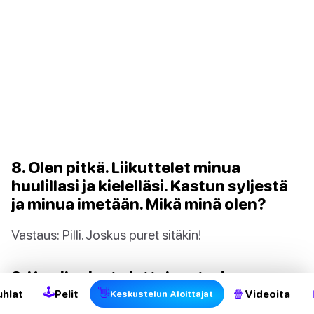
8. Olen pitkä. Liikuttelet minua
huulillasi ja kielelläsi. Kastun syljestä
ja minua imetään. Mikä minä olen?
Vastaus: Pilli. Joskus puret sitäkin!
2
9. Kun ihmiset ajattelevat minua, sana
🕹
“kyttyrä” tulee mieleen. Minut voi
👋
🍿
uhlat
Pelit
Videoita
Keskustelun Aloittajat
löytää naisen housuista, kun ne ovat