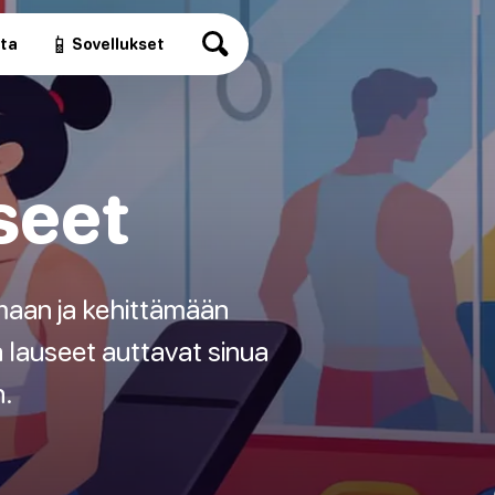
📱
ita
Sovellukset
seet
maan ja kehittämään
mä lauseet auttavat sinua
n.