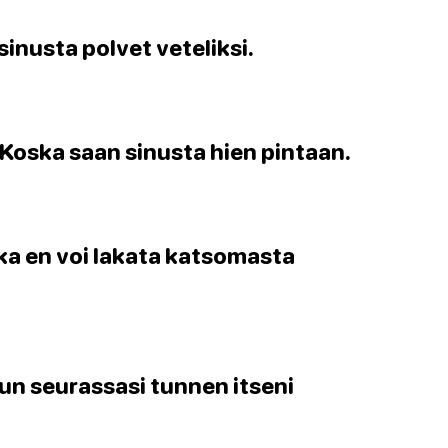
inusta polvet veteliksi.
 Koska saan sinusta hien pintaan.
ska en voi lakata katsomasta
nun seurassasi tunnen itseni