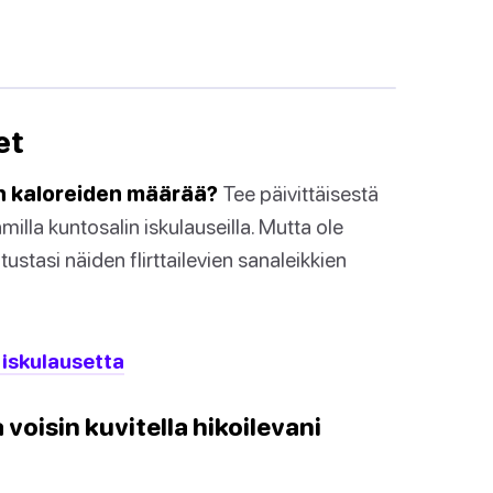
et
en kaloreiden määrää?
Tee päivittäisestä
milla kuntosalin iskulauseilla. Mutta ole
stasi näiden flirttailevien sanaleikkien
 iskulausetta
 voisin kuvitella hikoilevani