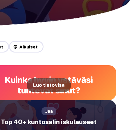
et
🧔 Aikuiset
Kuinka hyvin ystäväsi
Luo tietovisa
tuntevat sinut?
Jaa
Top 40+ kuntosalin iskulauseet