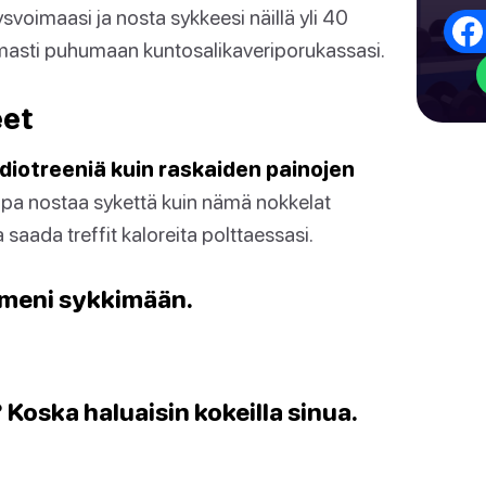
voimaasi ja nosta sykkeesi näillä yli 40
armasti puhumaan kuntosalikaveriporukassasi.
eet
diotreeniä kuin raskaiden painojen
apa nostaa sykettä kuin nämä nokkelat
 saada treffit kaloreita polttaessasi.
dämeni sykkimään.
? Koska haluaisin kokeilla sinua.