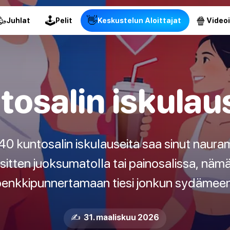
🥳
🕹
👋
🍿
Juhlat
Pelit
Keskustelun Aloittajat
Video
tosalin iskulau
40 kuntosalin iskulauseita saa sinut naura
tpa sitten juoksumatolla tai painosalissa, nä
enkkipunnertamaan tiesi jonkun sydämee
✍️ 31. maaliskuu 2026