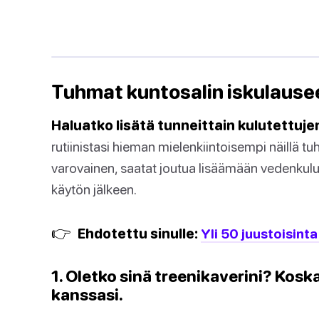
Tuhmat kuntosalin iskulause
Haluatko lisätä tunneittain kulutettuj
rutiinistasi hieman mielenkiintoisempi näillä tuh
varovainen, saatat joutua lisäämään vedenkulutu
käytön jälkeen.
👉
Ehdotettu sinulle:
Yli 50 juustoisinta
1. Oletko sinä treenikaverini? Koska
kanssasi.