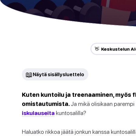
👋 Keskustelun Al
📖
Näytä sisällysluettelo
Kuten kuntoilu ja treenaaminen, myös flir
omistautumista.
Ja mikä olisikaan parempi pa
iskulauseita
kuntosalilla?
Haluatko rikkoa jäätä jonkun kanssa kuntosalil