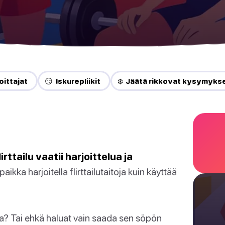
oittajat
😏 Iskurepliikit
❄️ Jäätä rikkovat kysymyks
ttailu vaatii harjoittelua ja
ikka harjoitella flirttailutaitoja kuin käyttää
la? Tai ehkä haluat vain saada sen söpön