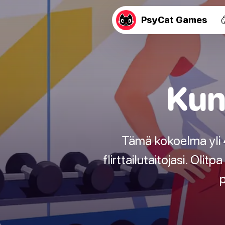
PsyCat Games
Kun
Tämä kokoelma yli 
flirttailutaitojasi. Oli
p