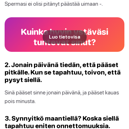
Spermasi ei olisi pitänyt päästää uimaan -.
Kuinka hyvin ystäväsi
Luo tietovisa
tuntevat sinut?
2. Jonain päivänä tiedän, että pääset
pitkälle. Kun se tapahtuu, toivon, että
pysyt siellä.
Sinä pääset sinne jonain päivänä, ja pääset kauas
pois minusta.
3. Synnyitkö maantiellä? Koska siellä
tapahtuu eniten onnettomuuksia.