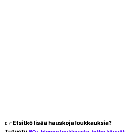
👉 Etsitkö lisää hauskoja loukkauksia?
Tutustu
60+ hienoa loukkausta, jotka käyvät