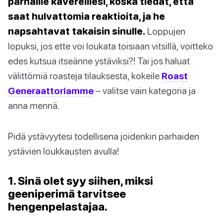
parhaille kavereillesi, koska tiedät, että
saat hulvattomia reaktioita, ja he
napsahtavat takaisin sinulle.
Loppujen
lopuksi, jos ette voi loukata toisiaan vitsillä, voitteko
edes kutsua itseänne ystäviksi?! Tai jos haluat
välittömiä roasteja tilauksesta, kokeile
Roast
Generaattoriamme
– valitse vain kategoria ja
anna mennä.
Pidä ystävyytesi todellisena joidenkin parhaiden
ystävien loukkausten avulla!
1. Sinä olet syy siihen, miksi
geeniperimä tarvitsee
hengenpelastajaa.