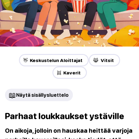
👋 Keskustelun Aloittajat
😹 Vitsit
👯 Kaverit
📖
Näytä sisällysluettelo
Parhaat loukkaukset ystäville
On aikoja, jolloin on hauskaa heittää varjoja