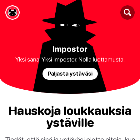
Impostor
Yksi sana. Yksi impostor. Nolla luottamusta.
Paljasta ystäväsi
Hauskoja loukkauksia
ystäville
Tiedät, että sinä ja ystäväsi olette aitoja, kun