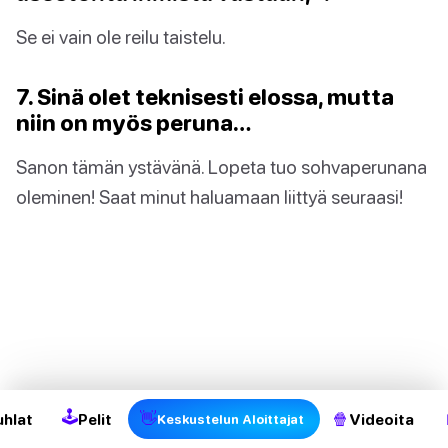
Se ei vain ole reilu taistelu.
7. Sinä olet teknisesti elossa, mutta
niin on myös peruna…
Sanon tämän ystävänä. Lopeta tuo sohvaperunana
oleminen! Saat minut haluamaan liittyä seuraasi!
2
🕹
👋
🍿
uhlat
Pelit
Videoita
Keskustelun Aloittajat