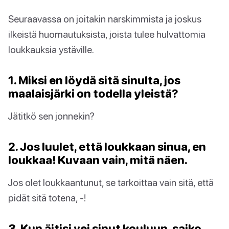
Seuraavassa on joitakin narskimmista ja joskus
ilkeistä huomautuksista, joista tulee hulvattomia
loukkauksia ystäville.
1. Miksi en löydä sitä sinulta, jos
maalaisjärki on todella yleistä?
Jätitkö sen jonnekin?
2. Jos luulet, että loukkaan sinua, en
loukkaa! Kuvaan vain, mitä näen.
Jos olet loukkaantunut, se tarkoittaa vain sitä, että
pidät sitä totena, -!
3. Kun äitisi vei sinut kouluun, saiko