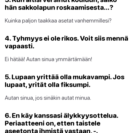
hän sakkolapun roskaamisesta…?
Kuinka paljon taakkaa asetat vanhemmillesi?
4. Tyhmyys ei ole rikos. Voit siis mennä
vapaasti.
Ei hätää! Autan sinua ymmärtämään!
5. Lupaan yrittää olla mukavampi. Jos
lupaat, yrität olla fiksumpi.
Autan sinua, jos sinäkin autat minua.
6. En käy kanssasi älykkyysottelua.
Periaatteeni on, etten taistele
aseetonta ihmistä vastaan, -.