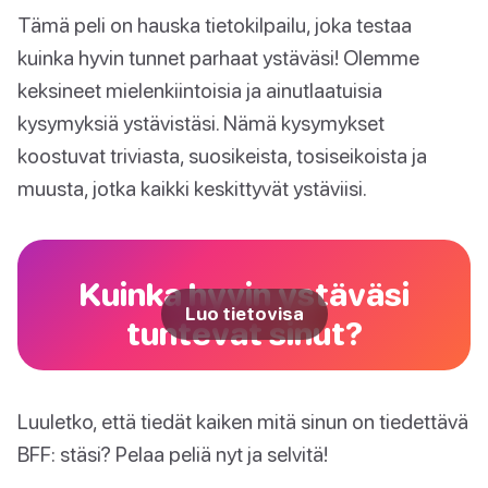
Tämä peli on hauska tietokilpailu, joka testaa
kuinka hyvin tunnet parhaat ystäväsi! Olemme
keksineet mielenkiintoisia ja ainutlaatuisia
kysymyksiä ystävistäsi. Nämä kysymykset
koostuvat triviasta, suosikeista, tosiseikoista ja
muusta, jotka kaikki keskittyvät ystäviisi.
Kuinka hyvin ystäväsi
Luo tietovisa
tuntevat sinut?
Luuletko, että tiedät kaiken mitä sinun on tiedettävä
BFF: stäsi? Pelaa peliä nyt ja selvitä!