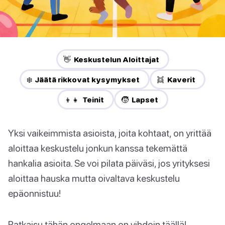
👋 Keskustelun Aloittajat
❄️ Jäätä rikkovat kysymykset
👯 Kaverit
👦👧 Teinit
🧒 Lapset
Yksi vaikeimmista asioista, joita kohtaat, on yrittää
aloittaa keskustelu jonkun kanssa tekemättä
hankalia asioita. Se voi pilata päiväsi, jos yrityksesi
aloittaa hauska mutta oivaltava keskustelu
epäonnistuu!
Ratkaisu tähän ongelmaan on vihdoin täällä!