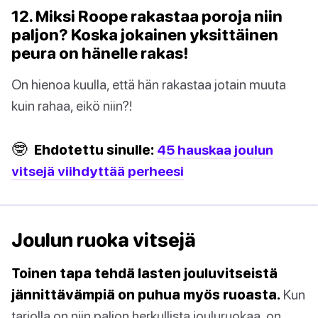
12. Miksi Roope rakastaa poroja niin
paljon? Koska jokainen yksittäinen
peura on hänelle rakas!
On hienoa kuulla, että hän rakastaa jotain muuta
kuin rahaa, eikö niin?!
🤓
Ehdotettu sinulle:
45 hauskaa joulun
vitsejä viihdyttää perheesi
Joulun ruoka vitsejä
Toinen tapa tehdä lasten jouluvitseistä
jännittävämpiä on puhua myös ruoasta.
Kun
tarjolla on niin paljon herkullista jouluruokaa, on