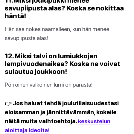
11. Miksi joulupukki menee
savupiipusta alas? Koska se nokittaa
häntä!
Hän saa nokea naamalleen, kun hän menee
savupiipusta alas!
12. Miksi talvi on lumiukkojen
lempivuodenaikaa? Koska ne voivat
sulautua joukkoon!
Pörröinen valkoinen lumi on parasta!
👉 Jos haluat tehdä joulutilaisuudestasi
eloisamman ja jännittävämmän, kokeile
näitä muita vaihtoehtoja.
keskustelun
aloittaja ideoita!