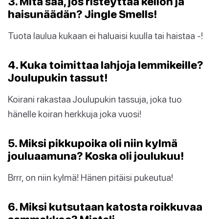
3. Mitä saa, jos risteyttää kellon ja
haisunäädän? Jingle Smells!
Tuota laulua kukaan ei haluaisi kuulla tai haistaa -!
4. Kuka toimittaa lahjoja lemmikeille?
Joulupukin tassut!
Koirani rakastaa Joulupukin tassuja, joka tuo
hänelle koiran herkkuja joka vuosi!
5. Miksi pikkupoika oli niin kylmä
jouluaamuna? Koska oli joulukuu!
Brrr, on niin kylmä! Hänen pitäisi pukeutua!
6. Miksi kutsutaan katosta roikkuvaa