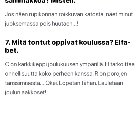
sammakkoa? Misteli.
Jos näen rupikonnan roikkuvan katosta, näet minut
juoksemassa pois huutaen…!
7. Mitä tontut oppivat koulussa? Elfa-
bet.
C on karkkikeppi joulukuusen ympärillä. H tarkoittaa
onnellisuutta koko perheen kanssa. R on porojen
tanssimisesta… Okei. Lopetan tähän. Lauletaan
joulun aakkoset!