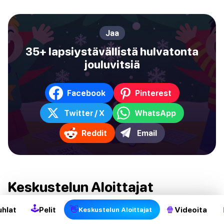
Jaa
35+ lapsiystävällistä hulvatonta
jouluvitsiä
Facebook
Pinterest
Twitter / X
WhatsApp
Reddit
Email
2
Keskustelun Aloittajat
Puhutpa sitten juhlissa, jossa puhut juuri tavatullesi
🕹
👋
🍿
uhlat
Pelit
Videoita
Keskustelun Aloittajat
henkilölle, tai vietät aikaa ystävien kanssa, joita et ole