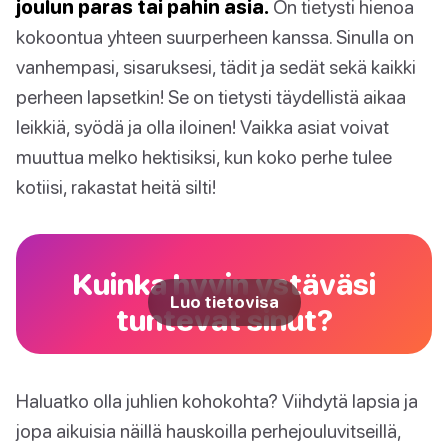
joulun paras tai pahin asia.
On tietysti hienoa
kokoontua yhteen suurperheen kanssa. Sinulla on
vanhempasi, sisaruksesi, tädit ja sedät sekä kaikki
perheen lapsetkin! Se on tietysti täydellistä aikaa
leikkiä, syödä ja olla iloinen! Vaikka asiat voivat
muuttua melko hektisiksi, kun koko perhe tulee
kotiisi, rakastat heitä silti!
Kuinka hyvin ystäväsi
Luo tietovisa
tuntevat sinut?
Haluatko olla juhlien kohokohta? Viihdytä lapsia ja
jopa aikuisia näillä hauskoilla perhejouluvitseillä,