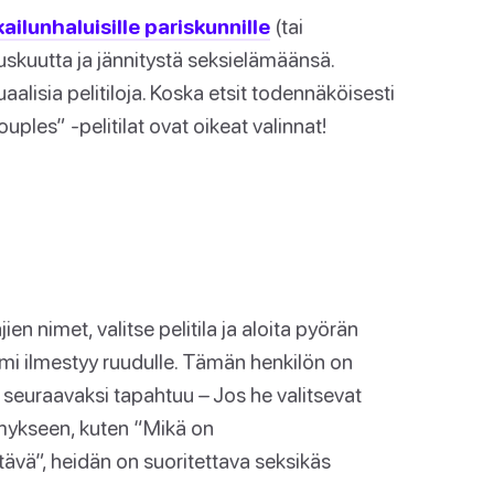
kailunhaluisille pariskunnille
(tai
uskuutta ja jännitystä seksielämäänsä.
aalisia pelitiloja. Koska etsit todennäköisesti
uples” -pelitilat ovat oikeat valinnat!
ien nimet, valitse pelitila ja aloita pyörän
imi ilmestyy ruudulle. Tämän henkilön on
ä seuraavaksi tapahtuu – Jos he valitsevat
mykseen, kuten “Mikä on
tävä”, heidän on suoritettava seksikäs