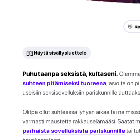
👋 Ke
📖
Näytä sisällysluettelo
Puhutaanpa seksistä, kultaseni.
Olemme e
suhteen pitämiseksi tuoreena
, asioita on 
useisiin seksisovelluksiin pariskunnille auttaa
Olitpa ollut suhteessa lyhyen aikaa tai naimisi
varmasti maustetta rakkauselämääsi. Saatat m
parhaista sovelluksista pariskunnille
tai tu
hauskanpitoon.