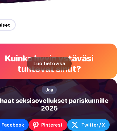
uiset
Kuinka hyvin ystäväsi
Luo tietovisa
tuntevat sinut?
Jaa
haat seksisovellukset pariskunnille
2025
Facebook
Pinterest
Twitter / X