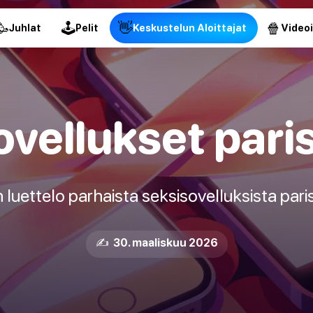
🥳
🕹
👋
🍿
Juhlat
Pelit
Keskustelun Aloittajat
Video
vellukset pari
 luettelo parhaista seksisovelluksista paris
✍️ 30. maaliskuu 2026