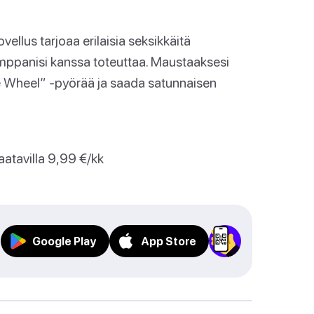
ovellus tarjoaa erilaisia seksikkäitä
 kumppanisi kanssa toteuttaa. Maustaaksesi
re Wheel” -pyörää ja saada satunnaisen
aatavilla 9,99 €/kk
Google Play
App Store