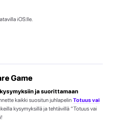
tavilla iOS:lle.
 Dare Game
 kysymyksiin ja suorittamaan
nette kaikki suositun juhlapelin
Totuus vai
oikeilla kysymyksillä ja tehtävillä “Totuus vai
!