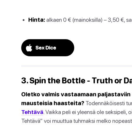
Hinta:
alkaen 0 € (mainoksilla) – 3,50 €, saa
Sex Dice
3. Spin the Bottle - Truth or
Oletko valmis vastaamaan paljastaviin
mausteisia haasteita?
Todennäköisesti tun
Tehtävä
. Vaikka peli ei yleensä ole seksipeli, 
Tehtävä” voi muuttua tuhmaksi melko nopeasti