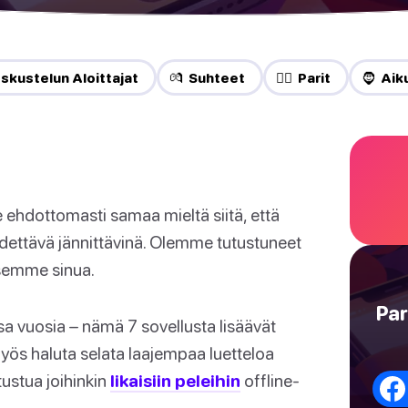
skustelun Aloittajat
💏 Suhteet
❤️‍🔥 Parit
🧔 Aik
hdottomasti samaa mieltä siitä, että
pidettävä jännittävinä. Olemme tutustuneet
ksemme sinua.
Par
ssa vuosia – nämä 7 sovellusta lisäävät
yös haluta selata laajempaa luetteloa
tustua joihinkin
likaisiin peleihin
offline-