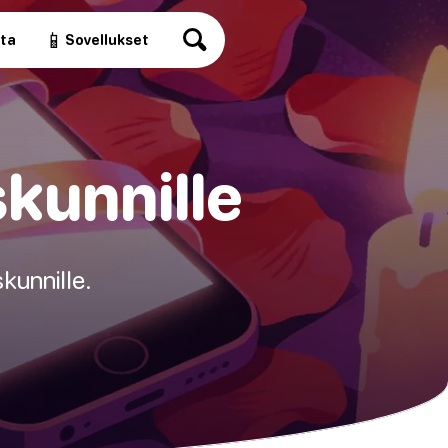
📱
ita
Sovellukset
skunnille
kunnille.