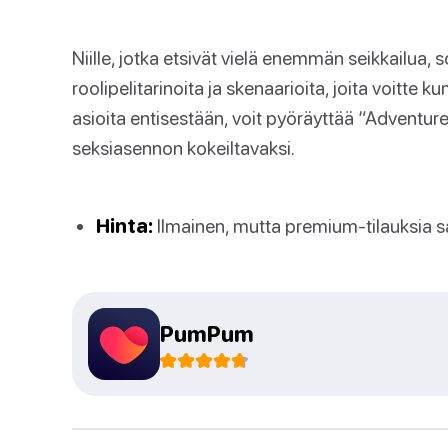
Niille, jotka etsivät vielä enemmän seikkailua, s
roolipelitarinoita ja skenaarioita, joita voitte
asioita entisestään, voit pyöräyttää “Adventu
seksiasennon kokeiltavaksi.
Hinta:
Ilmainen, mutta premium-tilauksia s
PumPum