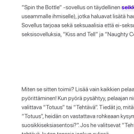
“Spin the Bottle” -sovellus on täydellinen
seik
useammalle ihmiselle), jotka haluavat lisätä ha
Sovellus tarjoaa sekä seksuaalisia että ei-seksu
seksisovelluksia, “Kiss and Tell” ja “Naughty Co
Miten se sitten toimii? Lisää vain kaikkien pelaaj
pyörittäminen! Kun pyörä pysähtyy, pelaajan n
valittava “Totuus” tai “Tehtävä”. Tiedät jo, mit
“Totuus”, heidän on vastattava rohkeaan kysy
suosikkiseksiasentosi?”. Jos he valitsevat “Teh
tehtävä, kuten tanssia jonkun sylissä.