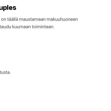
ouples
 on täällä maustamaan makuuhuoneen
mistaudu kuumaan toimintaan.
tusta.