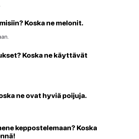
.
imisiin? Koska ne melonit.
aan.
hiukset? Koska ne käyttävät
oska ne ovat hyviä poijuja.
n mene keppostelemaan? Koska
ennä!