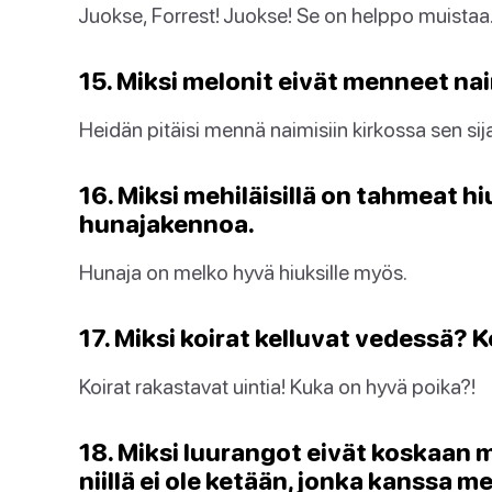
Juokse, Forrest! Juokse! Se on helppo muistaa
15. Miksi melonit eivät menneet na
Heidän pitäisi mennä naimisiin kirkossa sen sij
16. Miksi mehiläisillä on tahmeat 
hunajakennoa.
Hunaja on melko hyvä hiuksille myös.
17. Miksi koirat kelluvat vedessä? K
Koirat rakastavat uintia! Kuka on hyvä poika?!
18. Miksi luurangot eivät koskaa
niillä ei ole ketään, jonka kanssa m