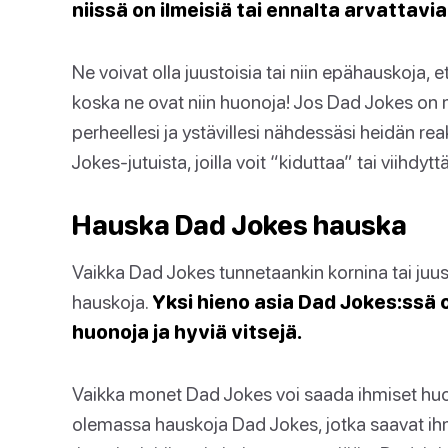
niissä on ilmeisiä tai ennalta arvattavia
Ne voivat olla juustoisia tai niin epähauskoja, e
koska ne ovat niin huonoja! Jos Dad Jokes on mi
perheellesi ja ystävillesi nähdessäsi heidän re
Jokes-jutuista, joilla voit “kiduttaa” tai viihdytt
Hauska Dad Jokes hauska
Vaikka Dad Jokes tunnetaankin kornina tai juusto
hauskoja.
Yksi hieno asia Dad Jokes:ssä o
huonoja ja hyviä vitsejä.
Vaikka monet Dad Jokes voi saada ihmiset huo
olemassa hauskoja Dad Jokes, jotka saavat ihmis