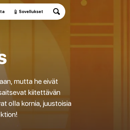
📱
ita
Sovellukset
s
aan, mutta he eivät
aitsevat kiitettävän
at olla kornia, juustoisia
ktion!