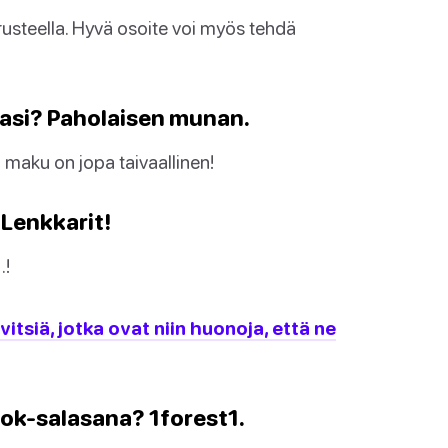
usteella. Hyvä osoite voi myös tehdä
asi? Paholaisen munan.
n maku on jopa taivaallinen!
 Lenkkarit!
…!
itsiä, jotka ovat niin huonoja, että ne
ok-salasana? 1forest1.