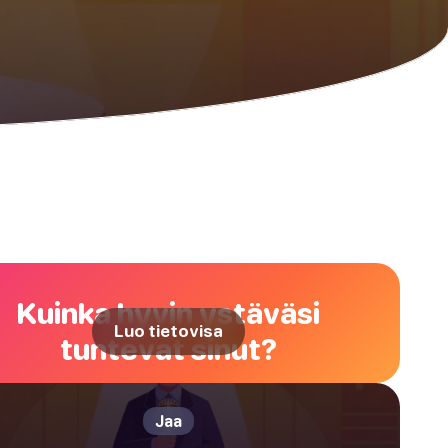
Kuinka hyvin ystäväsi
Luo tietovisa
tuntevat sinut?
Jaa