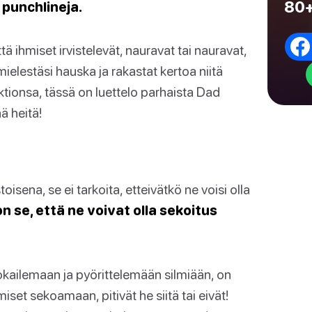
80+
 punchlineja.
ttä ihmiset irvistelevät, nauravat tai nauravat,
elestäsi hauska ja rakastat kertoa niitä
aktionsa, tässä on luettelo parhaista Dad
ää heitä!
isena, se ei tarkoita, etteivätkö ne voisi olla
n se, että ne voivat olla sekoitus
kailemaan ja pyörittelemään silmiään, on
et sekoamaan, pitivät he siitä tai eivät!