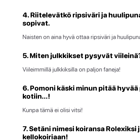
4. Riitelevätkö ripsiväri ja huulipu
sopivat.
Naisten on aina hyvä ottaa ripsiväri ja huulipun
5. Miten julkkikset pysyvät viileinä?
Viileimmillä julkkiksilla on paljon faneja!
6. Pomoni käski minun pitää hyvää 
kotiin…!
Kunpa tämä ei olisi vitsi!
7. Setäni nimesi koiransa Rolexiksi
kellokoiriaan!