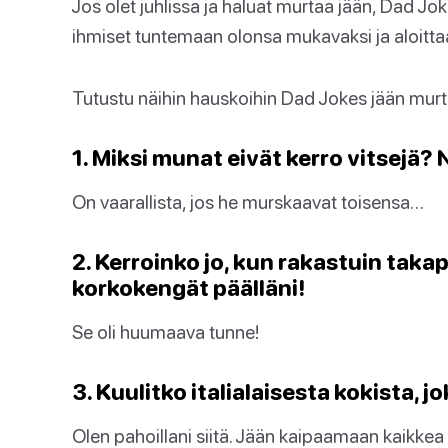
Jos olet juhlissa ja haluat murtaa jään, Dad J
ihmiset tuntemaan olonsa mukavaksi ja aloitta
Tutustu näihin hauskoihin Dad Jokes jään murt
1. Miksi munat eivät kerro vitsejä? 
On vaarallista, jos he murskaavat toisensa…
2. Kerroinko jo, kun rakastuin takap
korkokengät päälläni!
Se oli huumaava tunne!
3. Kuulitko italialaisesta kokista, 
Olen pahoillani siitä. Jään kaipaamaan kaikkea 