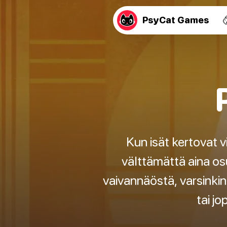
PsyCat Games
Kun isät kertovat 
välttämättä aina os
vaivannäöstä, varsinkin j
tai j