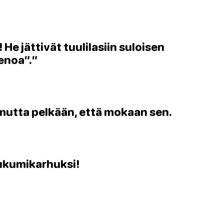
He jättivät tuulilasiin suloisen
ienoa”.”
 mutta pelkään, että mokaan sen.
ukumikarhuksi!