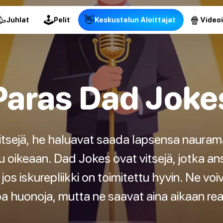
🥳
🕹
👋
🍿
Juhlat
Pelit
Keskustelun Aloittajat
Video
Paras Dad Joke
vitsejä, he haluavat saada lapsensa nauram
u oikeaan. Dad Jokes ovat vitsejä, jotka ans
os iskurepliikki on toimitettu hyvin. Ne voiv
opa huonoja, mutta ne saavat aina aikaan rea