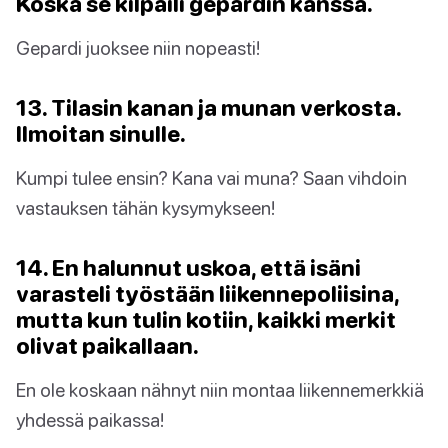
Koska se kilpaili gepardin kanssa.
Gepardi juoksee niin nopeasti!
13. Tilasin kanan ja munan verkosta.
Ilmoitan sinulle.
Kumpi tulee ensin? Kana vai muna? Saan vihdoin
vastauksen tähän kysymykseen!
14. En halunnut uskoa, että isäni
varasteli työstään liikennepoliisina,
mutta kun tulin kotiin, kaikki merkit
olivat paikallaan.
En ole koskaan nähnyt niin montaa liikennemerkkiä
yhdessä paikassa!