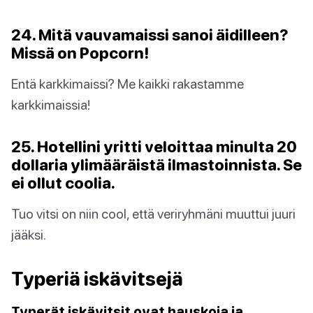
24. Mitä vauvamaissi sanoi äidilleen?
Missä on Popcorn!
Entä karkkimaissi? Me kaikki rakastamme
karkkimaissia!
25. Hotellini yritti veloittaa minulta 20
dollaria ylimääräistä ilmastoinnista. Se
ei ollut coolia.
Tuo vitsi on niin cool, että veriryhmäni muuttui juuri
jääksi.
Typeriä iskävitsejä
Typerät iskävitsit ovat hauskoja ja