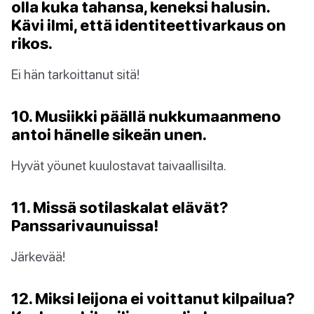
olla kuka tahansa, keneksi halusin.
Kävi ilmi, että identiteettivarkaus on
rikos.
Ei hän tarkoittanut sitä!
10. Musiikki päällä nukkumaanmeno
antoi hänelle sikeän unen.
Hyvät yöunet kuulostavat taivaallisilta.
11. Missä sotilaskalat elävät?
Panssarivaunuissa!
Järkevää!
12. Miksi leijona ei voittanut kilpailua?