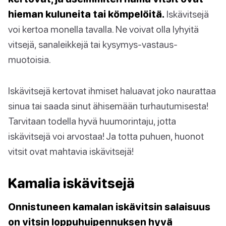
hieman kuluneita tai kömpelöitä.
Iskävitsejä
voi kertoa monella tavalla. Ne voivat olla lyhyitä
vitsejä, sanaleikkejä tai kysymys-vastaus-
muotoisia.
Iskävitsejä kertovat ihmiset haluavat joko naurattaa
sinua tai saada sinut ähisemään turhautumisesta!
Tarvitaan todella hyvä huumorintaju, jotta
iskävitsejä voi arvostaa! Ja totta puhuen, huonot
vitsit ovat mahtavia iskävitsejä!
Kamalia iskävitsejä
Onnistuneen kamalan iskävitsin salaisuus
on vitsin loppuhuipennuksen hyvä