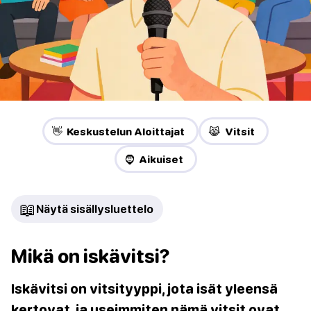
👋 Keskustelun Aloittajat
😹 Vitsit
🧔 Aikuiset
📖
Näytä sisällysluettelo
Mikä on iskävitsi?
Iskävitsi on vitsityyppi, jota isät yleensä
kertovat, ja useimmiten nämä vitsit ovat