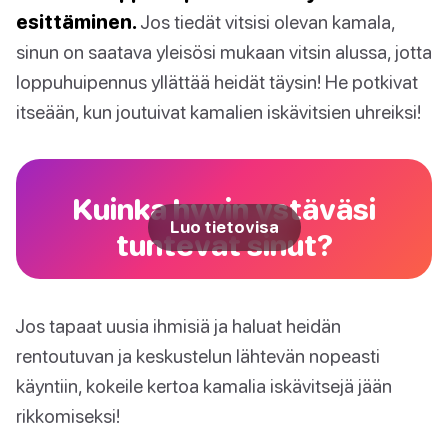
esittäminen.
Jos tiedät vitsisi olevan kamala,
sinun on saatava yleisösi mukaan vitsin alussa, jotta
loppuhuipennus yllättää heidät täysin! He potkivat
itseään, kun joutuivat kamalien iskävitsien uhreiksi!
Kuinka hyvin ystäväsi
Luo tietovisa
tuntevat sinut?
Jos tapaat uusia ihmisiä ja haluat heidän
rentoutuvan ja keskustelun lähtevän nopeasti
käyntiin, kokeile kertoa kamalia iskävitsejä jään
rikkomiseksi!