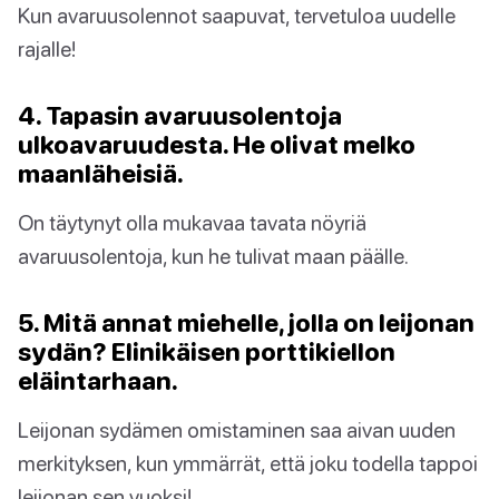
Kun avaruusolennot saapuvat, tervetuloa uudelle
rajalle!
4. Tapasin avaruusolentoja
ulkoavaruudesta. He olivat melko
maanläheisiä.
On täytynyt olla mukavaa tavata nöyriä
avaruusolentoja, kun he tulivat maan päälle.
5. Mitä annat miehelle, jolla on leijonan
sydän? Elinikäisen porttikiellon
eläintarhaan.
Leijonan sydämen omistaminen saa aivan uuden
merkityksen, kun ymmärrät, että joku todella tappoi
leijonan sen vuoksi!