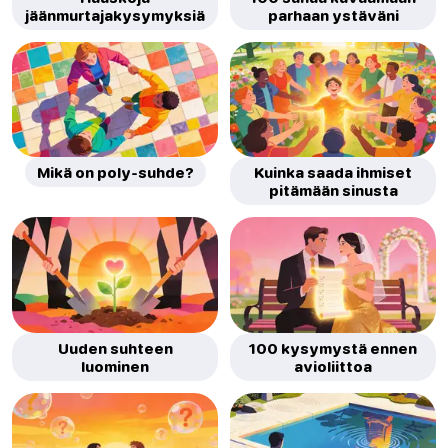
jäänmurtajakysymyksiä
parhaan ystäväni
Mikä on poly-suhde?
Kuinka saada ihmiset
pitämään sinusta
Uuden suhteen
100 kysymystä ennen
luominen
avioliittoa