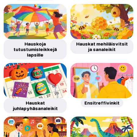
Hauskoja
Hauskat mehiläisvitsit
tutustumisleikkejä
ja sanaleikit
lapsille
Hauskat
Ensitreffivinkit
juhlapyhäsanaleikit