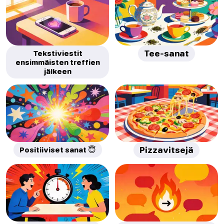
Tekstiviestit
Tee-sanat
ensimmäisten treffien
jälkeen
Positiiviset sanat 😇
Pizzavitsejä