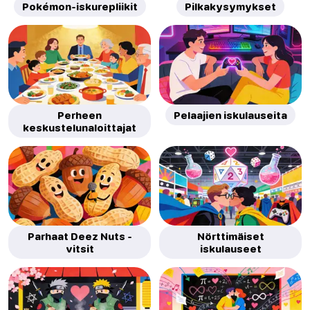
Pokémon-iskurepliikit
Pilkakysymykset
Perheen
Pelaajien iskulauseita
keskustelunaloittajat
Parhaat Deez Nuts -
Nörttimäiset
vitsit
iskulauseet