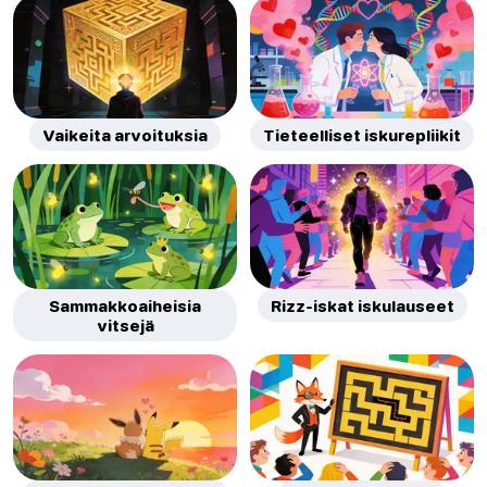
Vaikeita arvoituksia
Tieteelliset iskurepliikit
Sammakkoaiheisia
Rizz-iskat iskulauseet
vitsejä