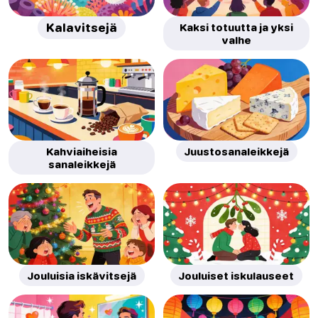
Kalavitsejä
Kaksi totuutta ja yksi
valhe
Kahviaiheisia
Juustosanaleikkejä
sanaleikkejä
Jouluisia iskävitsejä
Jouluiset iskulauseet