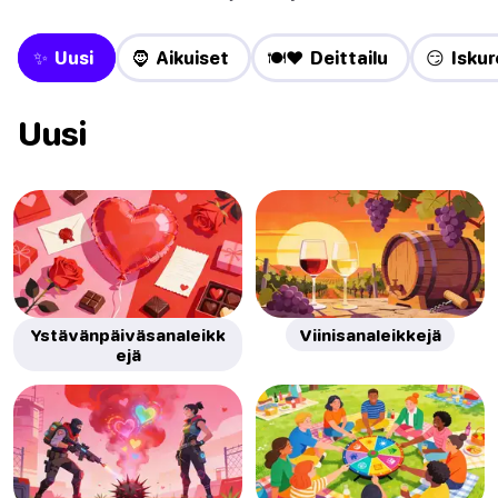
✨ Uusi
🧔 Aikuiset
🍽️❤️ Deittailu
😏 Iskure
Uusi
Ystävänpäiväsanaleikk
Viinisanaleikkejä
ejä