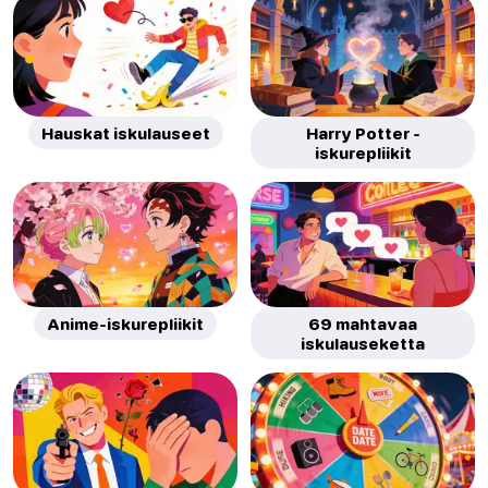
Hauskat iskulauseet
Harry Potter -
iskurepliikit
Anime-iskurepliikit
69 mahtavaa
iskulauseketta