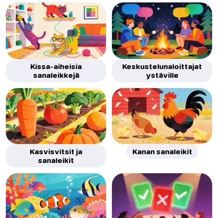
Kissa-aiheisia
Keskustelunaloittajat
sanaleikkejä
ystäville
Kasvisvitsit ja
Kanan sanaleikit
sanaleikit