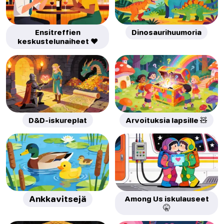
Ensitreffien
Dinosaurihuumoria
keskustelunaiheet ❤️
D&D-iskureplat
Arvoituksia lapsille 🧸
Ankkavitsejä
Among Us iskulauseet
🤫