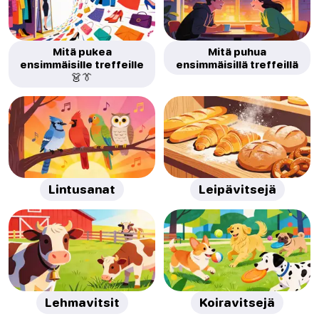
Mitä pukea
Mitä puhua
ensimmäisille treffeille
ensimmäisillä treffeillä
👗👔
Lintusanat
Leipävitsejä
Lehmavitsit
Koiravitsejä