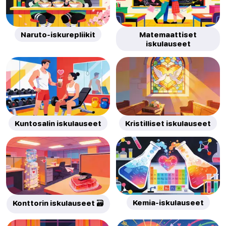
Naruto-iskurepliikit
Matemaattiset
iskulauseet
Kuntosalin iskulauseet
Kristilliset iskulauseet
Kemia-iskulauseet
Konttorin iskulauseet 🗃️