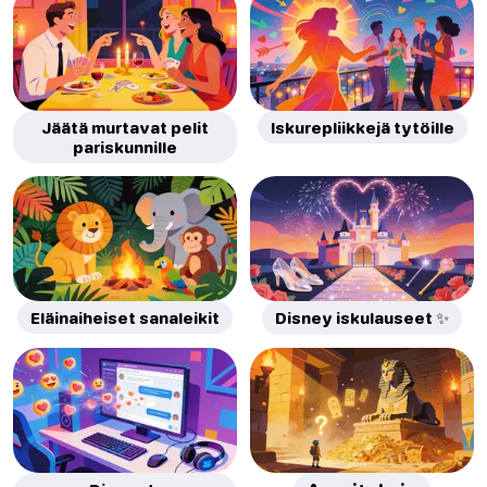
Jäätä murtavat pelit
Iskurepliikkejä tytöille
pariskunnille
Eläinaiheiset sanaleikit
Disney iskulauseet ✨