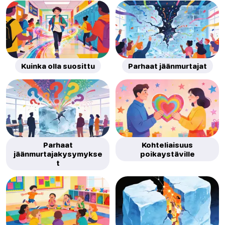
Kuinka olla suosittu
Parhaat jäänmurtajat
Parhaat
Kohteliaisuus
jäänmurtajakysymykse
poikaystäville
t