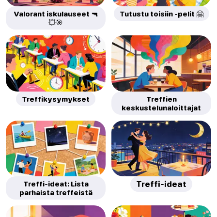
Valorant iskulauseet 🔫
Tutustu toisiin -pelit 🤗
💥🎯
Treffikysymykset
Treffien
keskustelunaloittajat
Treffi-ideat: Lista
Treffi-ideat
parhaista treffeistä