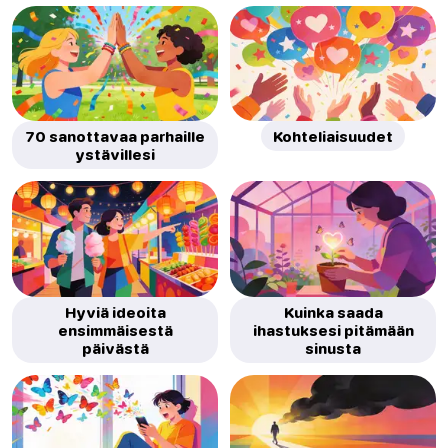
70 sanottavaa parhaille
Kohteliaisuudet
ystävillesi
Hyviä ideoita
Kuinka saada
ensimmäisestä
ihastuksesi pitämään
päivästä
sinusta