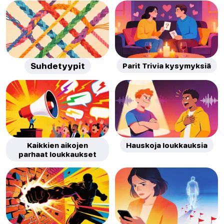
Suhdetyypit
Parit Trivia kysymyksiä
Kaikkien aikojen
Hauskoja loukkauksia
parhaat loukkaukset