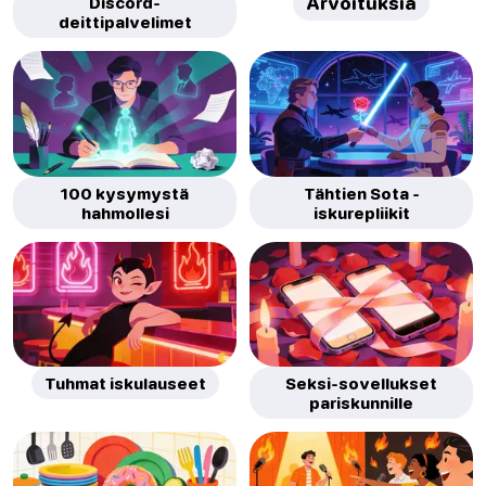
Discord-
Arvoituksia
deittipalvelimet
100 kysymystä
Tähtien Sota -
hahmollesi
iskurepliikit
Tuhmat iskulauseet
Seksi-sovellukset
pariskunnille