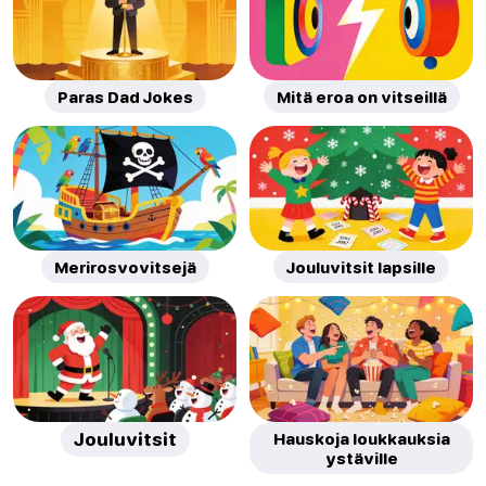
Paras Dad Jokes
Mitä eroa on vitseillä
Merirosvovitsejä
Jouluvitsit lapsille
Jouluvitsit
Hauskoja loukkauksia
ystäville