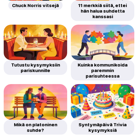
Chuck Norris vitsejä
11 merkkiä siitä, ettei
hän halua suhdetta
kanssasi
Tutustu kysymyksiin
Kuinka kommunikoida
pariskunnille
paremmin
parisuhteessa
Mikä on platoninen
Syntymäpäivä Trivia
suhde?
kysymyksiä