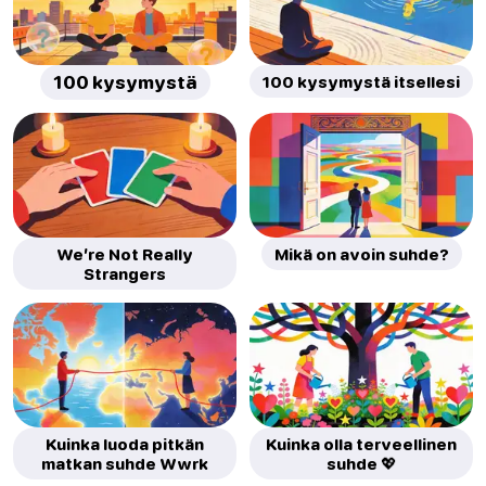
100 kysymystä
100 kysymystä itsellesi
We’re Not Really
Mikä on avoin suhde?
Strangers
Kuinka luoda pitkän
Kuinka olla terveellinen
matkan suhde Wwrk
suhde 💖