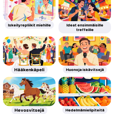
Iskeilyrepliikit miehille
Ideat ensimmäisille
treffeille
Hääkenkäpeli
Huonoja iskävitsejä
Hevosvitsejä
Hedelmämielipiteitä