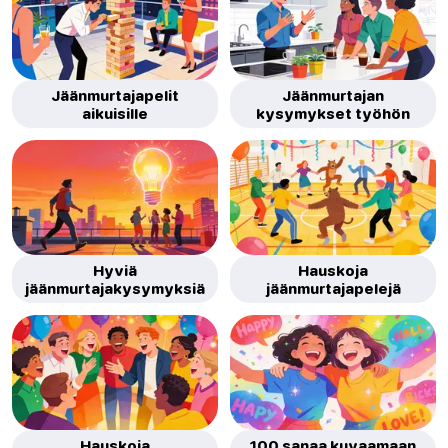
Jäänmurtajapelit
Jäänmurtajan
aikuisille
kysymykset työhön
Hyviä
Hauskoja
jäänmurtajakysymyksiä
jäänmurtajapelejä
Hauskoja
100 sanaa kuvaamaan