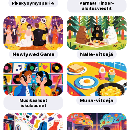
Pikakysymyspeli 🔥
Parhaat Tinder-
aloitusviestit
Newlywed Game
Nalle-vitsejä
Musikaaliset
Muna-vitsejä
iskulauseet