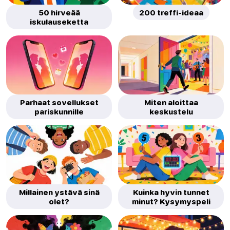
50 hirveää
200 treffi-ideaa
iskulauseketta
Parhaat sovellukset
Miten aloittaa
pariskunnille
keskustelu
Millainen ystävä sinä
Kuinka hyvin tunnet
olet?
minut? Kysymyspeli