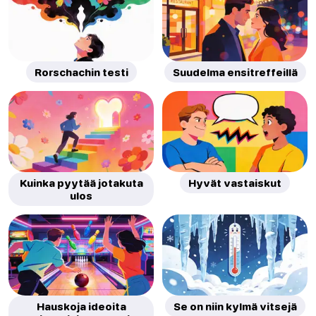
Rorschachin testi
Suudelma ensitreffeillä
Kuinka pyytää jotakuta
Hyvät vastaiskut
ulos
Hauskoja ideoita
Se on niin kylmä vitsejä