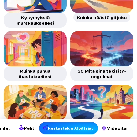
Kysymyksiä
Kuinka päästä yli joku
murskauksellesi
Kuinka puhua
30 Mitä sinä tekisit?-
ihastuksellesi
ongelmat
“Kuka tuntee minut
Hypoteettiset
🕹
👋
🍿
uhlat
Pelit
Videoita
Keskustelun Aloittajat
parhaiten ”-
kysymykset
kysymyksiä