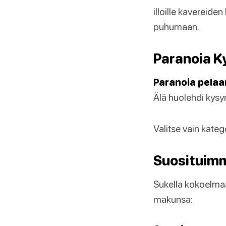
illoille kavereide
puhumaan.
Paranoia 
Paranoia pelaa
Älä huolehdi kysy
Valitse vain kateg
Suosituimm
Sukella kokoelma
makunsa: