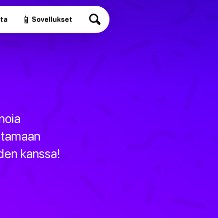
📱
ita
Sovellukset
noia
stamaan
eiden kanssa!