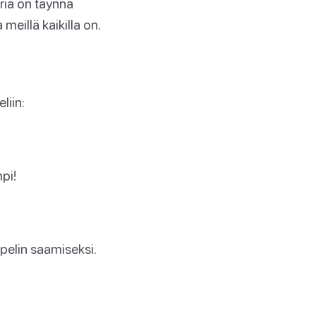
oria on täynnä
 meillä kaikilla on.
liin:
pi!
pelin saamiseksi.