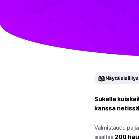
📖
Näytä sisällys
Sukella kuiskai
kanssa netissä
Valmistaudu palj
sisältää
200 hau