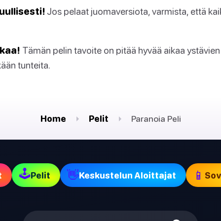
ullisesti!
Jos pelaat juomaversiota, varmista, että ka
skaa!
Tämän pelin tavoite on pitää hyvää aikaa ystävien 
ään tunteita.
Home
Pelit
Paranoia Peli
🕹
👋
📱
t
Pelit
Keskustelun Aloittajat
Sov