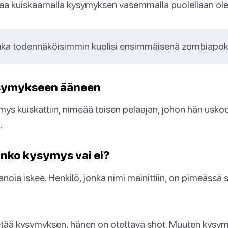
ttaa kuiskaamalla kysymyksen vasemmalla puolellaan olev
ka todennäköisimmin kuolisi ensimmäisenä zombiapok
ysymykseen ääneen
symys kuiskattiin, nimeää toisen pelaajan, johon hän us
.
anko kysymys vai ei?
oia iskee. Henkilö, jonka nimi mainittiin, on pimeässä si
ietää kysymyksen, hänen on otettava shot. Muuten kysy