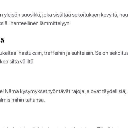
 yleisön suosikki, joka sisältää sekoituksen kevyitä, ha
ksiä. Ihanteellinen lämmittelyyn!
mä
eltaa ihastuksiin, treffeihin ja suhteisiin. Se on sekoit
ea siltä väliltä.
lle! Nämä kysymykset työntävät rajoja ja ovat täydellisiä
almis mihin tahansa.
t