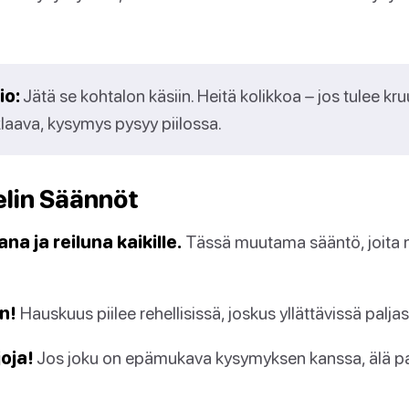
io:
Jätä se kohtalon käsiin. Heitä kolikkoa – jos tulee k
klaava, kysymys pysyy piilossa.
elin Säännöt
na ja reiluna kaikille.
Tässä muutama sääntö, joita 
n!
Hauskuus piilee rehellisissä, joskus yllättävissä palja
joja!
Jos joku on epämukava kysymyksen kanssa, älä pa