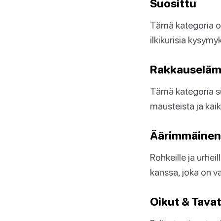
Suosittu
Tämä kategoria on
ilkikurisia kysymy
Rakkauselä
Tämä kategoria suk
mausteista ja kaikk
Äärimmäinen
Rohkeille ja urhei
kanssa, joka on v
Oikut & Tava