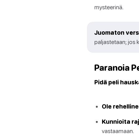
mysteerinä.
Juomaton vers
paljastetaan; jos 
Paranoia P
Pidä peli hauska
Ole rehelline
Kunnioita ra
vastaamaan.