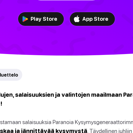
Play Store
App Store
luettelo
lujen, salaisuuksien ja valintojen maailmaan Par
!
astamaan salaisuuksia Paranoia Kysymysgeneraattorimme
skaa ja jännittävää kysymystä
. Täydellinen juhliin