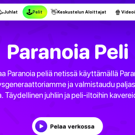
🥳
🕹
👋
🍿
Juhlat
Pelit
Keskustelun Aloittajat
Video
Paranoia Peli
aa Paranoia peliä netissä käyttämällä Para
sgeneraattoriamme ja valmistaudu palja
. Täydellinen juhliin ja peli-iltoihin kaver
Pelaa verkossa