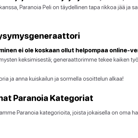
n kanssa, Paranoia Peli on täydellinen tapa rikkoa jää ja s
Kysymysgeneraattori
minen ei ole koskaan ollut helpompaa online-ver
mysten keksimisestä; generaattorimme tekee kaiken työ
oria ja anna kuiskailun ja sormella osoittelun alkaa!
at Paranoia Kategoriat
amme Paranoia kategorioita, joista jokaisella on oma 