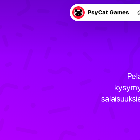
PsyCat Games
Pel
kysymy
salaisuuksia