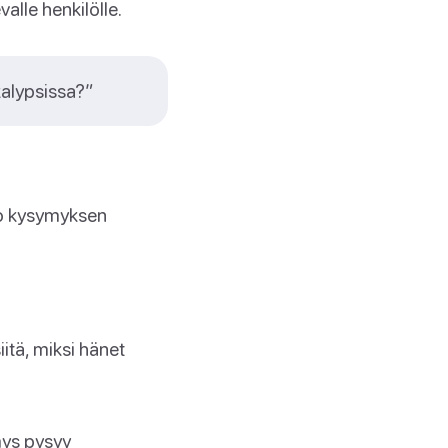
alle henkilölle.
alypsissa?”
koo kysymyksen
itä, miksi hänet
mys pysyy