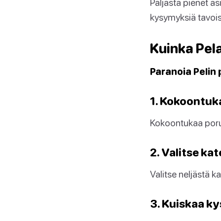
Paljasta pienet as
kysymyksiä tavoista
Kuinka Pela
Paranoia Pelin
1. Kokoontuk
Kokoontukaa poru
2. Valitse ka
Valitse neljästä 
3. Kuiskaa k