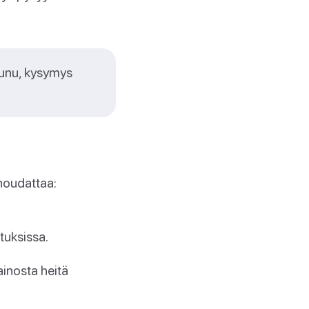
ruunu, kysymys
noudattaa:
stuksissa.
inosta heitä