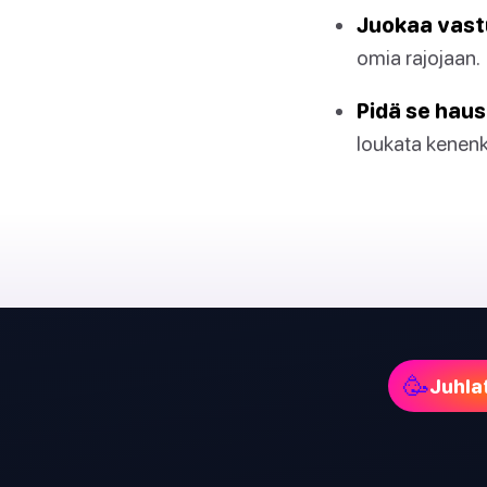
Juokaa vastu
omia rajojaan.
Pidä se hau
loukata kenenk
🥳
Juhla