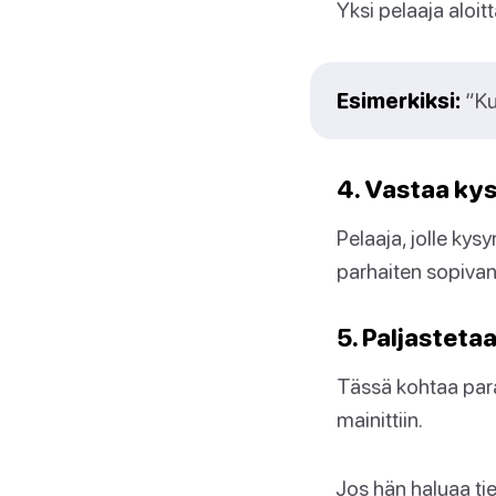
Yksi pelaaja aloi
Esimerkiksi:
“Ku
4. Vastaa k
Pelaaja, jolle ky
parhaiten sopivan
5. Paljasteta
Tässä kohtaa paran
mainittiin.
Jos hän haluaa t