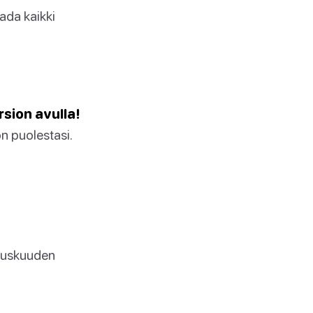
aada kaikki
sion avulla!
n puolestasi.
hauskuuden