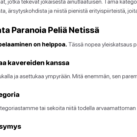
iat, jotka tekevät jokaisesta ainutlaatuisen. Tämä kateg
, ärsytyskohdista ja niistä pienistä erityispiirteistä, joita
ta Paranoia Peliä Netissä
 pelaaminen on helppoa.
Tässä nopea yleiskatsaus pe
aa kavereiden kanssa
kalla ja asettukaa ympyrään. Mitä enemmän, sen parem
tegoria
kategoriastamme tai sekoita niitä todella arvaamattoman 
ysymys