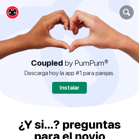
Coupled
by PumPum®
Descarga hoy la app #1 para parejas.
Instalar
¿Y si...? preguntas
para el novio