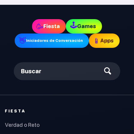
🕹
🥳
Fiesta
Games
👋
📱
Apps
Iniciadores de Conversación
Buscar
FIESTA
Verdad o Reto