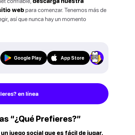
net confiable,
descarga nuestra
sitio web
para comenzar. Tenemos más de
egir, así que nunca hay un momento
Google Play
App Store
ieres? en línea
ias “¿Qué Prefieres?”
n juego social que es fácil de jugar.