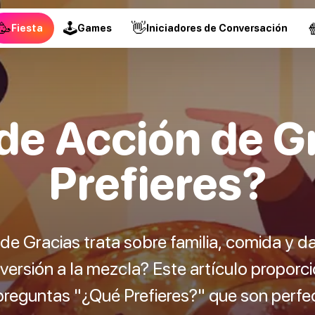
🥳
🕹
👋

Fiesta
Games
Iniciadores de Conversación
de Acción de G
Prefieres?
de Gracias trata sobre familia, comida y da
versión a la mezcla? Este artículo propor
reguntas "¿Qué Prefieres?" que son perfe