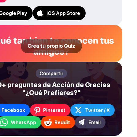
Google Play
iOS App Store
ué tan bien te conocen tus
Crea tu propio Quiz
amigos?
Compartir
+ preguntas de Acción de Gracias
"¿Qué Prefieres?"
Facebook
Pinterest
Twitter / X
WhatsApp
Reddit
Email