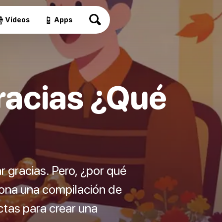

📱
Vídeos
Apps
racias ¿Qué
r gracias. Pero, ¿por qué
ciona una compilación de
ctas para crear una