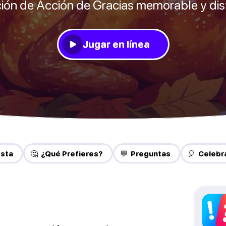
ión de Acción de Gracias memorable y dis
Jugar en línea
esta
🤔 ¿Qué Prefieres?
💬 Preguntas
🎈 Celebr