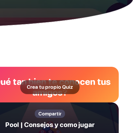
ué tan bien te conocen tus
Crea tu propio Quiz
amigos?
Compartir
Pool | Consejos y como jugar