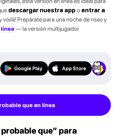
nales, esta versión en línea es ideal para
 que
descargar nuestra app
o
entrar a
y voilà! Prepárate para una noche de risas y
 línea
— la versión multijugador
Google Play
App Store
robable que en línea
 probable que” para