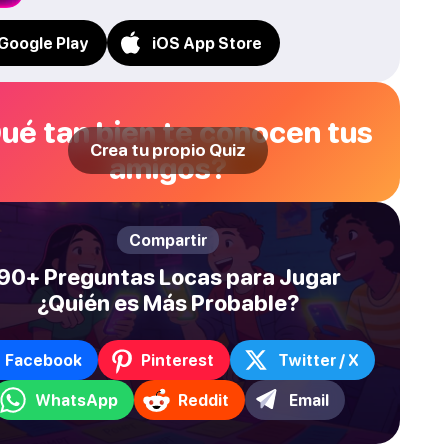
Google Play
iOS App Store
ué tan bien te conocen tus
Crea tu propio Quiz
amigos?
Compartir
90+ Preguntas Locas para Jugar
¿Quién es Más Probable?
Facebook
Pinterest
Twitter / X
WhatsApp
Reddit
Email