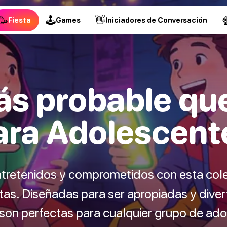
🥳
🕹
👋

Fiesta
Games
Iniciadores de Conversación
ás probable qu
ara Adolescent
tretenidos y comprometidos con esta col
as. Diseñadas para ser apropiadas y diver
son perfectas para cualquier grupo de a