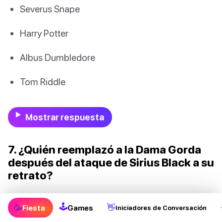
Severus Snape
Harry Potter
Albus Dumbledore
Tom Riddle
Mostrar respuesta
7. ¿Quién reemplazó a la Dama Gorda
después del ataque de Sirius Black a su
retrato?
La Dama Gris
🕹
🥳
👋
Fiesta
Games
Iniciadores de Conversación