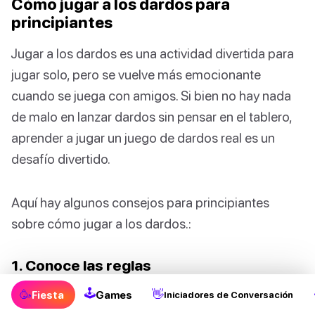
Cómo jugar a los dardos para
principiantes
Jugar a los dardos es una actividad divertida para
jugar solo, pero se vuelve más emocionante
cuando se juega con amigos. Si bien no hay nada
de malo en lanzar dardos sin pensar en el tablero,
aprender a jugar un juego de dardos real es un
desafío divertido.
Aquí hay algunos consejos para principiantes
sobre cómo jugar a los dardos.:
1. Conoce las reglas
🕹
Si quieres jugar un juego real de dardos y no solo
🥳
👋
Fiesta
Games
Iniciadores de Conversación