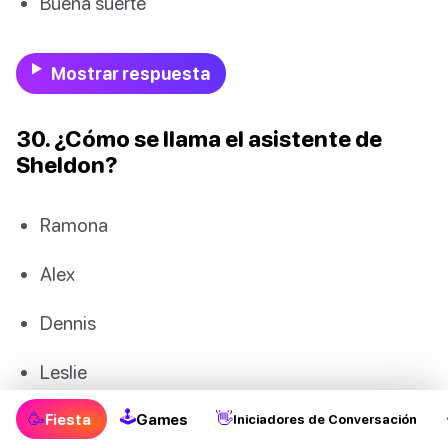
Buena suerte
Mostrar respuesta
30. ¿Cómo se llama el asistente de
Sheldon?
Ramona
Alex
Dennis
Leslie
🕹
🥳
👋
Fiesta
Games
Iniciadores de Conversación
Mostrar respuesta