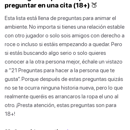
preguntar en una cita (18+) 🍑
Esta lista está llena de preguntas para animar el
ambiente. No importa si tienes una relación estable
con otro jugador o solo sois amigos con derecho a
roce o incluso si estáis empezando a quedar. Pero
si estás buscando algo serio o solo quieres
conocer a la otra persona mejor, échale un vistazo
a “21 Preguntas para hacer a la persona que te
gusta”. Porque después de estas preguntas quizás
no se te ocurra ninguna historia nueva, pero lo que
realmente queréis es arrancaros la ropa el uno al
otro. ¡Presta atención, estas preguntas son para
18+!