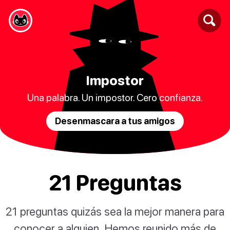
Impostor
Una palabra. Un impostor. Cero confianza.
Desenmascara a tus amigos
21 Preguntas
21 preguntas quizás sea la mejor manera para
conocer a alguien. Hemos reunido más de