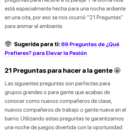
está especialmente hecha para una noche ardiente
en una cita, por eso se nos ocurrió “21 Preguntas”
para animar el ambiente.
🤓
Sugerida para ti:
69 Preguntas de ¿Qué
Prefieres? para Elevar la Pasión
21 Preguntas para hacer a la gente 🤩
Las siguientes preguntas son perfectas para
grupos grandes o para gente que acabas de
conocer como nuevos compañeros de clase,
nuevos compañeros de trabajo o gente nueva en el
barrio. Utilizando estas preguntas te garantizamos
una noche de juegos divertida con la oportunidad