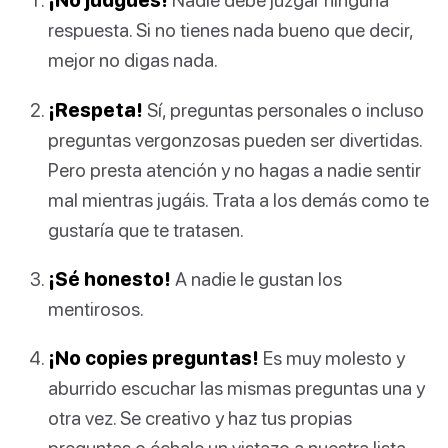
respuesta. Si no tienes nada bueno que decir,
mejor no digas nada.
¡Respeta!
Sí, preguntas personales o incluso
preguntas vergonzosas pueden ser divertidas.
Pero presta atención y no hagas a nadie sentir
mal mientras jugáis. Trata a los demás como te
gustaría que te tratasen.
¡Sé honesto!
A nadie le gustan los
mentirosos.
¡No copies preguntas!
Es muy molesto y
aburrido escuchar las mismas preguntas una y
otra vez. Se creativo y haz tus propias
preguntas o échale un vistazo a nuestra lista.