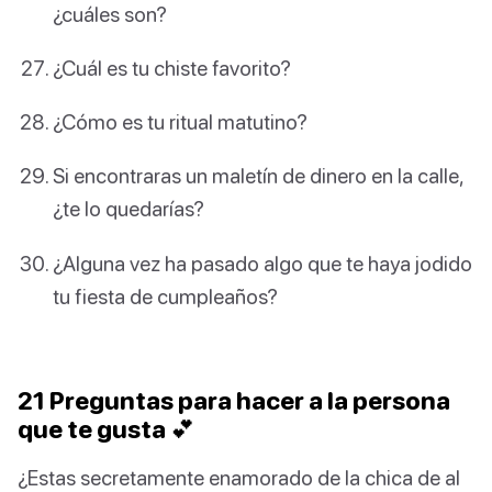
¿cuáles son?
¿Cuál es tu chiste favorito?
¿Cómo es tu ritual matutino?
Si encontraras un maletín de dinero en la calle,
¿te lo quedarías?
¿Alguna vez ha pasado algo que te haya jodido
tu fiesta de cumpleaños?
21 Preguntas para hacer a la persona
que te gusta 💕
¿Estas secretamente enamorado de la chica de al