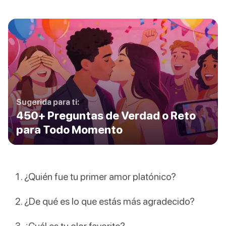
Sugerida para ti:
450+ Preguntas de Verdad o Reto
para Todo Momento
¿Quién fue tu primer amor platónico?
¿De qué es lo que estás más agradecido?
¿Cuál es tu olor favorito?