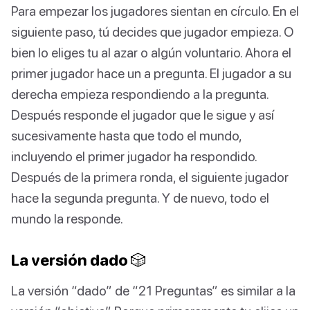
Para empezar los jugadores sientan en círculo. En el
siguiente paso, tú decides que jugador empieza. O
bien lo eliges tu al azar o algún voluntario. Ahora el
primer jugador hace un a pregunta. El jugador a su
derecha empieza respondiendo a la pregunta.
Después responde el jugador que le sigue y así
sucesivamente hasta que todo el mundo,
incluyendo el primer jugador ha respondido.
Después de la primera ronda, el siguiente jugador
hace la segunda pregunta. Y de nuevo, todo el
mundo la responde.
La versión dado 🎲
La versión “dado” de “21 Preguntas” es similar a la