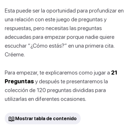
Esta puede ser la oportunidad para profundizar en
una relación con este juego de preguntas y
respuestas, pero necesitas las preguntas
adecuadas para empezar porque nadie quiere
escuchar “¿Cómo estás?” en una primera cita.
Créeme.
Para empezar, te explicaremos como jugar a
21
Preguntas
y después te presentaremos la
colección de 120 preguntas divididas para
utilizarlas en diferentes ocasiones.
📖
Mostrar tabla de contenido