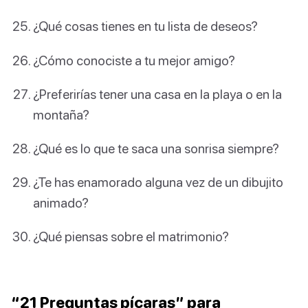
¿Qué cosas tienes en tu lista de deseos?
¿Cómo conociste a tu mejor amigo?
¿Preferirías tener una casa en la playa o en la
montaña?
¿Qué es lo que te saca una sonrisa siempre?
¿Te has enamorado alguna vez de un dibujito
animado?
¿Qué piensas sobre el matrimonio?
“21 Preguntas pícaras” para