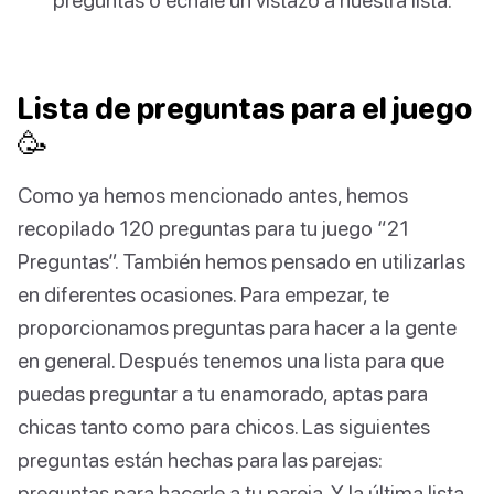
Lista de preguntas para el juego
🥳
Como ya hemos mencionado antes, hemos
recopilado 120 preguntas para tu juego “21
Preguntas”. También hemos pensado en utilizarlas
en diferentes ocasiones. Para empezar, te
proporcionamos preguntas para hacer a la gente
en general. Después tenemos una lista para que
puedas preguntar a tu enamorado, aptas para
chicas tanto como para chicos. Las siguientes
preguntas están hechas para las parejas:
preguntas para hacerle a tu pareja. Y la última lista