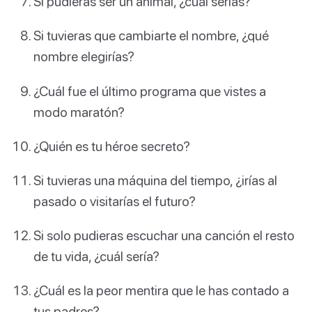
Si pudieras ser un animal, ¿cuál serías?
Si tuvieras que cambiarte el nombre, ¿qué
nombre elegirías?
¿Cuál fue el último programa que vistes a
modo maratón?
¿Quién es tu héroe secreto?
Si tuvieras una máquina del tiempo, ¿irías al
pasado o visitarías el futuro?
Si solo pudieras escuchar una canción el resto
de tu vida, ¿cuál sería?
¿Cuál es la peor mentira que le has contado a
tus padres?