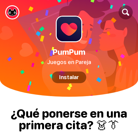
PumPum
Juegos en Pareja
Instalar
¿Qué ponerse en una
primera cita? 👗👔