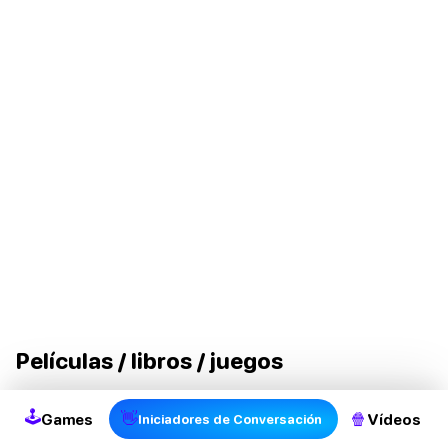
Películas / libros / juegos
Creo que estos temas se explican por sí mismos.
🕹
👋
🍿
Games
Vídeos
Iniciadores de Conversación
¿Qué películas, libros o juegos le gustan a la