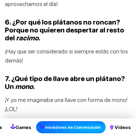
aprovechamos el día!
6. ¿Por qué los plátanos no roncan?
Porque no quieren despertar al resto
del
racimo
.
¡Hay que ser considerado si siempre estás con los
demás!
7. ¿Qué tipo de llave abre un plátano?
Un
mono
.
¡Y yo me imaginaba una llave con forma de mono!
2
¡LOL!
8. ¿Por qué el vegetal estaba cruzando
🕹
👋
🍿
a
Games
Vídeos
Iniciadores de Conversación
las piernas? Tenía que
hacer pis
.