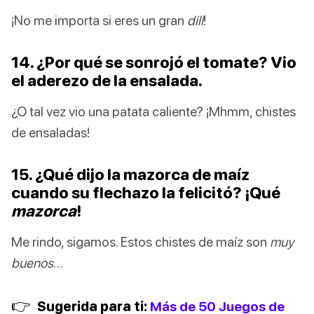
¡No me importa si eres un gran
dill
!
14. ¿Por qué se sonrojó el tomate? Vio
el aderezo de la ensalada.
¿O tal vez vio una patata caliente? ¡Mhmm, chistes
de ensaladas!
15. ¿Qué dijo la mazorca de maíz
cuando su flechazo la felicitó? ¡Qué
mazorca
!
Me rindo, sigamos. Estos chistes de maíz son
muy
buenos
…
👉
Sugerida para ti:
Más de 50 Juegos de