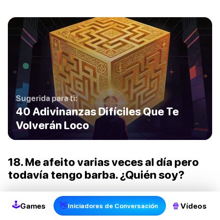
Sugerida para ti:
40 Adivinanzas Difíciles Que Te
Volverán Loco
18. Me afeito varias veces al día pero
2
todavía tengo barba. ¿Quién soy?
Respuesta: Barbero
🕹
👋
🍿
Games
Vídeos
Iniciadores de Conversación