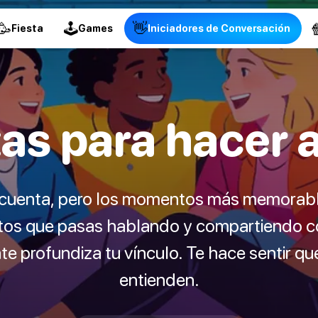
🥳
🕹
👋

Fiesta
Games
Iniciadores de Conversación
as para hacer 
 cuenta, pero los momentos más memorabl
s que pasas hablando y compartiendo cos
te profundiza tu vínculo. Te hace sentir qu
entienden.