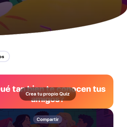
os
ué tan bien te conocen tus
Crea tu propio Quiz
amigos?
Compartir