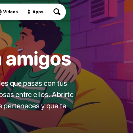

📱
Vídeos
Apps
a amigos
es que pasas con tus
as entre ellos. Abrirte
e perteneces y que te