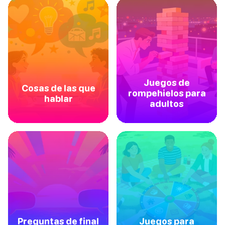
Juegos de
Cosas de las que
rompehielos para
hablar
adultos
Preguntas de final
Juegos para