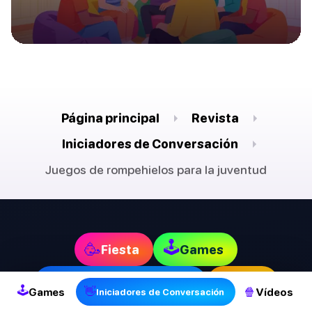
Página principal
Revista
Iniciadores de Conversación
Juegos de rompehielos para la juventud
2
🕹
🥳
Fiesta
Games
👋
📱
Apps
Iniciadores de Conversación
🕹
👋
🍿
Games
Vídeos
Iniciadores de Conversación