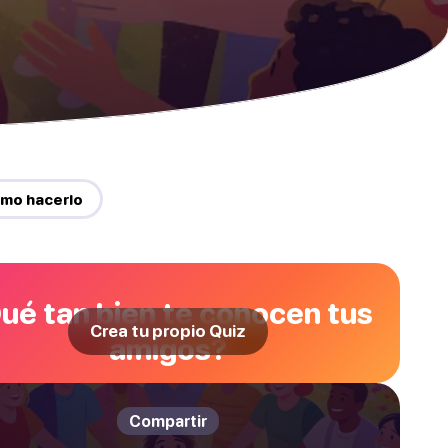
mo hacerlo
ué tan bien te conocen tus
Crea tu propio Quiz
amigos?
Compartir