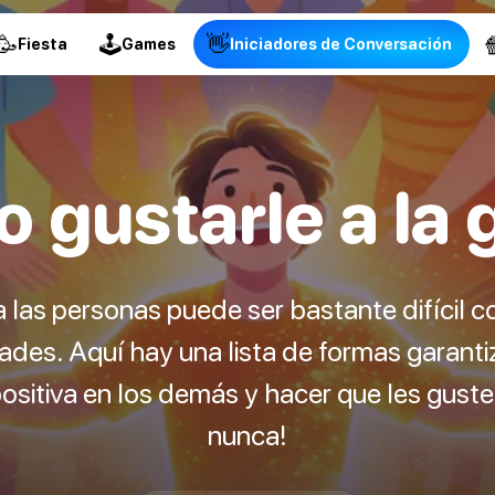
🥳
🕹
👋

Fiesta
Games
Iniciadores de Conversación
 gustarle a la 
 las personas puede ser bastante difícil c
dades. Aquí hay una lista de formas garan
ositiva en los demás y hacer que les gust
nunca!