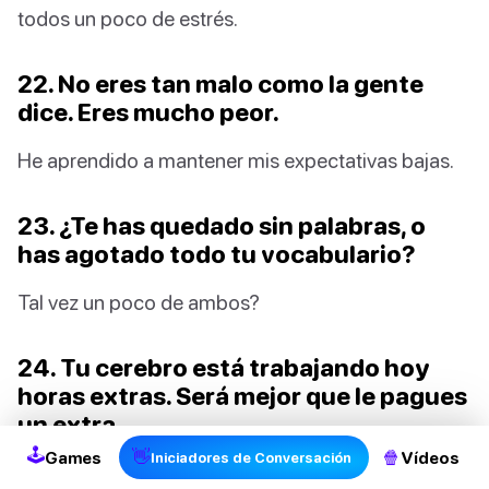
todos un poco de estrés.
22. No eres tan malo como la gente
dice. Eres mucho peor.
He aprendido a mantener mis expectativas bajas.
23. ¿Te has quedado sin palabras, o
has agotado todo tu vocabulario?
Tal vez un poco de ambos?
24. Tu cerebro está trabajando hoy
2
horas extras. Será mejor que le pagues
un extra.
🕹
👋
🍿
Games
Vídeos
Iniciadores de Conversación
Es bueno dar a tu cerebro un poco de ejercicio de