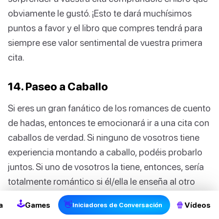
obviamente le gustó. ¡Esto te dará muchísimos
puntos a favor y el libro que compres tendrá para
siempre ese valor sentimental de vuestra primera
cita.
14. Paseo a Caballo
Si eres un gran fanático de los romances de cuento
de hadas, entonces te emocionará ir a una cita con
caballos de verdad. Si ninguno de vosotros tiene
experiencia montando a caballo, podéis probarlo
juntos. Si uno de vosotros la tiene, entonces, sería
totalmente romántico si él/ella le enseña al otro
cómo hacerlo. Después de unas cuantas vueltas,
🕹
👋
🍿
a
Games
Vídeos
Iniciadores de Conversación
podéis ir por el sendero más romántico que hayáis