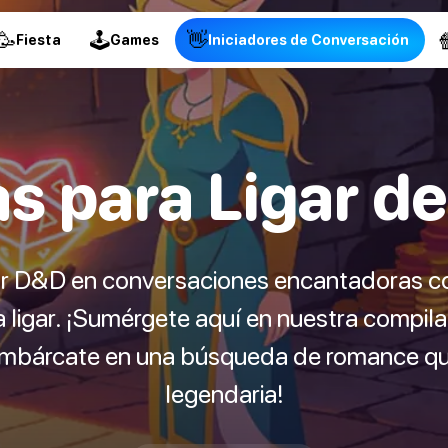
🥳
🕹
👋

Fiesta
Games
Iniciadores de Conversación
as para Ligar d
or D&D en conversaciones encantadoras c
a ligar. ¡Sumérgete aquí en nuestra compila
 embárcate en una búsqueda de romance q
legendaria!