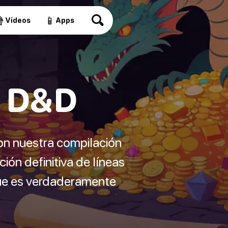

📱
Vídeos
Apps
e D&D
on nuestra compilación
ción definitiva de líneas
ue es verdaderamente