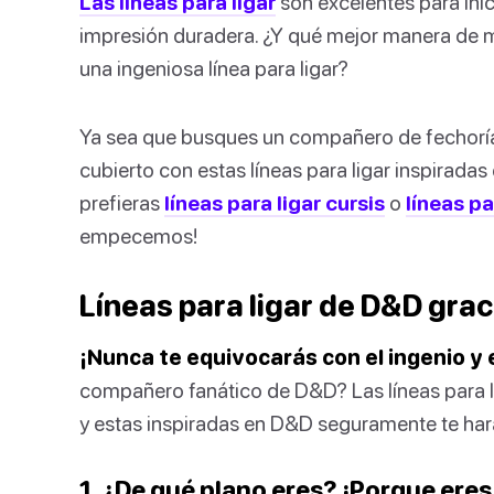
Las líneas para ligar
son excelentes para inic
impresión duradera. ¿Y qué mejor manera de 
una ingeniosa línea para ligar?
Ya sea que busques un compañero de fechorí
cubierto con estas líneas para ligar inspiradas
prefieras
líneas para ligar cursis
o
líneas pa
empecemos!
Líneas para ligar de D&D gra
¡Nunca te equivocarás con el ingenio y 
compañero fanático de D&D? Las líneas para l
y estas inspiradas en D&D seguramente te har
1. ¿De qué plano eres? ¡Porque ere