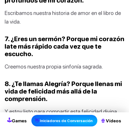
profundos de mi corazón.
Escribamos nuestra historia de amor en el libro de
la vida.
7. ¿Eres un sermón? Porque mi corazón
late más rápido cada vez que te
escucho.
Creemos nuestra propia sinfonía sagrada.
8. ¿Te llamas Alegría? Porque llenas mi
vida de felicidad más allá de la
comprensión.
Y estoy listo para compartir esta felicidad divina
contigo.
🕹
👋
🍿
Games
Vídeos
Iniciadores de Conversación