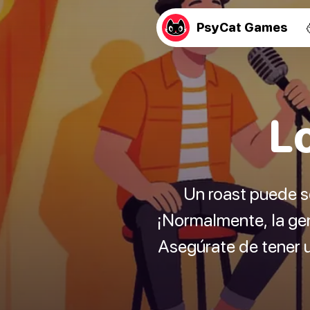
PsyCat Games
L
Un roast puede se
¡Normalmente, la gen
Asegúrate de tener un