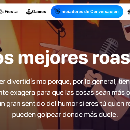
🥳
🕹
👋

Fiesta
Games
Iniciadores de Conversación
os mejores roas
r divertidísimo porque, por lo general, tie
te exagera para que las cosas sean más o
 gran sentido del humor si eres tú quien r
pueden golpear donde más duele.