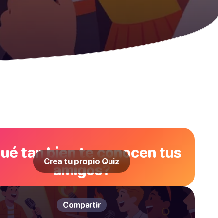
ué tan bien te conocen tus
Crea tu propio Quiz
amigos?
Compartir