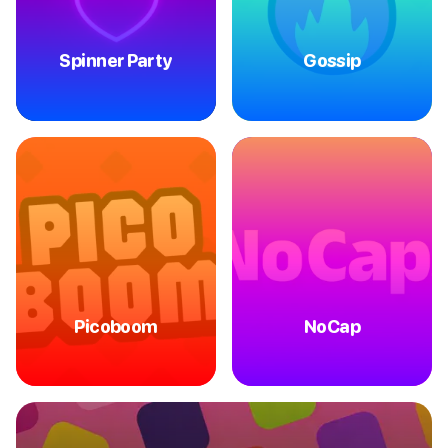
Spinner Party
Gossip
Picoboom
NoCap