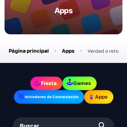
Apps
Página principal
Apps
Verdad o reto
🕹
🥳
Fiesta
Games
👋
📱
Apps
Iniciadores de Conversación
Buscar