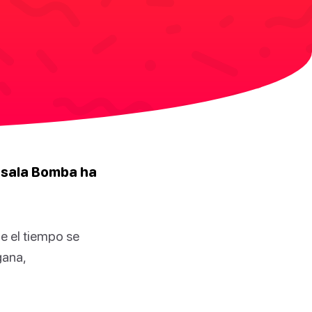
ásala Bomba
ha
ue el tiempo se
gana,