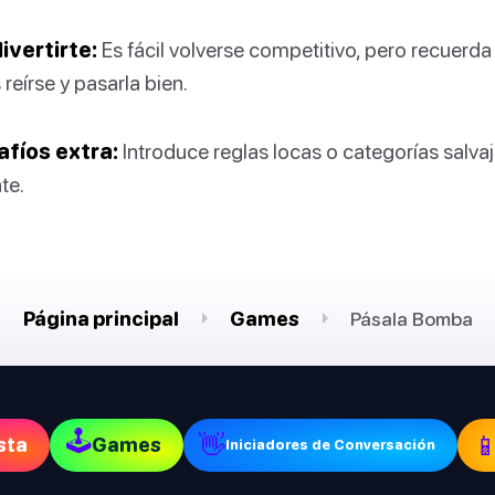
ivertirte:
Es fácil volverse competitivo, pero recuerda
reírse y pasarla bien.
fíos extra:
Introduce reglas locas o categorías salva
te.
Página principal
Games
Pásala Bomba
🕹
👋

sta
Games
Iniciadores de Conversación