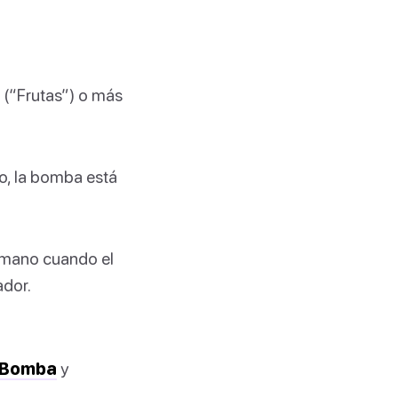
 (“Frutas”) o más
o, la bomba está
a mano cuando el
ador.
a Bomba
y