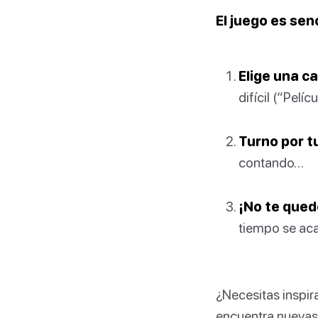
El juego es senc
Elige una c
difícil (“Pelíc
Turno por t
contando…
¡No te qued
tiempo se aca
¿Necesitas inspir
encuentra nuevas