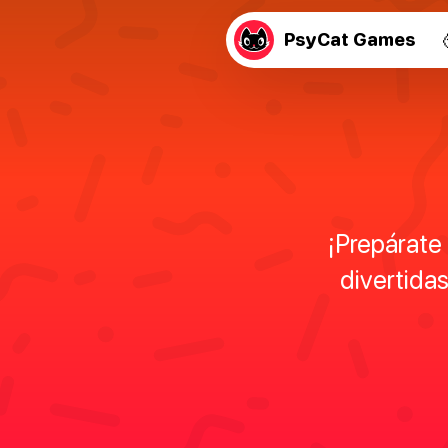
PsyCat Games
¡Prepárate
divertida