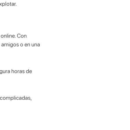
plotar.
online. Con
on amigos o en una
gura horas de
s complicadas,