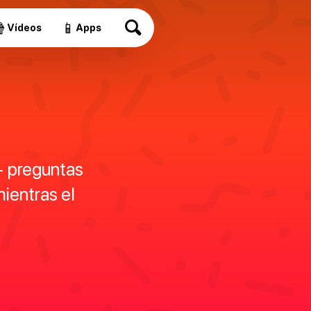

📱
Vídeos
Apps
+ preguntas
ientras el