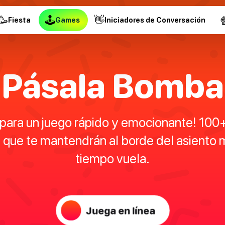
🥳
🕹
👋

Fiesta
Games
Iniciadores de Conversación
Pásala Bomba
 para un juego rápido y emocionante! 100
s que te mantendrán al borde del asiento m
tiempo vuela.
Juega en línea