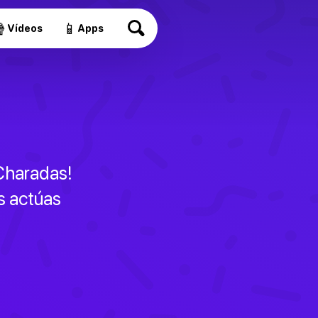

📱
Vídeos
Apps
 Charadas!
s actúas