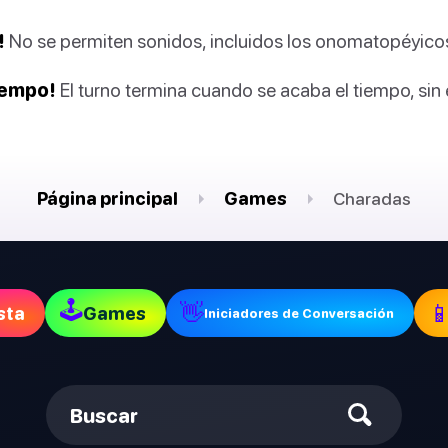
!
No se permiten sonidos, incluidos los onomatopéyico
iempo!
El turno termina cuando se acaba el tiempo, sin
Página principal
Games
Charadas
🕹
👋

sta
Games
Iniciadores de Conversación
Buscar