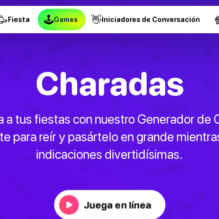
🥳
🕹
👋

Fiesta
Games
Iniciadores de Conversación
Charadas
a a tus fiestas con nuestro Generador de
te para reír y pasártelo en grande mientra
indicaciones divertidísimas.
Juega en línea