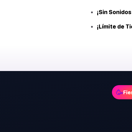
¡Sin Sonidos
¡Límite de T
🥳
Fie