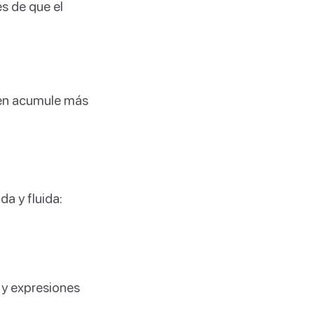
es de que el
ien acumule más
da y fluida:
o y expresiones