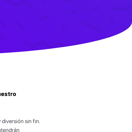
uestro
iversión sin fin.
ntendrán