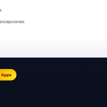
s.
 excepciones.

Apps