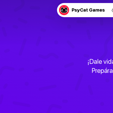
PsyCat Games
¡Dale vid
Prepára