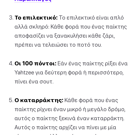
Το επιλεκτικό:
Το επιλεκτικό είναι απλό
αλλά σκληρό: Κάθε φορά που ένας παίκτης
αποφασίζει να ξανακυλήσει κάθε ζάρι,
πρέπει να τελειώσει το ποτό του.
Οι 100 πόντοι:
Εάν ένας παίκτης ρίξει ένα
Yahtzee για δεύτερη φορά ή περισσότερο,
πίνει ένα σουτ.
Ο καταρράκτης:
Κάθε φορά που ένας
παίκτης ρίχνει έναν μικρό ή μεγάλο δρόμο,
αυτός ο παίκτης ξεκινά έναν καταρράκτη.
Αυτός ο παίκτης αρχίζει να πίνει με μία