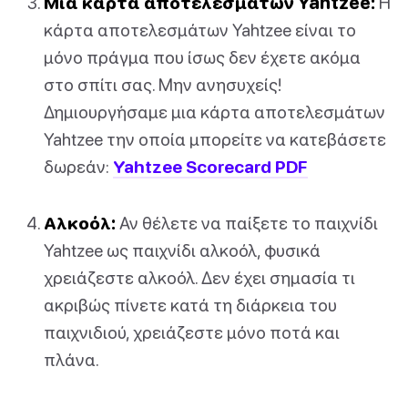
Μια κάρτα αποτελεσμάτων Yahtzee:
Η
κάρτα αποτελεσμάτων Yahtzee είναι το
μόνο πράγμα που ίσως δεν έχετε ακόμα
στο σπίτι σας. Μην ανησυχείς!
Δημιουργήσαμε μια κάρτα αποτελεσμάτων
Yahtzee την οποία μπορείτε να κατεβάσετε
δωρεάν:
Yahtzee Scorecard PDF
Αλκοόλ:
Αν θέλετε να παίξετε το παιχνίδι
Yahtzee ως παιχνίδι αλκοόλ, φυσικά
χρειάζεστε αλκοόλ. Δεν έχει σημασία τι
ακριβώς πίνετε κατά τη διάρκεια του
παιχνιδιού, χρειάζεστε μόνο ποτά και
πλάνα.