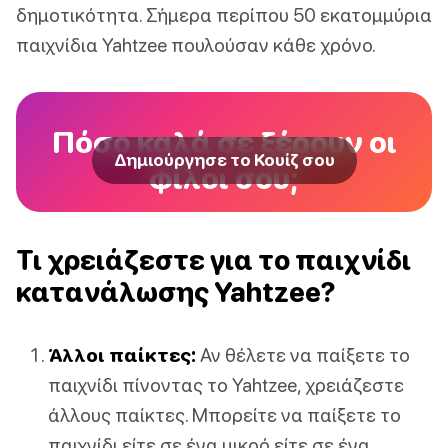
δημοτικότητα. Σήμερα περίπου 50 εκατομμύρια
παιχνίδια Yahtzee πουλούσαν κάθε χρόνο.
Πόσο καλά σε ξέρουν οι
Δημιούργησε το Κουίζ σου
φίλοι σου;
Τι χρειάζεστε για το παιχνίδι
κατανάλωσης Yahtzee?
Άλλοι παίκτες:
Αν θέλετε να παίξετε το
παιχνίδι πίνοντας το Yahtzee, χρειάζεστε
άλλους παίκτες. Μπορείτε να παίξετε το
παιχνίδι είτε σε ένα μικρό είτε σε ένα