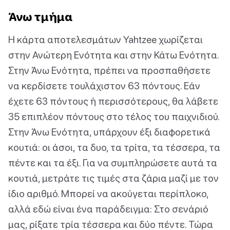
Άνω τμήμα
Η κάρτα αποτελεσμάτων Yahtzee χωρίζεται
στην Ανώτερη Ενότητα και στην Κάτω Ενότητα.
Στην Άνω Ενότητα, πρέπει να προσπαθήσετε
να κερδίσετε τουλάχιστον 63 πόντους. Εάν
έχετε 63 πόντους ή περισσότερους, θα λάβετε
35 επιπλέον πόντους στο τέλος του παιχνιδιού.
Στην Άνω Ενότητα, υπάρχουν έξι διαφορετικά
κουτιά: οι άσοι, τα δυο, τα τρίτα, τα τέσσερα, τα
πέντε και τα έξι. Για να συμπληρώσετε αυτά τα
κουτιά, μετράτε τις τιμές στα ζάρια μαζί με τον
ίδιο αριθμό. Μπορεί να ακούγεται περίπλοκο,
αλλά εδώ είναι ένα παράδειγμα: Στο σενάριό
μας, ρίξατε τρία τέσσερα και δύο πέντε. Τώρα