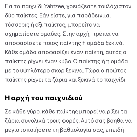
Για το παιχνίδι Yahtzee, χρειάζεστε τουλάχιστον
δύο παίκτες. Εάν είστε, για παράδειγμα,
τέσσερις ή έξι παίκτες, μπορείτε να
σχηματίσετε ομάδες. Στην αρχή, πρέπει να
αποφασίσετε ποιος παίκτης ή ομάδα ξεκινά.
Κάθε ομάδα αποφασίζει έναν παίκτη, αυτός ο
παίκτης ρίχνει έναν κύβο. Ο παίκτης ή η ομάδα
με το υψηλότερο σκορ ξεκινά. Τώρα ο πρώτος
παίκτης ρίχνει τα ζάρια και ξεκινά το παιχνίδι!
Η αρχή του παιχνιδιού
Σε κάθε γύρο, κάθε παίκτης μπορεί να ρίξει τα
ζάρια συνολικά τρεις φορές. Αυτό σας βοηθά να
μεγιστοποιήσετε τη βαθμολογία σας, επειδή