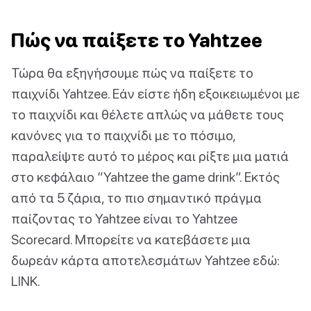
Πώς να παίξετε το Yahtzee
Τώρα θα εξηγήσουμε πώς να παίξετε το
παιχνίδι Yahtzee. Εάν είστε ήδη εξοικειωμένοι με
το παιχνίδι και θέλετε απλώς να μάθετε τους
κανόνες για το παιχνίδι με το πόσιμο,
παραλείψτε αυτό το μέρος και ρίξτε μια ματιά
στο κεφάλαιο “Yahtzee the game drink”. Εκτός
από τα 5 ζάρια, το πιο σημαντικό πράγμα
παίζοντας το Yahtzee είναι το Yahtzee
Scorecard. Μπορείτε να κατεβάσετε μια
δωρεάν κάρτα αποτελεσμάτων Yahtzee εδώ:
LINK.