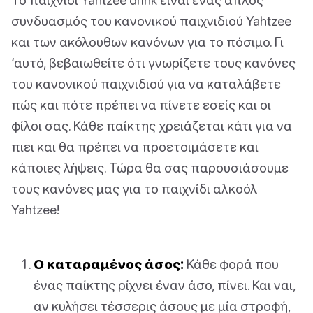
συνδυασμός του κανονικού παιχνιδιού Yahtzee
και των ακόλουθων κανόνων για το πόσιμο. Γι
‘αυτό, βεβαιωθείτε ότι γνωρίζετε τους κανόνες
του κανονικού παιχνιδιού για να καταλάβετε
πώς και πότε πρέπει να πίνετε εσείς και οι
φίλοι σας. Κάθε παίκτης χρειάζεται κάτι για να
πιει και θα πρέπει να προετοιμάσετε και
κάποιες λήψεις. Τώρα θα σας παρουσιάσουμε
τους κανόνες μας για το παιχνίδι αλκοόλ
Yahtzee!
Ο καταραμένος άσος:
Κάθε φορά που
ένας παίκτης ρίχνει έναν άσο, πίνει. Και ναι,
αν κυλήσει τέσσερις άσους με μία στροφή,