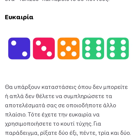
Ευκαιρία
Θα υπάρξουν καταστάσεις όπου δεν μπορείτε
ή απλά δεν θέλετε να συμπληρώσετε τα
αποτελέσματά σας σε οποιοδήποτε άλλο
πλαίσιο. Τότε έχετε την ευκαιρία να
χρησιμοποιήσετε το κουτί τύχης. Για
παράδειγμα, ρίξατε δύο έξι, πέντε, τρία και δύο.