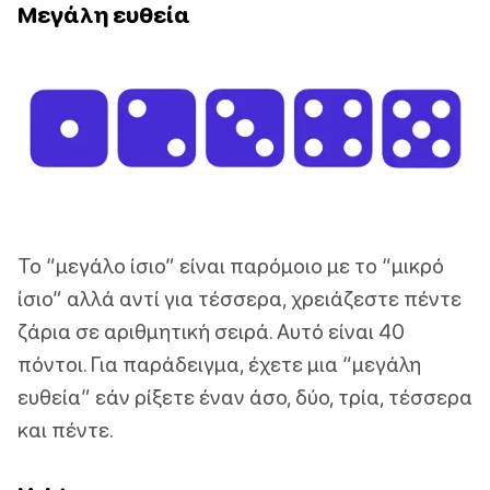
Μεγάλη ευθεία
Το “μεγάλο ίσιο” είναι παρόμοιο με το “μικρό
ίσιο” αλλά αντί για τέσσερα, χρειάζεστε πέντε
ζάρια σε αριθμητική σειρά. Αυτό είναι 40
πόντοι. Για παράδειγμα, έχετε μια “μεγάλη
ευθεία” εάν ρίξετε έναν άσο, δύο, τρία, τέσσερα
και πέντε.