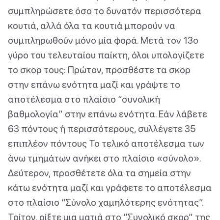
συμπληρώσετε όσο το δυνατόν περισσότερα
κουτιά, αλλά όλα τα κουτιά μπορούν να
συμπληρωθούν μόνο μία φορά. Μετά τον 13ο
γύρο του τελευταίου παίκτη, όλοι υπολογίζετε
το σκορ τους: Πρώτον, προσθέστε τα σκορ
στην επάνω ενότητα μαζί και γράψτε το
αποτέλεσμα στο πλαίσιο “συνολική
βαθμολογία” στην επάνω ενότητα. Εάν λάβετε
63 πόντους ή περισσότερους, συλλέγετε 35
επιπλέον πόντους Το τελικό αποτέλεσμα των
άνω τμημάτων ανήκει στο πλαίσιο «σύνολο».
Δεύτερον, προσθέτετε όλα τα σημεία στην
κάτω ενότητα μαζί και γράφετε το αποτέλεσμα
στο πλαίσιο “Σύνολο χαμηλότερης ενότητας”.
Τρίτον, ρίξτε μια ματιά στο “Συνολικό σκορ” της