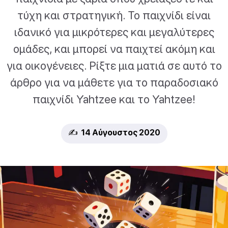
τύχη και στρατηγική. Το παιχνίδι είναι
ιδανικό για μικρότερες και μεγαλύτερες
ομάδες, και μπορεί να παιχτεί ακόμη και
για οικογένειες. Ρίξτε μια ματιά σε αυτό το
άρθρο για να μάθετε για το παραδοσιακό
παιχνίδι Yahtzee και το Yahtzee!
✍️ 14 Αύγουστος 2020