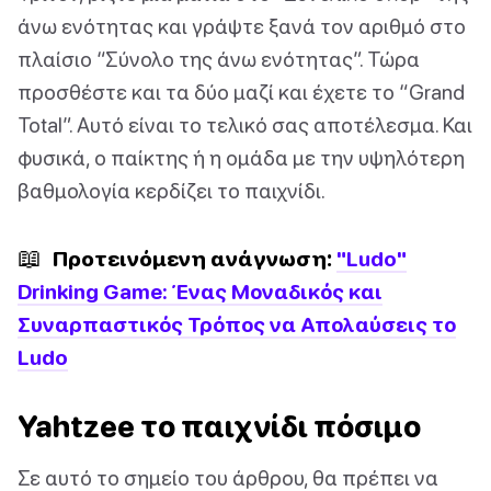
άνω ενότητας και γράψτε ξανά τον αριθμό στο
πλαίσιο “Σύνολο της άνω ενότητας”. Τώρα
προσθέστε και τα δύο μαζί και έχετε το “Grand
Total”. Αυτό είναι το τελικό σας αποτέλεσμα. Και
φυσικά, ο παίκτης ή η ομάδα με την υψηλότερη
βαθμολογία κερδίζει το παιχνίδι.
📖
Προτεινόμενη ανάγνωση:
"Ludo"
Drinking Game: Ένας Μοναδικός και
Συναρπαστικός Τρόπος να Απολαύσεις το
Ludo
Yahtzee το παιχνίδι πόσιμο
Σε αυτό το σημείο του άρθρου, θα πρέπει να