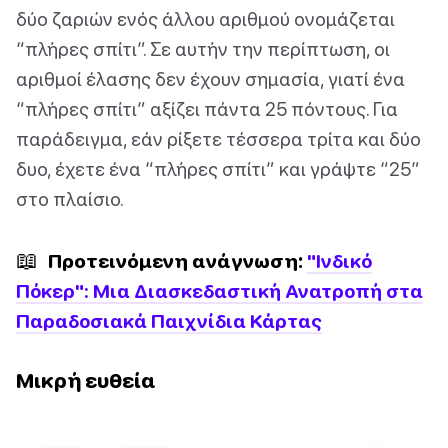
δύο ζαριών ενός άλλου αριθμού ονομάζεται
“πλήρες σπίτι”. Σε αυτήν την περίπτωση, οι
αριθμοί έλασης δεν έχουν σημασία, γιατί ένα
“πλήρες σπίτι” αξίζει πάντα 25 πόντους. Για
παράδειγμα, εάν ρίξετε τέσσερα τρίτα και δύο
δυο, έχετε ένα “πλήρες σπίτι” και γράψτε “25”
στο πλαίσιο.
📖
Προτεινόμενη ανάγνωση:
"Ινδικό
Πόκερ": Μια Διασκεδαστική Ανατροπή στα
Παραδοσιακά Παιχνίδια Κάρτας
Μικρή ευθεία