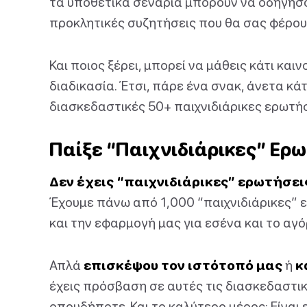
τα υποθετικά σενάρια μπορούν να οδηγήσο
προκλητικές συζητήσεις που θα σας φέρου
Και ποιος ξέρει, μπορεί να μάθεις κάτι και
διαδικασία. Έτσι, πάρε ένα σνακ, άνετα κά
διασκεδαστικές 50+ παιχνιδιάρικες ερωτήσε
Παίξε “Παιχνιδιάρικες” Ερω
Δεν έχεις “παιχνιδιάρικες” ερωτήσει
Έχουμε πάνω από 1,000 “παιχνιδιάρικες” 
και την εφαρμογή μας για εσένα και το αγό
Απλά
επισκέψου τον ιστότοπό μας
ή
κ
έχεις πρόσβαση σε αυτές τις διασκεδαστι
οπουδήποτε. Και το καλύτερο μέρος; Είναι