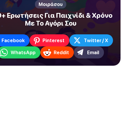
Μοιράσου
+ Ερωτήσεις Για Παιχνίδι & Χρόνο
Με Το Αγόρι Σου
Facebook
Pinterest
Twitter / X
WhatsApp
Reddit
Email