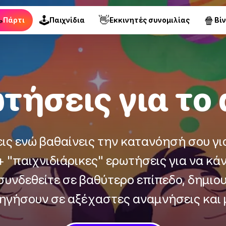

🕹
👋
🍿
Πάρτι
Παιχνίδια
Εκκινητές συνομιλίας
Βί
τήσεις για το 
ις ενώ βαθαίνεις την κατανόησή σου για
 "παιχνιδιάρικες" ερωτήσεις για να κάν
συνδεθείτε σε βαθύτερο επίπεδο, δημι
ηγήσουν σε αξέχαστες αναμνήσεις και 