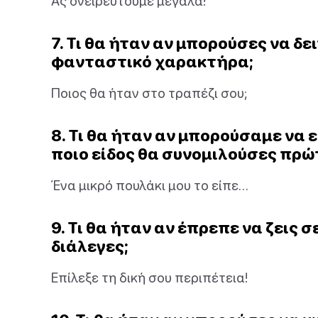
Ας ονειρευτούμε μεγάλα!
7. Τι θα ήταν αν μπορούσες να δ
φανταστικό χαρακτήρα;
Ποιος θα ήταν στο τραπέζι σου;
8. Τι θα ήταν αν μπορούσαμε να 
ποιο είδος θα συνομιλούσες πρώ
Ένα μικρό πουλάκι μου το είπε…
9. Τι θα ήταν αν έπρεπε να ζεις σ
διάλεγες;
Επίλεξε τη δική σου περιπέτεια!