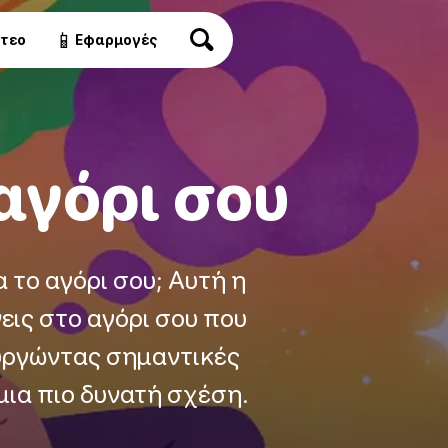
📱
ντεο
Εφαρμογές
αγόρι σου
 το αγόρι σου; Αυτή η
εις στο αγόρι σου που
ουργώντας σημαντικές
μια πιο δυνατή σχέση.