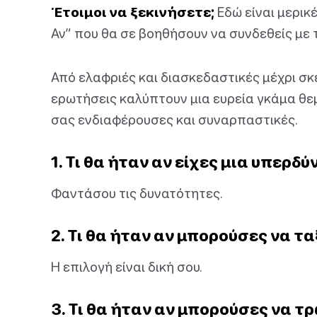
Έτοιμοι να ξεκινήσετε;
Εδώ είναι μερικ
Αν” που θα σε βοηθήσουν να συνδεθείς με 
Από ελαφριές και διασκεδαστικές μέχρι σκ
ερωτήσεις καλύπτουν μια ευρεία γκάμα θε
σας ενδιαφέρουσες και συναρπαστικές.
1. Τι θα ήταν αν είχες μια υπερδύ
Φαντάσου τις δυνατότητες.
2. Τι θα ήταν αν μπορούσες να τα
Η επιλογή είναι δική σου.
3. Τι θα ήταν αν μπορούσες να τ