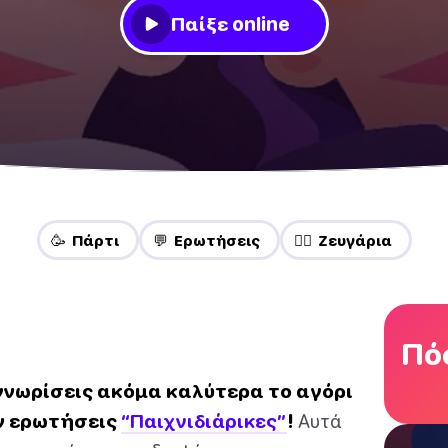
Παίξε online
🥳 Πάρτι
💬 Ερωτήσεις
❤️‍🔥 Ζευγάρια
Πόσ
γνωρίσεις ακόμα καλύτερα το αγόρι
ον ερωτήσεις
“Παιχνιδιάρικες”
!
Αυτά