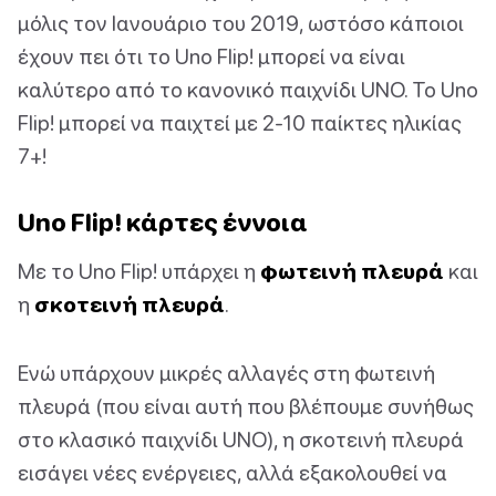
μόλις τον Ιανουάριο του 2019, ωστόσο κάποιοι
έχουν πει ότι το Uno Flip! μπορεί να είναι
καλύτερο από το κανονικό παιχνίδι UNO. Το Uno
Flip! μπορεί να παιχτεί με 2-10 παίκτες ηλικίας
7+!
Uno Flip! κάρτες έννοια
Με το Uno Flip! υπάρχει η
φωτεινή πλευρά
και
η
σκοτεινή πλευρά
.
Ενώ υπάρχουν μικρές αλλαγές στη φωτεινή
πλευρά (που είναι αυτή που βλέπουμε συνήθως
στο κλασικό παιχνίδι UNO), η σκοτεινή πλευρά
εισάγει νέες ενέργειες, αλλά εξακολουθεί να