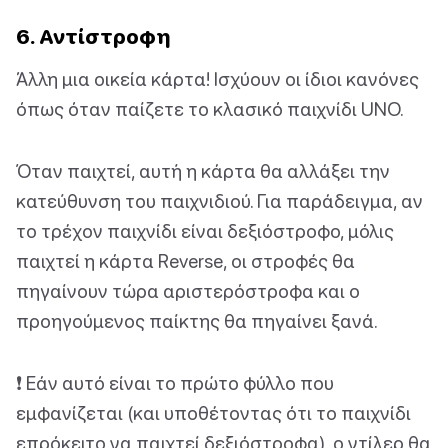
6. Αντίστροφη
Άλλη μια οικεία κάρτα! Ισχύουν οι ίδιοι κανόνες
όπως όταν παίζετε το κλασικό παιχνίδι UNO.
Όταν παιχτεί, αυτή η κάρτα θα αλλάξει την
κατεύθυνση του παιχνιδιού. Για παράδειγμα, αν
το τρέχον παιχνίδι είναι δεξιόστροφο, μόλις
παιχτεί η κάρτα Reverse, οι στροφές θα
πηγαίνουν τώρα αριστερόστροφα και ο
προηγούμενος παίκτης θα πηγαίνει ξανά.
❗️ Εάν αυτό είναι το πρώτο φύλλο που
εμφανίζεται (και υποθέτοντας ότι το παιχνίδι
επρόκειτο να παιχτεί δεξιόστροφα), ο ντίλερ θα