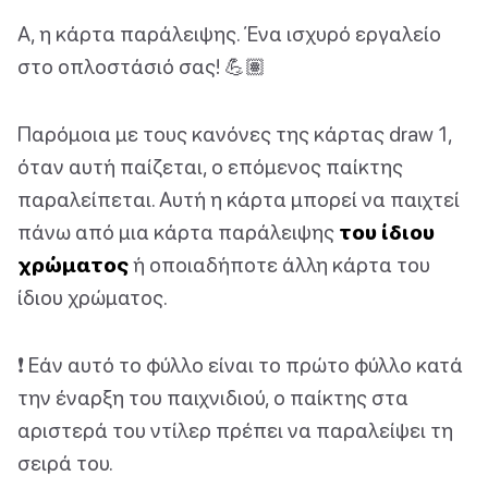
Α, η κάρτα παράλειψης. Ένα ισχυρό εργαλείο
στο οπλοστάσιό σας! 💪🏽
Παρόμοια με τους κανόνες της κάρτας draw 1,
όταν αυτή παίζεται, ο επόμενος παίκτης
παραλείπεται. Αυτή η κάρτα μπορεί να παιχτεί
πάνω από μια κάρτα παράλειψης
του ίδιου
χρώματος
ή οποιαδήποτε άλλη κάρτα του
ίδιου χρώματος.
❗️ Εάν αυτό το φύλλο είναι το πρώτο φύλλο κατά
την έναρξη του παιχνιδιού, ο παίκτης στα
αριστερά του ντίλερ πρέπει να παραλείψει τη
σειρά του.