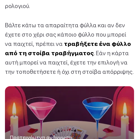
ρολογιού.
Βάλτε κάτω τα απαραίτητα φύλλα και αν δεν
έχετε στο χέρι σας κάποιο φύλλο που μπορεί
να παιχτεί, πρέπει να
τραβήξετε ένα φύλλο
από τη στοίβα τραβήγματος
. Εάν η κάρτα
αυτή μπορεί να παιχτεί, έχετε την επιλογή να
την τοποθετήσετε ή όχι στη στοίβα απόρριψης.
Προτεινόμενη ανάγνωση: