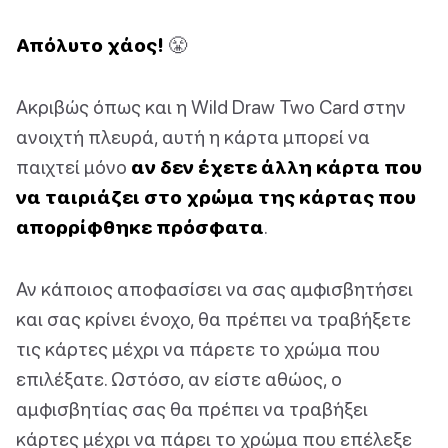
Απόλυτο χάος!
😤
Ακριβώς όπως και η Wild Draw Two Card στην
ανοιχτή πλευρά, αυτή η κάρτα μπορεί να
παιχτεί μόνο
αν δεν έχετε άλλη κάρτα που
να ταιριάζει στο χρώμα της κάρτας που
απορρίφθηκε πρόσφατα
.
Αν κάποιος αποφασίσει να σας αμφισβητήσει
και σας κρίνει ένοχο, θα πρέπει να τραβήξετε
τις κάρτες μέχρι να πάρετε το χρώμα που
επιλέξατε. Ωστόσο, αν είστε αθώος, ο
αμφισβητίας σας θα πρέπει να τραβήξει
κάρτες μέχρι να πάρει το χρώμα που επέλεξε