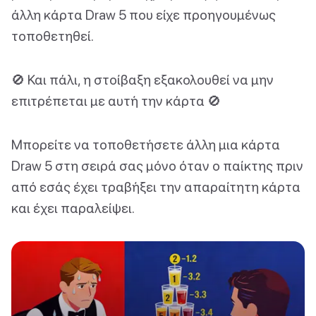
άλλη κάρτα Draw 5 που είχε προηγουμένως
τοποθετηθεί.
🚫 Και πάλι, η στοίβαξη εξακολουθεί να μην
επιτρέπεται με αυτή την κάρτα 🚫
Μπορείτε να τοποθετήσετε άλλη μια κάρτα
Draw 5 στη σειρά σας μόνο όταν ο παίκτης πριν
από εσάς έχει τραβήξει την απαραίτητη κάρτα
και έχει παραλείψει.