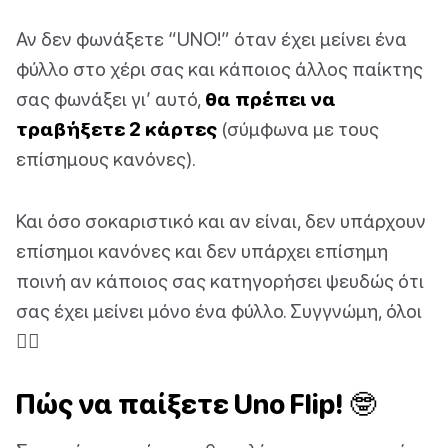
Αν δεν φωνάξετε “UNO!” όταν έχει μείνει ένα
φύλλο στο χέρι σας και κάποιος άλλος παίκτης
σας φωνάξει γι’ αυτό,
θα πρέπει να
τραβήξετε 2 κάρτες
(σύμφωνα με τους
επίσημους κανόνες).
Και όσο σοκαριστικό και αν είναι, δεν υπάρχουν
επίσημοι κανόνες και δεν υπάρχει επίσημη
ποινή αν κάποιος σας κατηγορήσει ψευδώς ότι
σας έχει μείνει μόνο ένα φύλλο. Συγγνώμη, όλοι
🤷‍♀️
Πώς να παίξετε Uno Flip! 🤓