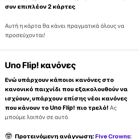
συν επιπλέον 2 κάρτες
.
Αυτή η κάρτα θα κάνει πραγματικά όλους να
προσεύχονται!
Uno Flip! κανόνες
Ενώ υπάρχουν κάποιοι κανόνες στο
κανονικό παιχνίδι που εξακολουθούν να
ισχύουν, υπάρχουν επίσης νέοι κανόνες
που κάνουν το Uno Flip! πιο τρελό!
Ας
μπούμε λοιπόν σε αυτό.
🤓
Προτεινόμενη ανάγνωση:
Five Crowns: