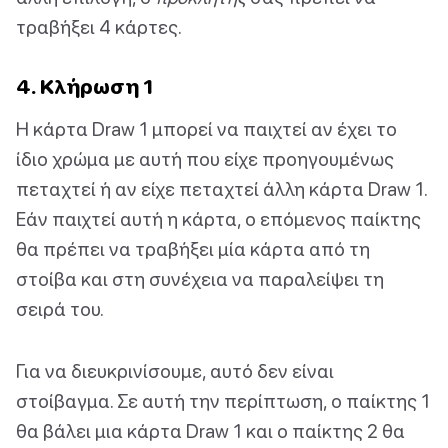
τραβήξει 4 κάρτες.
4. Κλήρωση 1
Η κάρτα Draw 1 μπορεί να παιχτεί αν έχει το
ίδιο χρώμα με αυτή που είχε προηγουμένως
πεταχτεί ή αν είχε πεταχτεί άλλη κάρτα Draw 1.
Εάν παιχτεί αυτή η κάρτα, ο επόμενος παίκτης
θα πρέπει να τραβήξει μία κάρτα από τη
στοίβα και στη συνέχεια να παραλείψει τη
σειρά του.
Για να διευκρινίσουμε, αυτό δεν είναι
στοίβαγμα. Σε αυτή την περίπτωση, ο παίκτης 1
θα βάλει μια κάρτα Draw 1 και ο παίκτης 2 θα