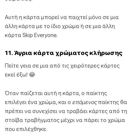
Αυτή η κάρτα μπορεί να παιχτεί μόνο σε μια
άλλη κάρτα με το ίδιο χρώμα ή σε μια άλλη
κάρτα Skip Everyone.
11. Άγρια κάρτα χρώματος κλήρωσης
Πείτε γεια σε μια από τις χειρότερες κάρτες
εκεί έξω! 😂
Όταν παίζεται αυτή η κάρτα, ο παίκτης
επιλέγει ένα χρώμα, και ο
επόμενος
παίκτης θα
πρέπει να συνεχίσει να τραβάει κάρτες από τη
στοίβα τραβήγματος μέχρι να πάρει το χρώμα
που επιλέχθηκε.