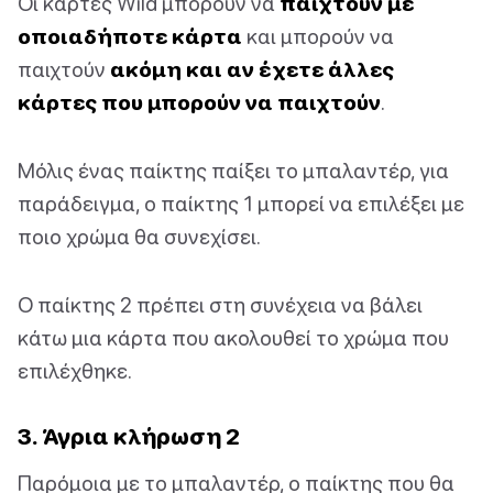
Οι κάρτες Wild μπορούν να
παιχτούν με
οποιαδήποτε κάρτα
και μπορούν να
παιχτούν
ακόμη και αν έχετε άλλες
κάρτες που μπορούν να παιχτούν
.
Μόλις ένας παίκτης παίξει το μπαλαντέρ, για
παράδειγμα, ο παίκτης 1 μπορεί να επιλέξει με
ποιο χρώμα θα συνεχίσει.
Ο παίκτης 2 πρέπει στη συνέχεια να βάλει
κάτω μια κάρτα που ακολουθεί το χρώμα που
επιλέχθηκε.
3. Άγρια κλήρωση 2
Παρόμοια με το μπαλαντέρ, ο παίκτης που θα