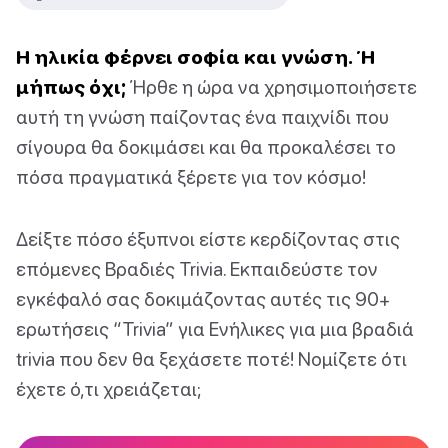
Η ηλικία φέρνει σοφία και γνώση. Ή
μήπως όχι;
Ήρθε η ώρα να χρησιμοποιήσετε
αυτή τη γνώση παίζοντας ένα παιχνίδι που
σίγουρα θα δοκιμάσει και θα προκαλέσει το
πόσα πραγματικά ξέρετε για τον κόσμο!
Δείξτε πόσο έξυπνοι είστε κερδίζοντας στις
επόμενες Βραδιές Trivia. Εκπαιδεύστε τον
εγκέφαλό σας δοκιμάζοντας αυτές τις 90+
ερωτήσεις “Trivia” για Ενήλικες για μια βραδιά
trivia που δεν θα ξεχάσετε ποτέ! Νομίζετε ότι
έχετε ό,τι χρειάζεται;