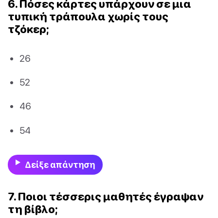
6. Πόσες κάρτες υπάρχουν σε μια
τυπική τράπουλα χωρίς τους
τζόκερ;
26
52
46
54
Δείξε απάντηση
7. Ποιοι τέσσερις μαθητές έγραψαν
τη βίβλο;