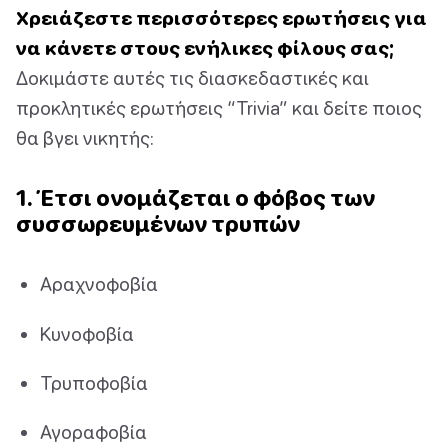
Χρειάζεστε περισσότερες ερωτήσεις για
να κάνετε στους ενήλικες φίλους σας;
Δοκιμάστε αυτές τις διασκεδαστικές και
προκλητικές ερωτήσεις “Trivia” και δείτε ποιος
θα βγει νικητής:
1. Έτσι ονομάζεται ο φόβος των
συσσωρευμένων τρυπών
Αραχνοφοβία
Κυνοφοβία
Τρυποφοβία
Αγοραφοβία