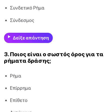
Συνδετικό Ρήμα
Σύνδεσμος
Δείξε απάντηση
3. Ποιος είναι ο σωστός όρος για τα
ρήματα δράσης;
Ρήμα
Επίρρημα
Επίθετο