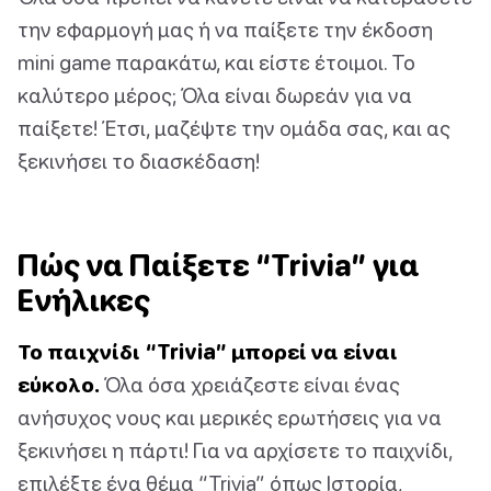
την εφαρμογή μας ή να παίξετε την έκδοση
mini game παρακάτω, και είστε έτοιμοι. Το
καλύτερο μέρος; Όλα είναι δωρεάν για να
παίξετε! Έτσι, μαζέψτε την ομάδα σας, και ας
ξεκινήσει το διασκέδαση!
Πώς να Παίξετε “Trivia” για
Ενήλικες
Το παιχνίδι “Trivia” μπορεί να είναι
εύκολο.
Όλα όσα χρειάζεστε είναι ένας
ανήσυχος νους και μερικές ερωτήσεις για να
ξεκινήσει η πάρτι! Για να αρχίσετε το παιχνίδι,
επιλέξτε ένα θέμα “Trivia” όπως Ιστορία,