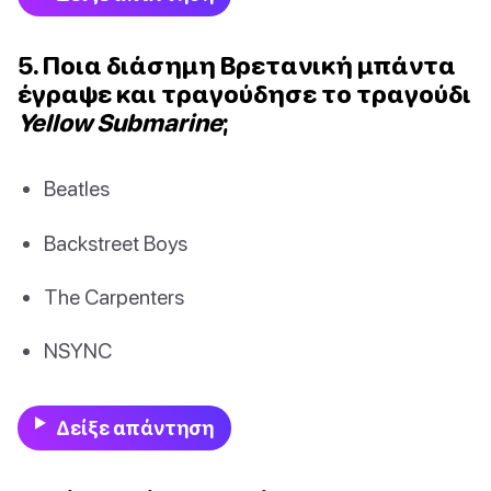
5. Ποια διάσημη Βρετανική μπάντα
έγραψε και τραγούδησε το τραγούδι
Yellow Submarine
;
Beatles
Backstreet Boys
The Carpenters
NSYNC
Δείξε απάντηση