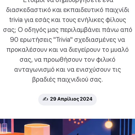
διασκεδαστικό και εκπαιδευτικό παιχνίδι
trivia για εσάς και τους ενήλικες φίλους
σας; Ο οδηγός μας περιλαμβάνει πάνω από
90 ερωτήσεις "Trivia" σχεδιασμένες να
προκαλέσουν και να διεγείρουν το μυαλό
σας, να προωθήσουν τον φιλικό
ανταγωνισμό και να ενισχύσουν τις
βραδιές παιχνιδιού σας.
✍️ 29 Απρίλιος 2024