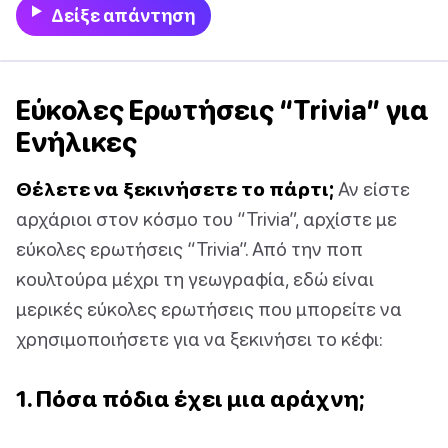
Δείξε απάντηση
Εύκολες Ερωτήσεις “Trivia” για
Ενήλικες
Θέλετε να ξεκινήσετε το πάρτι;
Αν είστε
αρχάριοι στον κόσμο του “Trivia”, αρχίστε με
εύκολες ερωτήσεις “Trivia”. Από την ποπ
κουλτούρα μέχρι τη γεωγραφία, εδώ είναι
μερικές εύκολες ερωτήσεις που μπορείτε να
χρησιμοποιήσετε για να ξεκινήσει το κέφι:
1. Πόσα πόδια έχει μια αράχνη;