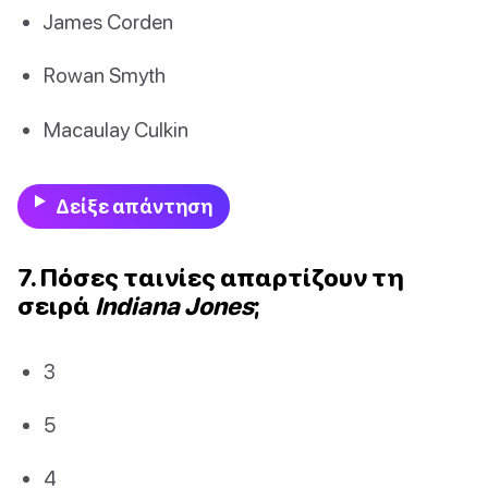
James Corden
Rowan Smyth
Macaulay Culkin
Δείξε απάντηση
7. Πόσες ταινίες απαρτίζουν τη
σειρά
Indiana Jones
;
3
5
4