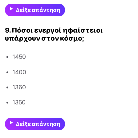
Δείξε απάντηση
9. Πόσοι ενεργοί ηφαίστειοι
υπάρχουν στον κόσμο;
1450
1400
1360
1350
Δείξε απάντηση