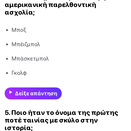
αμερικανική παρελθοντική
ασχολία;
Μποξ
Μπέιζμπολ
Μπάσκετμπολ
Γκολφ
Δείξε απάντηση
5. Ποιο ήταν το όνομα της πρώτης
ποτέ ταινίας με σκύλο στην
ιστορία;