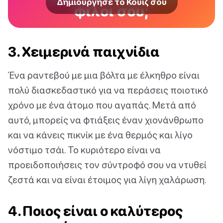
Δημιούργησε το Κουίζ σου
φίλοι σου;
3. Χειμερινά παιχνίδια
Ένα ραντεβού με μια βόλτα με έλκηθρο είναι
πολύ διασκεδαστικό για να περάσεις ποιοτικό
χρόνο με ένα άτομο που αγαπάς. Μετά από
αυτό, μπορείς να φτιάξεις έναν χιονάνθρωπο
και να κάνεις πικνίκ με ένα θερμός και λίγο
νόστιμο τσάι. Το κυριότερο είναι να
προειδοποιήσεις τον σύντροφό σου να ντυθεί
ζεστά και να είναι έτοιμος για λίγη χαλάρωση.
4. Ποιος είναι ο καλύτερος