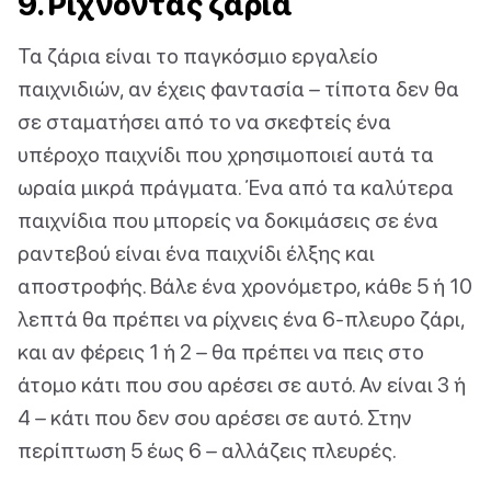
9. Ρίχνοντας ζάρια
Τα ζάρια είναι το παγκόσμιο εργαλείο
παιχνιδιών, αν έχεις φαντασία – τίποτα δεν θα
σε σταματήσει από το να σκεφτείς ένα
υπέροχο παιχνίδι που χρησιμοποιεί αυτά τα
ωραία μικρά πράγματα. Ένα από τα καλύτερα
παιχνίδια που μπορείς να δοκιμάσεις σε ένα
ραντεβού είναι ένα παιχνίδι έλξης και
αποστροφής. Βάλε ένα χρονόμετρο, κάθε 5 ή 10
λεπτά θα πρέπει να ρίχνεις ένα 6-πλευρο ζάρι,
και αν φέρεις 1 ή 2 – θα πρέπει να πεις στο
άτομο κάτι που σου αρέσει σε αυτό. Αν είναι 3 ή
4 – κάτι που δεν σου αρέσει σε αυτό. Στην
περίπτωση 5 έως 6 – αλλάζεις πλευρές.