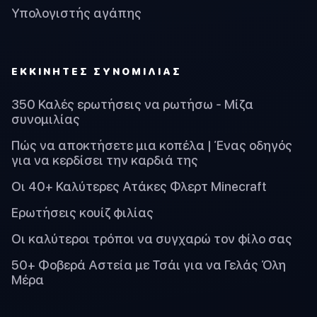
Υπολογιστής αγάπης
ΕΚΚΙΝΗΤΈΣ ΣΥΝΟΜΙΛΊΑΣ
350 Καλές ερωτήσεις να ρωτήσω - Μίζα
συνομιλίας
Πώς να αποκτήσετε μια κοπέλα | Ένας οδηγός
για να κερδίσει την καρδιά της
Οι 40+ Καλύτερες Ατάκες Φλερτ Minecraft
Ερωτήσεις κουίζ φιλίας
Οι καλύτεροι τρόποι να συγχαρώ τον φίλο σας
50+ Φοβερά Αστεία με Τσάι για να Γελάς Όλη
Μέρα