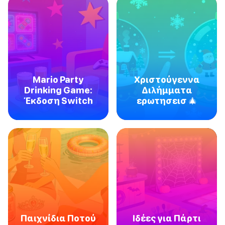
Mario Party
Χριστούγεννα
Drinking Game:
Διλήμματα
Έκδοση Switch
ερωτησεισ 🎄
Παιχνίδια Ποτού
Ιδέες για Πάρτι