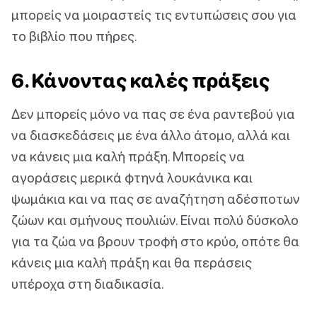
μπορείς να μοιραστείς τις εντυπώσεις σου για
το βιβλίο που πήρες.
6. Κάνοντας καλές πράξεις
Δεν μπορείς μόνο να πας σε ένα ραντεβού για
να διασκεδάσεις με ένα άλλο άτομο, αλλά και
να κάνεις μια καλή πράξη. Μπορείς να
αγοράσεις μερικά φτηνά λουκάνικα και
ψωμάκια και να πας σε αναζήτηση αδέσποτων
ζώων και σμήνους πουλιών. Είναι πολύ δύσκολο
για τα ζώα να βρουν τροφή στο κρύο, οπότε θα
κάνεις μια καλή πράξη και θα περάσεις
υπέροχα στη διαδικασία.