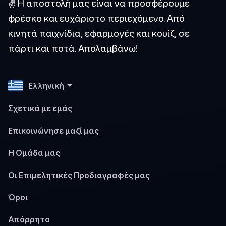
✌️ Η αποστολή μας είναι να προσφέρουμε
φρέσκο και ευχάριστο περιεχόμενο. Από
κινητά παιχνίδια, εφαρμογές και κουίζ, σε
πάρτι και ποτά. Απολαμβάνω!
Ελληνική
Σχετικά με εμάς
Επικοινώνησε μαζί μας
Η Ομάδα μας
Οι Επιμελητικές Προδιαγραφές μας
Όροι
Απόρρητο