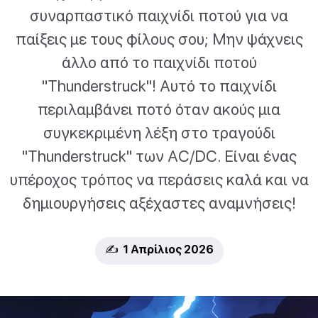
συναρπαστικό παιχνίδι ποτού για να
παίξεις με τους φίλους σου; Μην ψάχνεις
άλλο από το παιχνίδι ποτού
"Thunderstruck"! Αυτό το παιχνίδι
περιλαμβάνει ποτό όταν ακούς μια
συγκεκριμένη λέξη στο τραγούδι
"Thunderstruck" των AC/DC. Είναι ένας
υπέροχος τρόπος να περάσεις καλά και να
δημιουργήσεις αξέχαστες αναμνήσεις!
✍️ 1 Απρίλιος 2026