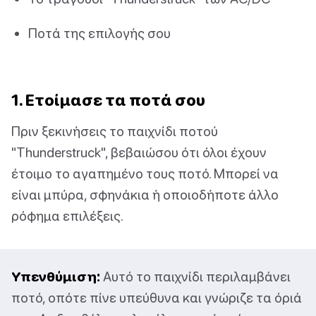
Ποτά της επιλογής σου
1. Ετοίμασε τα ποτά σου
Πριν ξεκινήσεις το παιχνίδι ποτού
"Thunderstruck", βεβαιώσου ότι όλοι έχουν
έτοιμο το αγαπημένο τους ποτό. Μπορεί να
είναι μπύρα, σφηνάκια ή οποιοδήποτε άλλο
ρόφημα επιλέξεις.
Υπενθύμιση:
Αυτό το παιχνίδι περιλαμβάνει
ποτό, οπότε πίνε υπεύθυνα και γνώριζε τα όριά