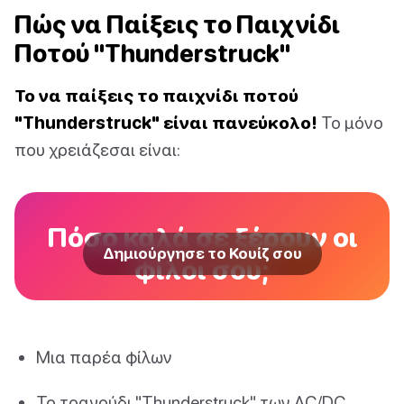
Πώς να Παίξεις το Παιχνίδι
Ποτού "Thunderstruck"
Το να παίξεις το παιχνίδι ποτού
"Thunderstruck" είναι πανεύκολο!
Το μόνο
που χρειάζεσαι είναι:
Πόσο καλά σε ξέρουν οι
Δημιούργησε το Κουίζ σου
φίλοι σου;
Μια παρέα φίλων
Το τραγούδι "Thunderstruck" των AC/DC