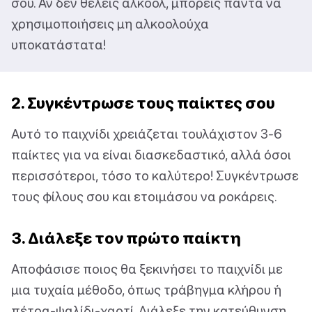
σου. Αν δεν θέλεις αλκοόλ, μπορείς πάντα να
χρησιμοποιήσεις μη αλκοολούχα
υποκατάστατα!
2. Συγκέντρωσε τους παίκτες σου
Αυτό το παιχνίδι χρειάζεται τουλάχιστον 3-6
παίκτες για να είναι διασκεδαστικό, αλλά όσοι
περισσότεροι, τόσο το καλύτερο! Συγκέντρωσε
τους φίλους σου και ετοιμάσου να ροκάρεις.
3. Διάλεξε τον πρώτο παίκτη
Αποφάσισε ποιος θα ξεκινήσει το παιχνίδι με
μια τυχαία μέθοδο, όπως τράβηγμα κλήρου ή
πέτρα-ψαλίδι-χαρτί. Διάλεξε την κατεύθυνση