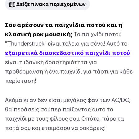
📖
Δείξε πίνακα περιεχομένων
Σου αρέσουν τα παιχνίδια ποτού και η
κλασική ροκ μουσική;
Το παιχνίδι ποτού
"Thunderstruck" είναι τέλειο για σένα! Αυτό το
εξαιρετικά διασκεδαστικό παιχνίδι ποτού
είναι η ιδανική δραστηριότητα για
προθέρμανση ή ένα παιχνίδι για πάρτι για κάθε
περίσταση!
Ακόμα κι αν δεν είσαι μεγάλος φαν των AC/DC,
θα περάσεις σούπερ παίζοντας αυτό το
παιχνίδι με τους φίλους σου. Οπότε, πάρε τα
ποτά σου και ετοιμάσου να ροκάρεις!