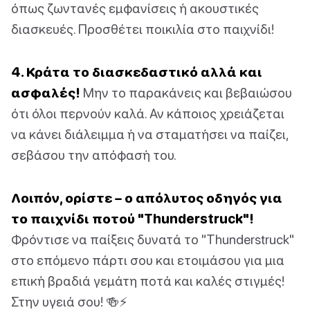
όπως ζωντανές εμφανίσεις ή ακουστικές
διασκευές. Προσθέτει ποικιλία στο παιχνίδι!
4. Κράτα το διασκεδαστικό αλλά και
ασφαλές!
Μην το παρακάνεις και βεβαιώσου
ότι όλοι περνούν καλά. Αν κάποιος χρειάζεται
να κάνει διάλειμμα ή να σταματήσει να παίζει,
σεβάσου την απόφασή του.
Λοιπόν, ορίστε – ο απόλυτος οδηγός για
το παιχνίδι ποτού "Thunderstruck"!
Φρόντισε να παίξεις δυνατά το "Thunderstruck"
στο επόμενο πάρτι σου και ετοιμάσου για μια
επική βραδιά γεμάτη ποτά και καλές στιγμές!
Στην υγειά σου! 🍻⚡️