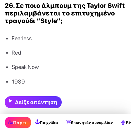
26. Σε ποιο άλμπουμ της Taylor Swift
περιλαμβάνεται το επιτυχημένο
τραγούδι “Style”;
Fearless
Red
Speak Now
1989
Δείξε απάντηση
27. Ποιος είναι ο τίτλος του
🕹
🥳
👋
🍿
Πάρτι
Βί
Παιχνίδια
Εκκινητές συνομιλίας
τραγουδιού της Taylor Swift για την