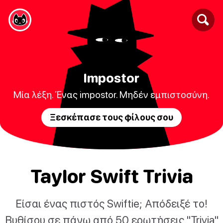
Impostor
Μία λέξη. Ένας impostor. Μηδέν εμπιστοσύνη.
Ξεσκέπασε τους φίλους σου
Taylor Swift Trivia
Είσαι ένας πιστός Swiftie; Απόδειξέ το!
Βυθίσου σε πάνω από 50 ερωτήσεις "Trivia"