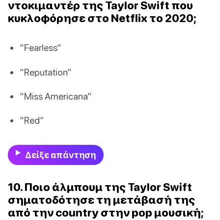
ντοκιμαντέρ της Taylor Swift που
κυκλοφόρησε στο Netflix το 2020;
“Fearless”
“Reputation”
“Miss Americana”
“Red”
Δείξε απάντηση
10. Ποιο άλμπουμ της Taylor Swift
σηματοδότησε τη μετάβασή της
από την country στην pop μουσική;